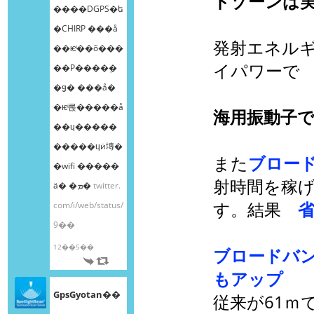
ドゾーンは実
����DGPS�ե
�CHIRP ���å
発射エネルギ
��ѥͥ��õ���
イパワーで
��Ρ����ܸ�
�ǥ� ���å�
�ѥͥ롡�����å
海用振動子で
��ɥ�����
�����ɥӥ塼�
また
ブロー
�wifi �����
射時間を稼
ä� �ܡ�
twitter.
す。結果
com/i/web/status/
9��
12��5��
ブロードバ
もアップ
GpsGyotan��
従来が61ｍ