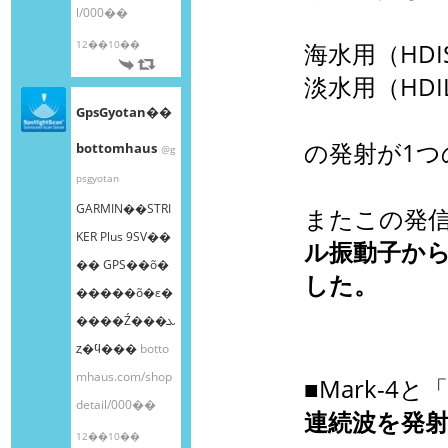
l/000��
12��10��
海水用（HDIS）
淡水用（HDIL）
GpsGyotan��
の発射が1つ
bottomhaus
@g
psgyotan
GARMIN��STRI
またこの発
KER Plus 9SV��
ル振動子か
�� GPS��õ�
した。
�����õ�ε�
����Ź���ܥ
ȥ�ϥ���
botto
mhaus.com/shop
■Mark-4と
detail/000��
連続波を発
12��10��