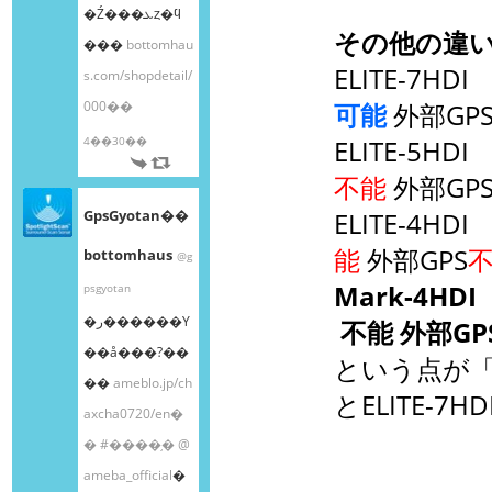
�Ź���ܥȥ�ϥ
その他の違い(N
���
bottomhau
ELITE-7HD
s.com/shopdetail/
000��
可能
外部GP
4��30��
ELITE-5HD
不能
外部GP
GpsGyotan��
ELITE-4HD
能
外部GPS
bottomhaus
@g
Mark-4HDI
psgyotan
�ر������Υ
不能 外部GP
��å���?��
という点が「Mar
��
ameblo.jp/ch
とELITE-
axcha0720/en�
�
#����֥�
@
ameba_official
�