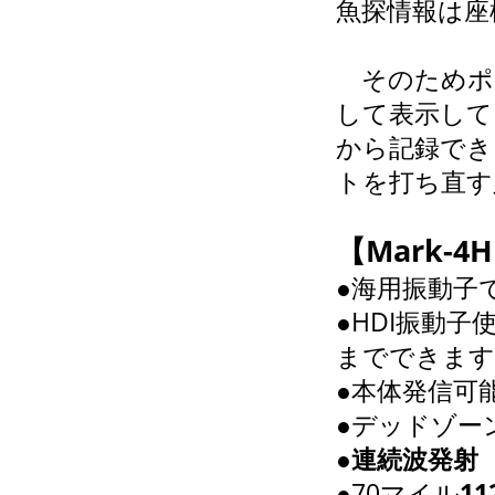
魚探情報は座
そのためポ
して表示して
から記録でき
トを打ち直す
【Mark-
●海用振動子
●HDI振動子
までできます
●本体発信可能周
●デッドゾー
●
連続波発射
●70マイル
1