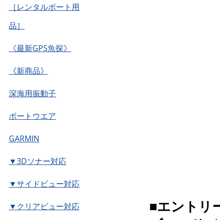
［レンタルボート用
品］
《最新GPS魚探》
《新商品》
深海用振動子
ボートウエア
GARMIN
▼3Dソナー対応
▼サイドビュー対応
■エントリ
▼クリアビュー対応