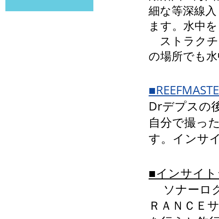
細な等深線入
ます。水中を
ストラクチャ
の場所でも水
■REEFMAST
Drデプスの
自分で撮っ
す。インサ
■インサイ
ソナーログ
ＲＡＮＣＥ