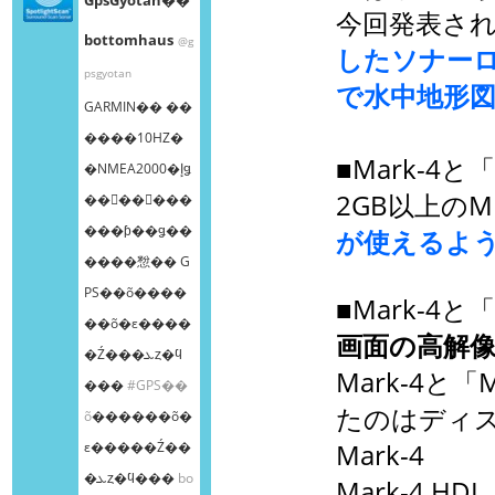
今回発表さ
bottomhaus
@g
したソナー
psgyotan
で水中地形
GARMIN�� ��
����10HZ�
■Mark-4と
�NMEA2000�إǥ
2GB以上の
��󥰥��󥵡���
���ƥ��ǥ��
が使えるよ
����㥹�� G
PS��õ����
■Mark-4と
��õ�ε����
画面の高解
�Ź���ܥȥ�ϥ
Mark-4と
���
#GPS��
たのはディ
õ
������õ�
ε�����Ź��
Mark-4
�ܥȥ�ϥ���
bo
Mark-4 