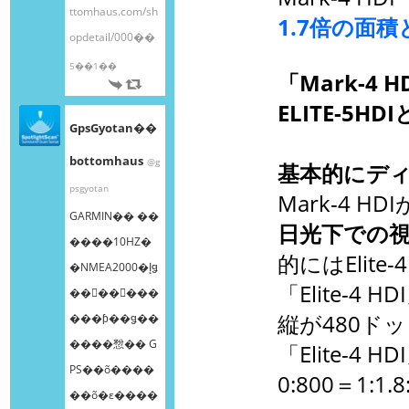
ttomhaus.com/sh
1.7倍の面
opdetail/000��
5��1��
「Mark-4 H
ELITE-5HD
GpsGyotan��
bottomhaus
@g
基本的にデ
psgyotan
Mark-4 HDI
GARMIN�� ��
日光下での
����10HZ�
的にはElite
�NMEA2000�إǥ
「Elite-4 
��󥰥��󥵡���
縦が480ド
���ƥ��ǥ��
����㥹�� G
「Elite-4 H
PS��õ����
0:800＝1:1.8
��õ�ε����