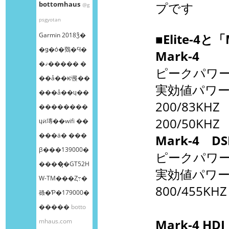
bottomhaus
プです
@g
psgyotan
Garmin 2018ǯ�
■Elite-4
�ǥ�ȯ�䳫�Ϥ�
Mark-4
�ޤ����� �
ピークパワー
��å��ѥͥ롡��
実効値パワー
���å��ɥ��
200/83KHZ
��������
200/50KH
ɥӥ塼��wifi ��
���ä� ���
Mark-4 DS
β���139000�
ピークパワー
����̡�GT52H
実効値パワー
W-TM���Ȥ߹�
800/455K
碌�Ƥ�179000�
�����
botto
mhaus.com
Mark-4 HD