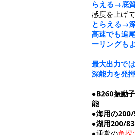
らえる→底
感度を上げ
とらえる→
高速でも追
ーリングも
最大出力では
深能力を発
●B260振動
能
●海用の200
●湖用200/
●通常の
魚探