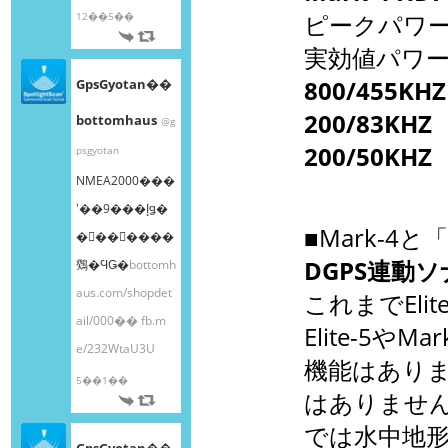
12��5��
ピークパワ
実効値パワ
GpsGyotan��
800/455K
200/83KHZ
bottomhaus
@g
200/50KH
psgyotan
NMEA2000���
ʽ��9���إǥ�
■Mark-4と
�󥰥��󥵡����
DGPS連動
䳫�ϤǤ�
bottomh
aus.com/shopdet
これまでEli
ail/000��
fb.m
Elite-5や
e/232WtaU3U
機能はありま
5��1��
はありませ
では水中地
GpsGyotan��