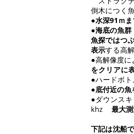
ストラクチ
倒木につく
●
水深91ｍ
●
海底の魚群
魚探ではつ
表示
する高解像
●高解像度に
をクリアに
●ハードボ
●
底付近の魚
●ダウンスキャ
khz
最大測
下記は沈船