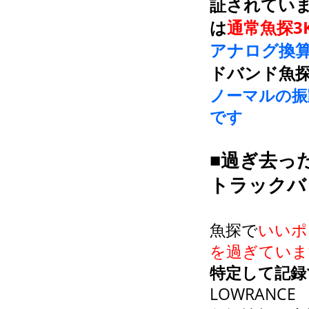
証されてい
は
通常魚探3
アナログ換算
ドバンド魚
ノーマルの振
です
■過ぎ去っ
トラックバ
魚探で
いいポ
を過ぎていま
特定して記録
LOWRANC