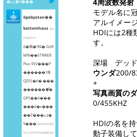
4周波数発射
�ܥȥ�ϥ���
モデル名に冠
GpsGyotan��
アルイメージ
bottomhaus
@g
HDIには2
psgyotan
す。
ȯ�䳫�ϤǤ� GAR
MIN��STRIKER
深場 デッ
Plus 9SV���Ρ
ウンダ
200/8
����ܸ��˥塼
+
QZSS�б� ���
�������͡�
写真画質の
GPS��õ���
0/455KHZ
���õ�ε���
��Ź���ܥȥ�
HDIの名を
ϥ���
bottomha
動子装備し
us.com/shopdetai