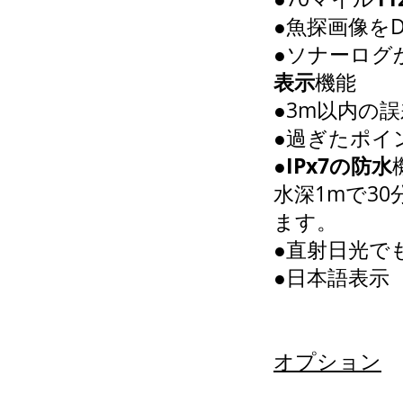
●魚探画像を
●ソナーログか
表示
機能
●3m以内の
●
過ぎたポイ
●
IPx7の防水
水深1mで3
ます。
●直射日光で
●日本語表示
オプション