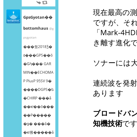
現在最高の測
GpsGyotan��
ですが、そ
bottomhaus
@g
「Mark-
psgyotan
き離す進化
���줬2018ǯ�
٥���GPS��õ
ソナーには
�Ǥϡ��� GAR
MIN��ECHOMA
連続波を発
P PlusP 95SV 9�
����DGPS�ե
あります
�CHIRP ���å
��ѥͥ��õ���
ブロードバ
��Ρ����ܸ�
知機技術
で
�ǥ� ���å�
�ѥͥ롡�����å