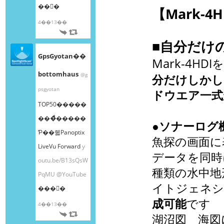
��󤫤�
【Mark-
4��13��
■自分だけ
GpsGyotan��
Mark-4
HDI
bottomhaus
@g
分だけしかし
psgyotan
ドウエア一式
TOP50�����
���ͤ�����
●ソナーログ
Ƥ��줿Panoptix
魚探の画面に
LiveVu Forward
y
データを同時
outu.be/B13sQsW
種類の水中
PqMU
@YouTube
イトジェネシ
���󤫤�
成可能
です
4��13��
湖沼図 海図