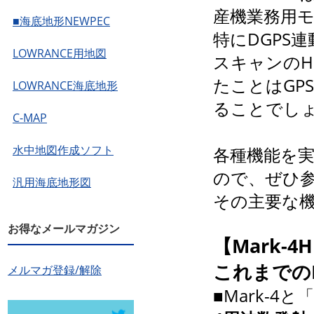
産機業務用
■海底地形NEWPEC
特にDGPS
LOWRANCE用地図
スキャンのH
たことはGP
LOWRANCE海底地形
ることでし
C-MAP
水中地図作成ソフト
各種機能を
ので、ぜひ
汎用海底地形図
その主要な
お得なメールマガジン
【Mark-4
これまでの
メルマガ登録/解除
■Mark-4と