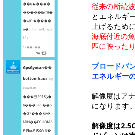
��ɥ�����
従来の断続
�����ɥӥ塼�
とエネルギ
�wifi �����
上げるため
ä�...
fb.me/LTqzi
海底付近の魚
L1t
匹に映った
12��5��
ブロードバ
GpsGyotan��
エネルギー
bottomhaus
@g
psgyotan
解像度はアナ
���줬2018ǯ�
になります
٥���GPS��õ
�Ǥϡ��� GAR
MIN��ECHOMA
解像度は2.
P PlusP 95SV 9�