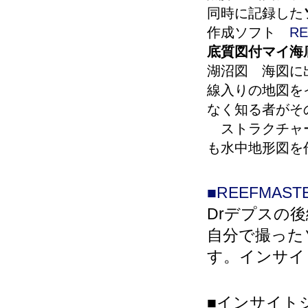
同時に記録した
作成ソフト
RE
底質図付マイ海
湖沼図 海図に
線入りの地図を
なく知る者がそ
ストラクチャー
も水中地形図を
■REEFMAST
Drデプスの
自分で撮った
す。インサイ
■インサイト