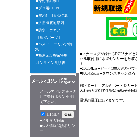
■深海用振動子
■プロ用CHIRP
■岸釣り用魚探特集
■汎用海底地形図
■防水 ウエア
【魚探パーツ】
■バス/トローリング特
集
■ソナーログが録れるDGPSナビと
■海用GPS魚探特集
ハル取付用に水温センサーを分岐
オンライン見積書
■200/50khz ●ピーク3000
■800/455khz ●ダウンスキャ
FRPボート アルミボートをカー
入れ歯固定剤で生簀に振動子を固
メールアドレスを入力
して登録ボタンを押し
電源の電圧は17Vまでです。
て下さい。
HTML可
■
メルマガ解除
■
個人情報保護ポリシ
ー