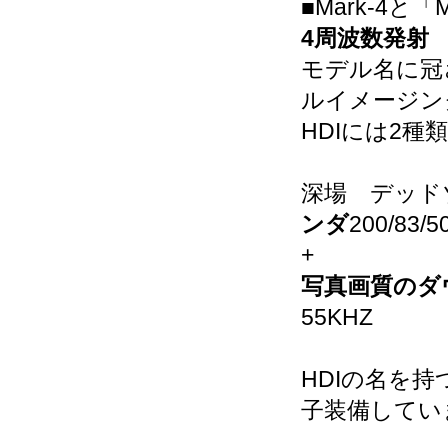
■Mark-4と「
4周波数発射 
モデル名に冠
ルイメージン
HDIには2
深場 デッド
ンダ
200/83/
+
写真画質のダ
55KHZ
HDIの名を持
子装備してい