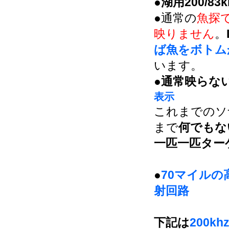
●湖用200/8
●通常の
魚探
映りません
。
ば魚をボトム
います。
●
通常映らな
表示
これまでのソ
まで
何でもな
一匹一匹ター
●
70マイル
射回路
下記は
200k