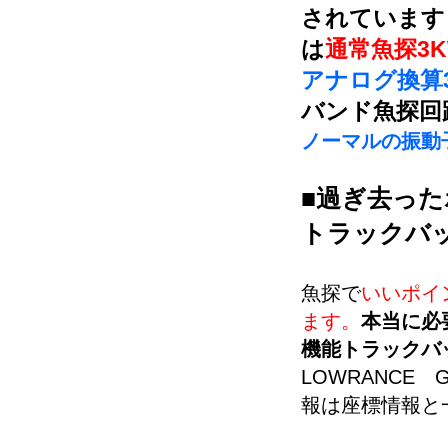
されています
は
通常魚探3
アナログ換算
バンド魚探回
ノーマルの振動子
■過ぎ去っ
トラックバ
魚探で
いいポイ
ます。
本当に必
機能トラックバ
LOWRANCE
報は座標情報と