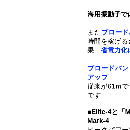
海用振動子で
また
ブロード
時間を稼げる
果
省電力化
ブロードバン
アップ
従来が61ｍで
です
■Elite-4と
Mark-4
ピークパワー2