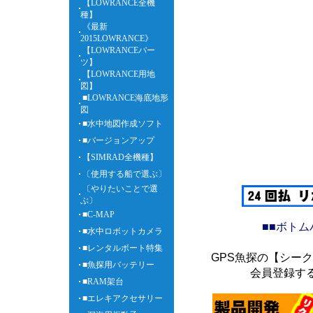
【LOWRANCE全機
種】
《最新
2015LOWRANCE》
【LOWRANCEパー
ツ】
【LOWRANCE用地
図】
■LOWRANCE海底地形
図
■水中地図作成ソフト
■バージョンアップ
【SIMRAD全機種】
〔使用する船で選ぶ〕
〔やりたいことで選
ぶ〕
■C-MAP
■■ボト
■水中ロボットカメラ
■レンタルボート特集
GPS魚探の【シー
■魚探用バッテリー
会員登録す
■RAM架台
■エレキアクセサリー