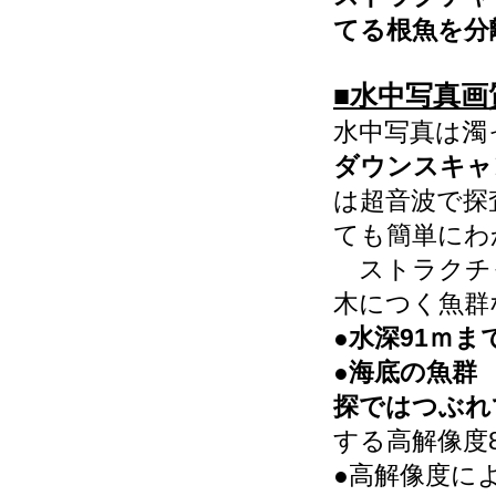
てる根魚を分
■水中写真
水中写真は
ダウンスキャ
は超音波で探
ても簡単にわ
ストラクチ
木につく魚群
●
水深91ｍま
●
海底の魚群
探ではつぶれ
する高解像度80
●高解像度に