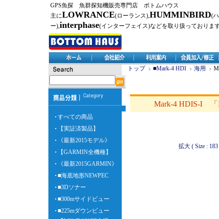
GPS魚探 魚群探知機販売専門店 ボトムハウス
LOWRANCE
HUMMINBIRD
主に
(ローランス),
(
interphase
ー),
(インターフェイス)などを取り扱っておりま
トップ
■Mark-4 HDI
海用
M
Mark-4 HDI
すべての商品
【実証済製品】
《最新2015モデル》
拡大 ( Size : 183 
【GARMIN全機種】
《最新2015GARMIN》
■海底地形NEWPEC
■3Dソナー
■300mサイドビュー
■225mダウンビュー