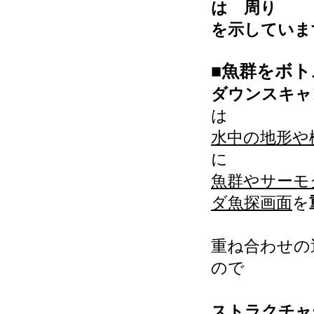
は 周り
を示していま
■魚群をボ
ダウンスキャ
は
水中の地形や
に
魚群やサーモ
ダ魚探画面
を
重ね合わせの
ので
ストラクチャ