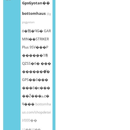
GpsGyotan��
bottomhaus
@g
psgyotan
ȯ�䳫�ϤǤ� GAR
MIN��STRIKER
Plus 9SV���Ρ
����ܸ��˥塼
QZSS�б� ���
�������͡�
GPS��õ���
���õ�ε���
��Ź���ܥȥ�
ϥ���
bottomha
us.com/shopdetai
l/000��
12��10��