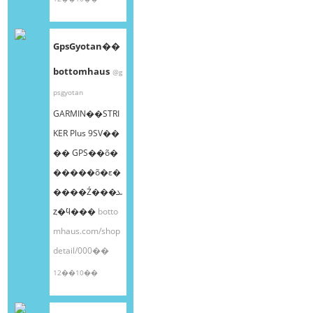
GpsGyotan��
bottomhaus
@g
psgyotan
GARMIN��STRI
KER Plus 9SV��
�� GPS��õ�
�����õ�ε�
����Ź���ܥ
ȥ�ϥ���
botto
mhaus.com/shop
detail/000��
12��10��