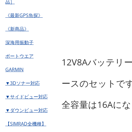
品］
《最新GPS魚探》
《新商品》
深海用振動子
ボートウエア
12V8Aバッテ
GARMIN
ースのセットで
▼3Dソナー対応
▼サイドビュー対応
全容量は16Aになり
▼ダウンビュー対応
【SIMRAD全機種】