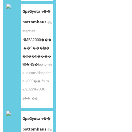
GpsGyotan��
bottomhaus
@g
psgyotan
NMEA2000���
ʽ��9���إǥ�
�󥰥��󥵡����
䳫�ϤǤ�
bottomh
aus.com/shopdet
ail/000��
fb.m
e/232WtaU3U
5��1��
GpsGyotan��
bottomhaus
@g