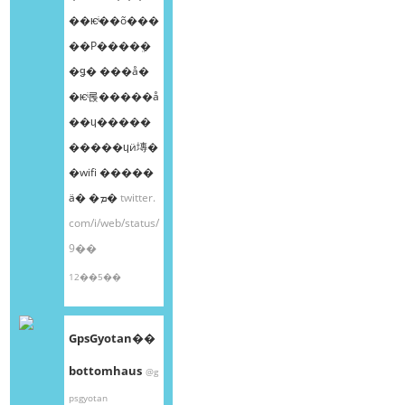
��ѥͥ��õ���
��Ρ����ܸ�
�ǥ� ���å�
�ѥͥ롡�����å
��ɥ�����
�����ɥӥ塼�
�wifi �����
ä� �ܡ�
twitter.
com/i/web/status/
9��
12��5��
GpsGyotan��
bottomhaus
@g
psgyotan