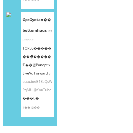
GpsGyotan��
bottomhaus
@g
psgyotan
TOP50�����
���ͤ�����
Ƥ��줿Panoptix
LiveVu Forward
y
outu.be/B13sQsW
PqMU
@YouTube
���󤫤�
4��13��