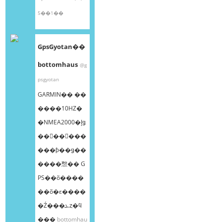
5��1��
GpsGyotan��
bottomhaus
@g
psgyotan
GARMIN�� ��
����10HZ�
�NMEA2000�إǥ
��󥰥��󥵡���
���ƥ��ǥ��
����㥹�� G
PS��õ����
��õ�ε����
�Ź���ܥȥ�ϥ
���
bottomhau