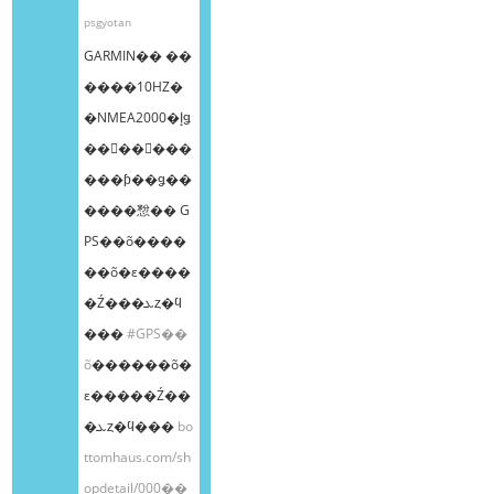
psgyotan
GARMIN�� ��
����10HZ�
�NMEA2000�إǥ
��󥰥��󥵡���
���ƥ��ǥ��
����㥹�� G
PS��õ����
��õ�ε����
�Ź���ܥȥ�ϥ
���
#GPS��
õ
������õ�
ε�����Ź��
�ܥȥ�ϥ���
bo
ttomhaus.com/sh
opdetail/000��