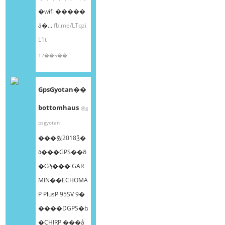
�wifi �����
ä�...
fb.me/LTqzi
L1t
12��5��
GpsGyotan��
bottomhaus
@g
psgyotan
���줬2018ǯ�
٥���GPS��õ
�Ǥϡ��� GAR
MIN��ECHOMA
P PlusP 95SV 9�
����DGPS�ե
�CHIRP ���å