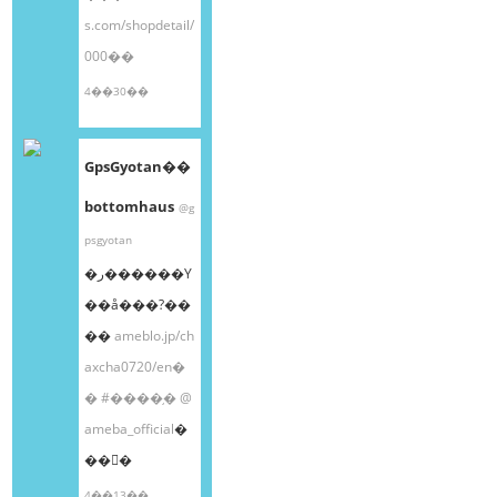
s.com/shopdetail/
000��
4��30��
GpsGyotan��
bottomhaus
@g
psgyotan
�ر������Υ
��å���?��
��
ameblo.jp/ch
axcha0720/en�
�
#����֥�
@
ameba_official
�
��󤫤�
4��13��