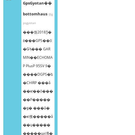
GpsGyotan��
bottomhaus
@g
psgyotan
���줬2018ǯ�
٥���GPS��õ
�Ǥϡ��� GAR
MIN��ECHOMA
P PlusP 95SV 9�
����DGPS�ե
�CHIRP ���å
��ѥͥ��õ���
��Ρ����ܸ�
�ǥ� ���å�
�ѥͥ롡�����å
��ɥ�����
�����ɥӥ塼�