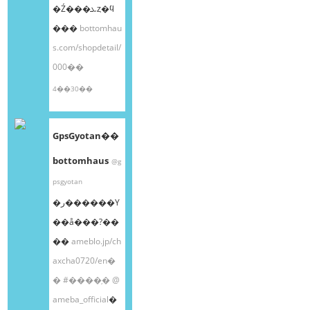
�Ź���ܥȥ�ϥ
���
bottomhau
s.com/shopdetail/
000��
4��30��
GpsGyotan��
bottomhaus
@g
psgyotan
�ر������Υ
��å���?��
��
ameblo.jp/ch
axcha0720/en�
�
#����֥�
@
ameba_official
�