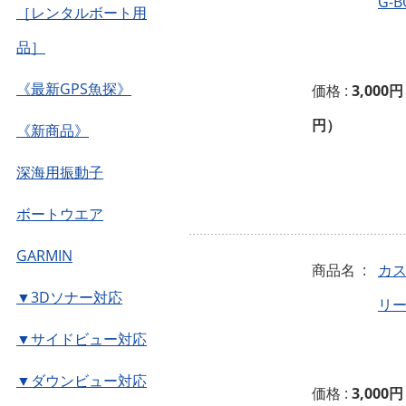
G-B
［レンタルボート用
品］
《最新GPS魚探》
価格 :
3,000円
円）
《新商品》
深海用振動子
ボートウエア
GARMIN
商品名 :
カ
▼3Dソナー対応
リ
▼サイドビュー対応
▼ダウンビュー対応
価格 :
3,000円