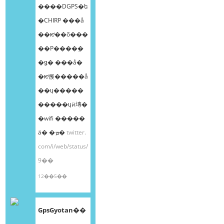
����DGPS�ե
�CHIRP ���å
��ѥͥ��õ���
��Ρ����ܸ�
�ǥ� ���å�
�ѥͥ롡�����å
��ɥ�����
�����ɥӥ塼�
�wifi �����
ä� �ܡ�
twitter.
com/i/web/status/
9��
12��5��
GpsGyotan��