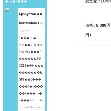
製造元 : LOW
�ܥȥ�ϥ���
GpsGyotan��
bottomhaus
@g
価格 :
8,000円
psgyotan
円）
ȯ�䳫�ϤǤ� GAR
MIN��STRIKER
Plus 9SV���Ρ
����ܸ��˥塼
QZSS�б� ���
�������͡�
GPS��õ���
���õ�ε���
��Ź���ܥȥ�
ϥ���
bottomha
us.com/shopdetai