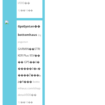
l/000��
12��10��
GpsGyotan��
bottomhaus
@g
psgyotan
GARMIN��STRI
KER Plus 9SV��
�� GPS��õ�
�����õ�ε�
����Ź���ܥ
ȥ�ϥ���
botto
mhaus.com/shop
detail/000��
12��10��