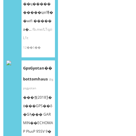
��ɥ�����
�����ɥӥ塼�
�wifi �����
ä�...
fb.me/LTqzi
L1t
12��5��
GpsGyotan��
bottomhaus
@g
psgyotan
���줬2018ǯ�
٥���GPS��õ
�Ǥϡ��� GAR
MIN��ECHOMA
P PlusP 95SV 9�