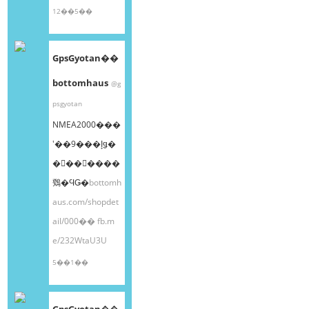
12��5��
GpsGyotan��
bottomhaus
@g
psgyotan
NMEA2000���
ʽ��9���إǥ�
�󥰥��󥵡����
䳫�ϤǤ�
bottomh
aus.com/shopdet
ail/000��
fb.m
e/232WtaU3U
5��1��
GpsGyotan��