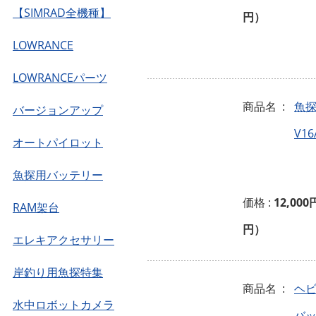
【SIMRAD全機種】
円）
LOWRANCE
LOWRANCEパーツ
商品名 :
魚探
バージョンアップ
V1
オートパイロット
魚探用バッテリー
価格 :
12,000
RAM架台
円）
エレキアクセサリー
岸釣り用魚探特集
商品名 :
ヘ
水中ロボットカメラ
バッ