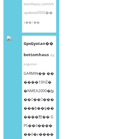
ttomhaus.com/sh
opdetail/000��
5��1��
GpsGyotan��
bottomhaus
@g
psgyotan
GARMIN�� ��
����10HZ�
�NMEA2000�إǥ
��󥰥��󥵡���
���ƥ��ǥ��
����㥹�� G
PS��õ����
��õ�ε����