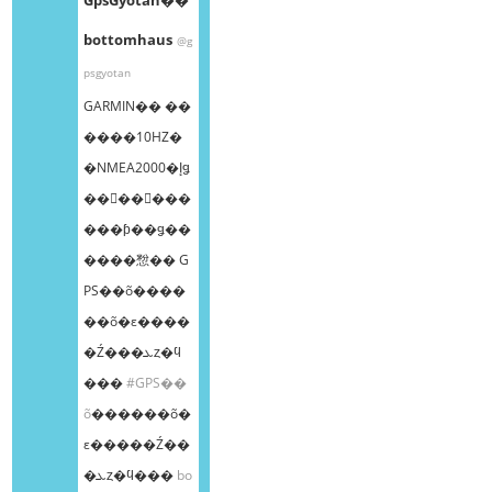
bottomhaus
@g
psgyotan
GARMIN�� ��
����10HZ�
�NMEA2000�إǥ
��󥰥��󥵡���
���ƥ��ǥ��
����㥹�� G
PS��õ����
��õ�ε����
�Ź���ܥȥ�ϥ
���
#GPS��
õ
������õ�
ε�����Ź��
�ܥȥ�ϥ���
bo