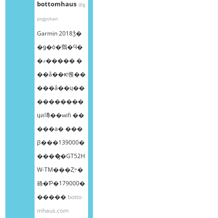
bottomhaus
@g
psgyotan
Garmin 2018ǯ�
�ǥ�ȯ�䳫�Ϥ�
�ޤ����� �
��å��ѥͥ롡��
���å��ɥ��
��������
ɥӥ塼��wifi ��
���ä� ���
β���139000�
����̡�GT52H
W-TM���Ȥ߹�
碌�Ƥ�179000�
�����
botto
mhaus.com