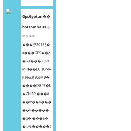
GpsGyotan��
bottomhaus
@g
psgyotan
���줬2018ǯ�
٥���GPS��õ
�Ǥϡ��� GAR
MIN��ECHOMA
P PlusP 95SV 9�
����DGPS�ե
�CHIRP ���å
��ѥͥ��õ���
��Ρ����ܸ�
�ǥ� ���å�
�ѥͥ롡�����å