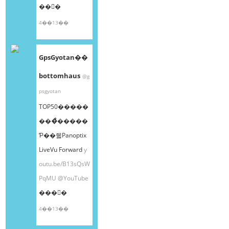
��󤫤�
4��13��
GpsGyotan��
bottomhaus
@g
psgyotan
TOP50�����
���ͤ�����
Ƥ��줿Panoptix
LiveVu Forward
y
outu.be/B13sQsW
PqMU
@YouTube
���󤫤�
4��13��