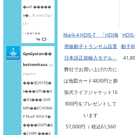
�wifi �����
ä�...
fb.me/LTqzi
L1t
12��5��
Mark-4 HDIS-T 「HDI海
HDI
用振動子トランサム設置
動子80
GpsGyotan��
日本語正規輸入モデル」
41,8
bottomhaus
@g
弊社でお買い上げの方に
psgyotan
は地図カード4830円と膨
���줬2018ǯ�
٥���GPS��õ
張式ライフジャケット16
�Ǥϡ��� GAR
800円をプレゼントして
MIN��ECHOMA
います
P PlusP 95SV 9�
����DGPS�ե
57,000円（ 税込61,560
�CHIRP ���å