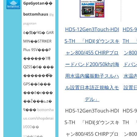
GpsGyotan��
bottomhaus
@g
psgyotan
HDS-12Gen3Touch-HDI
HDS-9
ȯ�䳫�ϤǤ� GAR
S-TH 「HDI(ダウンスキ
TH 
MIN��STRIKER
Plus 9SV���Ρ
ャン800/455 CHIRPブロ
ン800
����ܸ��˥塼
ードバンド200/50khz)海
ドバンド
QZSS�б� ���
用水温内臓振動子スルハ
水温
�������͡�
GPS��õ���
ル設置日本語正規輸入モ
設置
���õ�ε���
デル」
��Ź���ܥȥ�
ϥ���
bottomha
HDS-12Gen3Touch-HDI
HDS-9
us.com/shopdetai
S-TH 「HDI(ダウンスキ
TH 
l/000��
ャン800/455 CHIRPブロ
ン800
12��10��