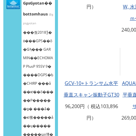
GpsGyotan��
円）
W, 
bottomhaus
@g
ｍ
psgyotan
240,0
���줬2018ǯ�
٥���GPS��õ
�Ǥϡ��� GAR
MIN��ECHOMA
P PlusP 95SV 9�
����DGPS�ե
GCV-10+トランサム水平
AQUA
�CHIRP ���å
��ѥͥ��õ���
垂直スキャン振動子GT30
平垂
��Ρ����ܸ�
96,200円（ 税込103,896
�ǥ� ���å�
円）
269,0
�ѥͥ롡�����å
��ɥ�����
�����ɥӥ塼�