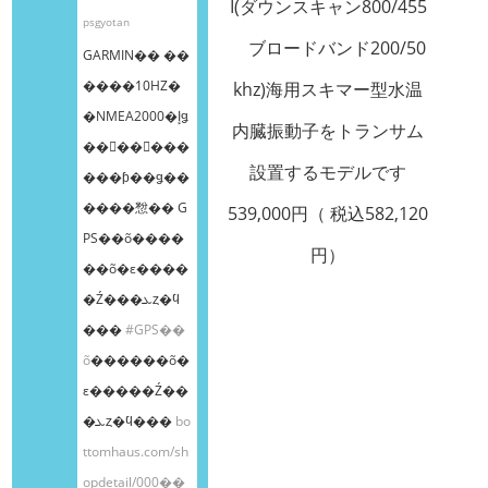
I(ダウンスキャン800/455
psgyotan
ブロードバンド200/50
GARMIN�� ��
����10HZ�
khz)海用スキマー型水温
�NMEA2000�إǥ
内臓振動子をトランサム
��󥰥��󥵡���
設置するモデルです
���ƥ��ǥ��
����㥹�� G
539,000円（ 税込582,120
PS��õ����
円）
��õ�ε����
�Ź���ܥȥ�ϥ
���
#GPS��
õ
������õ�
ε�����Ź��
�ܥȥ�ϥ���
bo
ttomhaus.com/sh
opdetail/000��