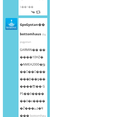
5��1��
GpsGyotan��
bottomhaus
@g
psgyotan
GARMIN�� ��
����10HZ�
�NMEA2000�إǥ
��󥰥��󥵡���
���ƥ��ǥ��
����㥹�� G
PS��õ����
��õ�ε����
�Ź���ܥȥ�ϥ
���
bottomhau