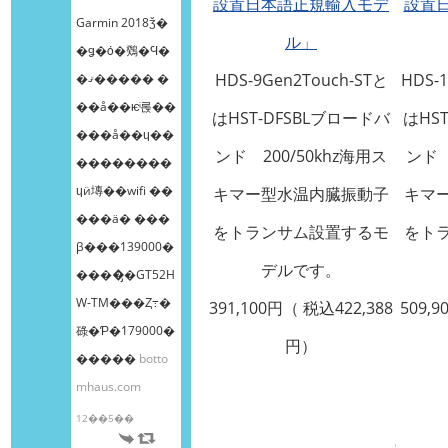
設置日本語正規輸入モデ
設置
Garmin 2018ǯ�
ル」
�ǥ�ȯ�䳫�Ϥ�
HDS-9Gen2Touch-STと
HDS-
�ޤ����� �
��å��ѥͥ롡��
はHST-DFSBLブロードバ
はHS
���å��ɥ��
ンド 200/50khz海用ス
ンド 
��������
ɥӥ塼��wifi ��
キマー型水温内臓振動子
キマ
���ä� ���
をトランサム設置するモ
をト
β���139000�
デルです。
����̡�GT52H
W-TM���Ȥ߹�
391,100円（ 税込422,388
509,9
碌�Ƥ�179000�
円）
�����
botto
mhaus.com
12��5��