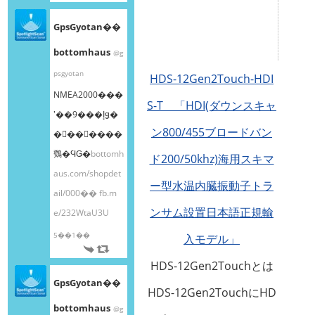
GpsGyotan��
bottomhaus
@g
psgyotan
HDS-12Gen2Touch-HDI
NMEA2000���
S-T 「HDI(ダウンスキャ
ʽ��9���إǥ�
ン800/455ブロードバン
�󥰥��󥵡����
䳫�ϤǤ�
bottomh
ド200/50khz)海用スキマ
aus.com/shopdet
ー型水温内臓振動子トラ
ail/000��
fb.m
ンサム設置日本語正規輸
e/232WtaU3U
5��1��
入モデル」
HDS-12Gen2Touchとは
GpsGyotan��
HDS-12Gen2TouchにHD
bottomhaus
@g