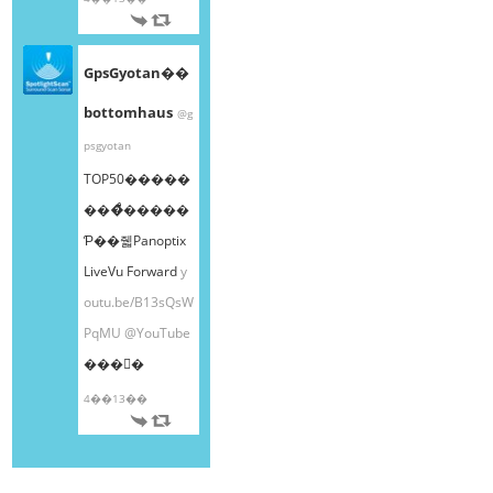
GpsGyotan��
bottomhaus
@g
psgyotan
TOP50�����
���ͤ�����
Ƥ��줿Panoptix
LiveVu Forward
y
outu.be/B13sQsW
PqMU
@YouTube
���󤫤�
4��13��