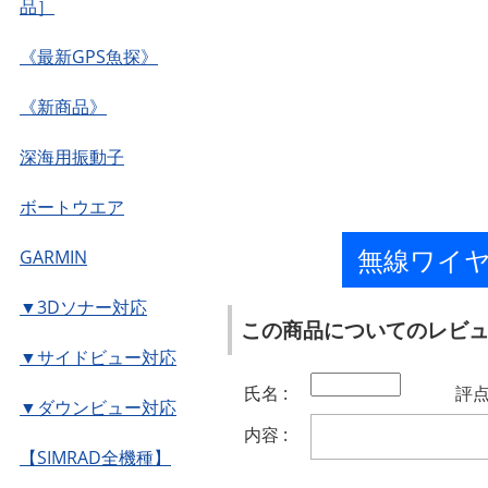
品］
《最新GPS魚探》
《新商品》
深海用振動子
ボートウエア
無線ワイ
GARMIN
▼3Dソナー対応
この商品についてのレビ
▼サイドビュー対応
氏名 :
評点 
▼ダウンビュー対応
内容 :
【SIMRAD全機種】