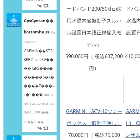
ードバンド200/50khz)海
ドバンド
用水温内臓振動子スルハ
水温
GpsGyotan��
bottomhaus
ル設置日本語正規輸入モ
設置
@g
psgyotan
デル」
GARMIN��STRI
590,000円（ 税込637,200
410,0
KER Plus 9SV��
円）
�� GPS��õ�
�����õ�ε�
����Ź���ܥ
ȥ�ϥ���
botto
mhaus.com/shop
GARMIN GCV-10ソナー
GARM
detail/000��
12��10��
ボックス（振動子無し）
Hi C
70,000円（ 税込75,600
ンサム