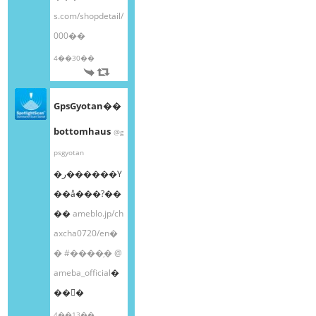
s.com/shopdetail/
000��
4��30��
GpsGyotan��
bottomhaus
@g
psgyotan
�ر������Υ
��å���?��
��
ameblo.jp/ch
axcha0720/en�
�
#����֥�
@
ameba_official
�
��󤫤�
4��13��