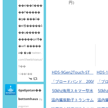
円）
��ѥͥ��õ���
��Ρ����ܸ�
�ǥ� ���å�
�ѥͥ롡�����å
��ɥ�����
�����ɥӥ塼�
�wifi �����
ä� �ܡ�
twitter.
com/i/web/status/
9��
HDS-9Gen2Touch-ST
HDS-
12��5��
「ブロードバンド 200/
「ブロ
GpsGyotan��
50khz海用スキマー型水
50k
bottomhaus
温内臓振動子トランサム
温内
@g
psgyotan