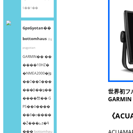
5��1��
GpsGyotan��
bottomhaus
@g
psgyotan
GARMIN�� ��
����10HZ�
�NMEA2000�إǥ
��󥰥��󥵡���
���ƥ��ǥ��
世界初フル
GARMI
����㥹�� G
PS��õ����
《AC
��õ�ε����
�Ź���ܥȥ�ϥ
ACUAM
���
bottomhau