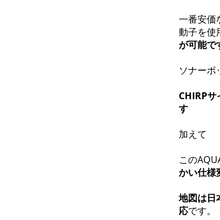
一番安価な
動子を使用
が可能で
ソナーボッ
CHIRP
す
加えて
このAQU
かい仕様
地
図は日
応
です。