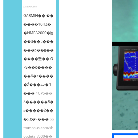
psgyotan
GARMIN�� ��
����10HZ�
�NMEA2000�إǥ
��󥰥��󥵡���
���ƥ��ǥ��
����㥹�� G
PS��õ����
��õ�ε����
�Ź���ܥȥ�ϥ
���
#GPS��
õ
������õ�
ε�����Ź��
�ܥȥ�ϥ���
bo
ttomhaus.com/sh
opdetail/000��