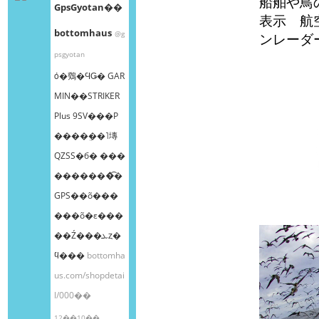
船舶や鳥
GpsGyotan��
表示 航
bottomhaus
@g
ンレーダ
psgyotan
ȯ�䳫�ϤǤ� GAR
MIN��STRIKER
Plus 9SV���Ρ
����ܸ��˥塼
QZSS�б� ���
�������͡�
GPS��õ���
���õ�ε���
��Ź���ܥȥ�
ϥ���
bottomha
us.com/shopdetai
l/000��
12��10��