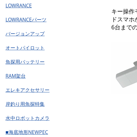
LOWRANCE
キー操作モ
ドスマホ
LOWRANCEパーツ
6台まで
バージョンアップ
オートパイロット
魚探用バッテリー
RAM架台
エレキアクセサリー
岸釣り用魚探特集
水中ロボットカメラ
■海底地形NEWPEC