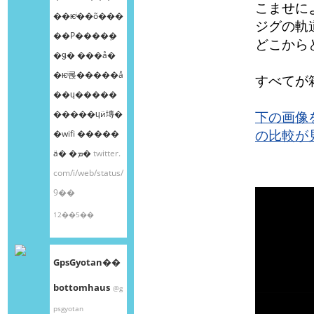
こませに
��ѥͥ��õ���
ジグの軌
��Ρ����ܸ�
どこから
�ǥ� ���å�
�ѥͥ롡�����å
すべてが
��ɥ�����
�����ɥӥ塼�
下の画像
の比較が
�wifi �����
ä� �ܡ�
twitter.
com/i/web/status/
9��
12��5��
GpsGyotan��
bottomhaus
@g
psgyotan