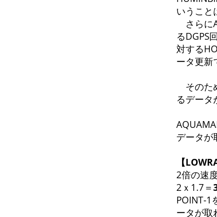
いうこと
さらにA
るDGP
対するHO
ータ更新
そのため
るデータ
AQUAM
データが
【LOW
2倍の速度
2ｘ1.7＝
POINT
ータが取