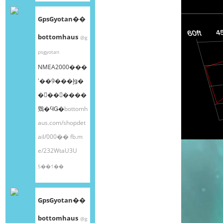
GpsGyotan��
bottomhaus
@g
psgyotan
NMEA2000���
ʽ��9���إǥ�
�󥰥��󥵡����
䳫�ϤǤ�
bottomh
aus.com/shopdet
ail/000��
fb.m
e/232WtaU3U
5��1��
GpsGyotan��
bottomhaus
@g