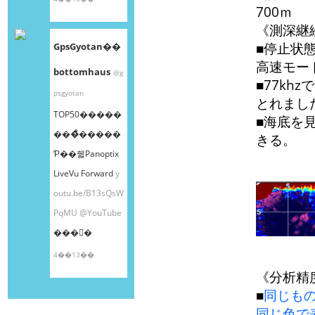
700ｍ
《測深継
■停止状
GpsGyotan��
高速モー
bottomhaus
@g
■77kh
psgyotan
とれまし
TOP50�����
■海底を
���ͤ�����
きる。
Ƥ��줿Panoptix
LiveVu Forward
y
outu.be/B13sQsW
PqMU
@YouTube
���󤫤�
4��13��
《分析精
■
同じも
同じ色で