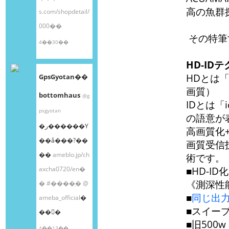
高の魚群
s.com/shopdetail/
000��
その特筆
4��30��
HD-I
HDとは「H
GpsGyotan��
画質）
bottomhaus
@g
IDとは「i
psgyotan
の語意が
�ر������Υ
高画質化
��å���?��
画質受信
��
ameblo.jp/ch
術です。
axcha0720/en�
■HD-I
《測深性
�
#����֥�
@
■
同じ出力
ameba_official
�
■スイー
��󤫤�
■旧500w
4��13��