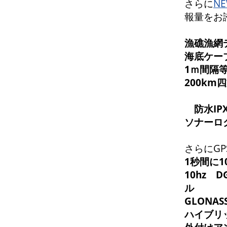
さらに
NE
報量をお
漁礁漁網
海底ケー
1ｍ間隔
200k
防水IP
ソナーロ
さらにGP
1秒間に
10hz 
ル
GLONAS
ハイブリ