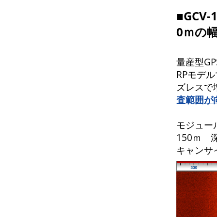
■GCV
0ｍの
量産型G
RPモデ
ズレスで
査範囲が
モジュール
150ｍ
キャンサ