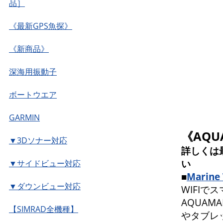
品］
《最新GPS魚探》
《新商品》
深海用振動子
ボートウエア
GARMIN
《AQ
▼3Dソナー対応
詳しくは
い
▼サイドビュー対応
■
Marine 
▼ダウンビュー対応
WIFI
AQUAMA
【SIMRAD全機種】
やタブレ