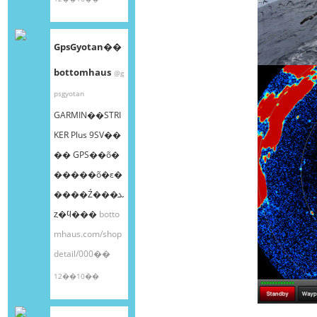
GpsGyotan��
bottomhaus
@g
psgyotan
GARMIN��STRI
KER Plus 9SV��
�� GPS��õ�
�����õ�ε�
����Ź���ܥ
ȥ�ϥ���
botto
mhaus.com/shop
detail/000��
12��10��