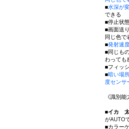
■
水深が変
できる
■停止状
■画面送
同じ色で
■
発射速
■同じも
わっても
■フィッ
■
暗い場
度センサ
《識別能
■
イカ 
がAUTO
■カラー