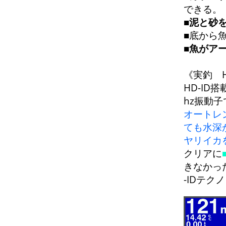
できる。
■
泥と砂
■底から
■
魚がア
《実釣 H
HD-ID搭
hz振動
オートレ
ても水深
ヤリイカ
クリアに
きなかっ
-IDテク