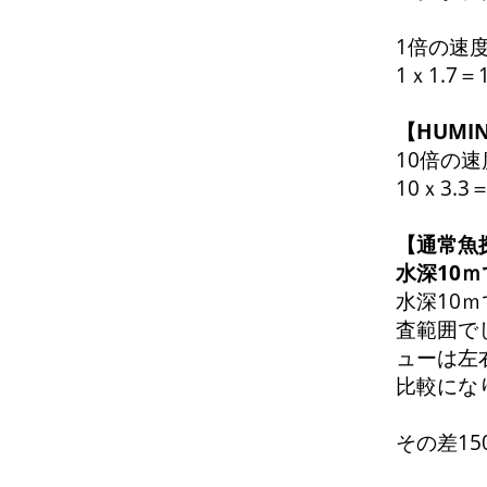
1倍の速度
1ｘ1.7
【HUMI
10倍の速
10ｘ3.3
【
通常魚
水深10
水深10ｍ
査範囲で
ューは左
比較にな
その差15