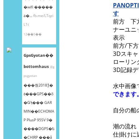
PANO
�wifi �����
す
ä�...
fb.me/LTqzi
前方 下
L1t
ナーユニ
12��5��
表示
前方/下
3Dスキ
GpsGyotan��
ローリン
bottomhaus
@g
3D記録
psgyotan
水中画像
���줬2018ǯ�
できます
٥���GPS��õ
�Ǥϡ��� GAR
自分の船
MIN��ECHOMA
P PlusP 95SV 9�
潮の流れ
����DGPS�ե
仕掛けに
�CHIRP ���å