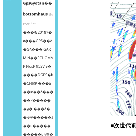
GpsGyotan��
bottomhaus
@g
psgyotan
���줬2018ǯ�
٥���GPS��õ
�Ǥϡ��� GAR
MIN��ECHOMA
P PlusP 95SV 9�
����DGPS�ե
�CHIRP ���å
��ѥͥ��õ���
��Ρ����ܸ�
�ǥ� ���å�
�ѥͥ롡�����å
■次世代
��ɥ�����
�����ɥӥ塼�