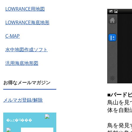
LOWRANCE用地図
LOWRANCE海底地形
C-MAP
水中地図作成ソフト
汎用海底地形図
お得なメールマガジン
■バード
メルマガ登録/解除
鳥山を見
体を自動
�ܥȥ�ϥ���
鳥を発見