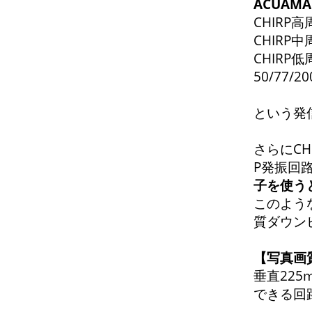
ACUAM
CHIRP高
CHIRP中
CHIRP低
50/77/
という発
さらにCH
P発振回路
子を使うと
このよう
質ダウン
【写真画
垂直225
できる回