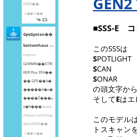
GEN2
l/000��
12��10��
■SSS-E
GpsGyotan��
bottomhaus
@g
このSSSは
psgyotan
S
POTLIGHT
GARMIN��STRI
S
CAN
KER Plus 9SV��
S
ONAR
�� GPS��õ�
の頭文字か
�����õ�ε�
そして
E
はエ
����Ź���ܥ
ȥ�ϥ���
botto
mhaus.com/shop
このモデルはH
detail/000��
トスキャン
12��10��