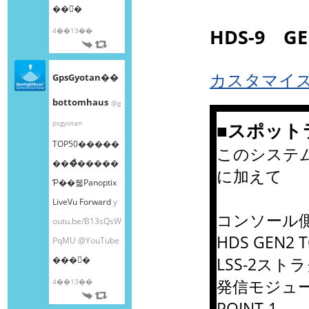
��󤫤�
HDS-9 G
4��13��
カスタマイ
GpsGyotan��
bottomhaus
@g
psgyotan
■スポット
TOP50�����
このシステムで
���ͤ�����
に加えて
Ƥ��줿Panoptix
LiveVu Forward
y
コンソール
outu.be/B13sQsW
HDS GEN2 
PqMU
@YouTube
LSS-2ス
���󤫤�
発信モジュ
4��13��
POINT-1