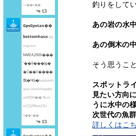
釣りをして
12��5��
あの岩の水
GpsGyotan��
bottomhaus
@g
あの倒木の
psgyotan
NMEA2000���
そう思うこ
ʽ��9���إǥ�
�󥰥��󥵡����
䳫�ϤǤ�
bottomh
スポットラ
aus.com/shopdet
見たい方向
ail/000��
fb.m
うに水中の
e/232WtaU3U
次世代の魚群
5��1��
詳しくはこ
GpsGyotan��