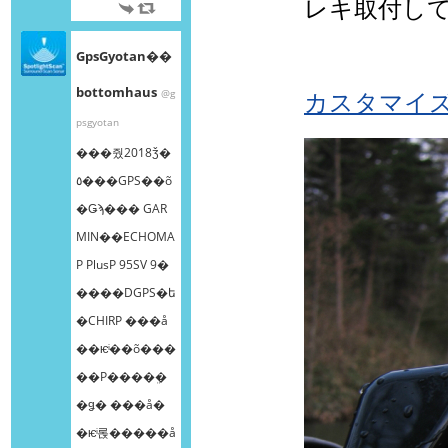
レキ取付し
GpsGyotan��
bottomhaus
@g
カスタマイ
psgyotan
���줬2018ǯ�
٥���GPS��õ
�Ǥϡ��� GAR
MIN��ECHOMA
P PlusP 95SV 9�
����DGPS�ե
�CHIRP ���å
��ѥͥ��õ���
��Ρ����ܸ�
�ǥ� ���å�
�ѥͥ롡�����å