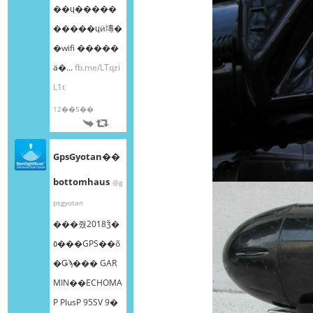
��ɥ�����
�����ɥӥ塼�
�wifi �����
ä�...
fb.me/LTqzi
L1t
12��5��
GpsGyotan��
bottomhaus
@g
psgyotan
���줬2018ǯ�
٥���GPS��õ
�Ǥϡ��� GAR
MIN��ECHOMA
P PlusP 95SV 9�