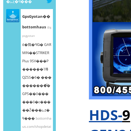
�ܥȥ�ϥ���
GpsGyotan��
bottomhaus
@g
psgyotan
ȯ�䳫�ϤǤ� GAR
MIN��STRIKER
Plus 9SV���Ρ
����ܸ��˥塼
QZSS�б� ���
�������͡�
GPS��õ���
���õ�ε���
HDS-
9
��Ź���ܥȥ�
ϥ���
bottomha
us.com/shopdetai