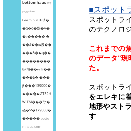
bottomhaus
@g
■スポット
psgyotan
スポットラ
Garmin 2018ǯ�
のテクノロ
�ǥ�ȯ�䳫�Ϥ�
�ޤ����� �
��å��ѥͥ롡��
これまでの
���å��ɥ��
のデータ"現
��������
た。
ɥӥ塼��wifi ��
���ä� ���
スポットラ
β���139000�
����̡�GT52H
をエレキに
W-TM���Ȥ߹�
地形やスト
碌�Ƥ�179000�
す
�����
botto
mhaus.com