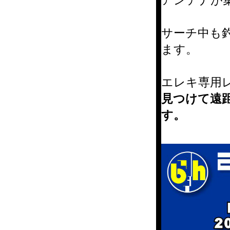
サーチ中も
ます。
エレキ専用
見つけて遠
す。