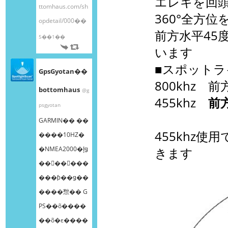
エレキを回
ttomhaus.com/sh
360°全方
opdetail/000��
前方水平45
5��1��
います
■スポット
GpsGyotan��
800khz 
bottomhaus
@g
455khz
前
psgyotan
GARMIN�� ��
455khz使
����10HZ�
�NMEA2000�إǥ
きます
��󥰥��󥵡���
���ƥ��ǥ��
����㥹�� G
PS��õ����
��õ�ε����