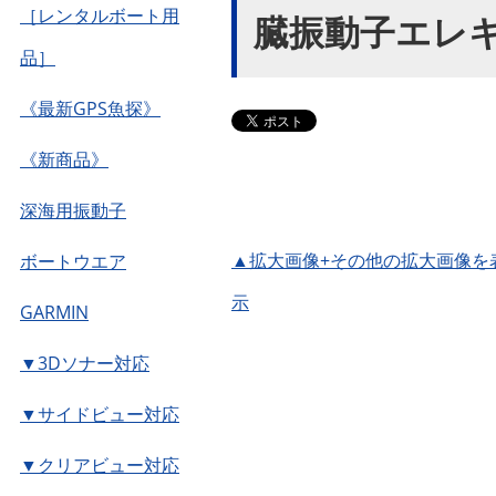
［レンタルボート用
臓振動子エレ
品］
《最新GPS魚探》
《新商品》
深海用振動子
▲拡大画像+その他の拡大画像を
ボートウエア
示
GARMIN
▼3Dソナー対応
▼サイドビュー対応
▼クリアビュー対応