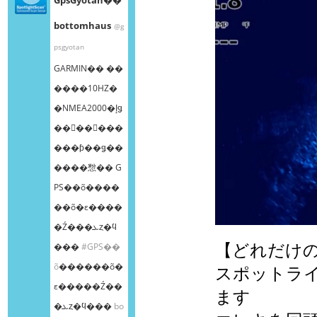
bottomhaus
@g
psgyotan
GARMIN�� ��
����10HZ�
�NMEA2000�إǥ
��󥰥��󥵡���
���ƥ��ǥ��
����㥹�� G
PS��õ����
��õ�ε����
�Ź���ܥȥ�ϥ
【どれだけ
���
#GPS��
õ
������õ�
スポットラ
ε�����Ź��
ます
�ܥȥ�ϥ���
bo