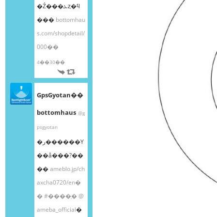
�Ź���ܥȥ�ϥ
���
bottomhau
s.com/shopdetail/
000��
4��30��
GpsGyotan��
bottomhaus
@g
psgyotan
�ر������Υ
��å���?��
��
ameblo.jp/ch
axcha0720/en�
�
#����֥�
@
ameba_official
�