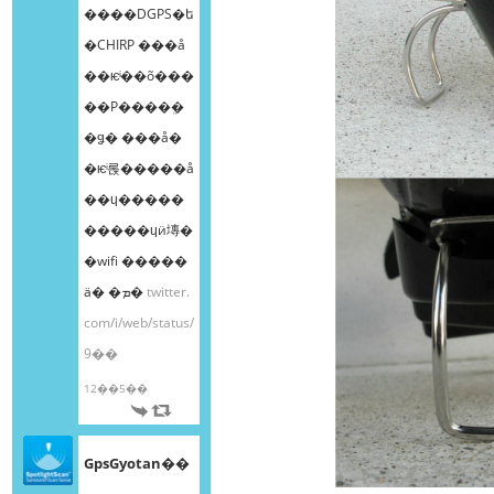
����DGPS�ե
�CHIRP ���å
��ѥͥ��õ���
��Ρ����ܸ�
�ǥ� ���å�
�ѥͥ롡�����å
��ɥ�����
�����ɥӥ塼�
�wifi �����
ä� �ܡ�
twitter.
com/i/web/status/
9��
12��5��
GpsGyotan��