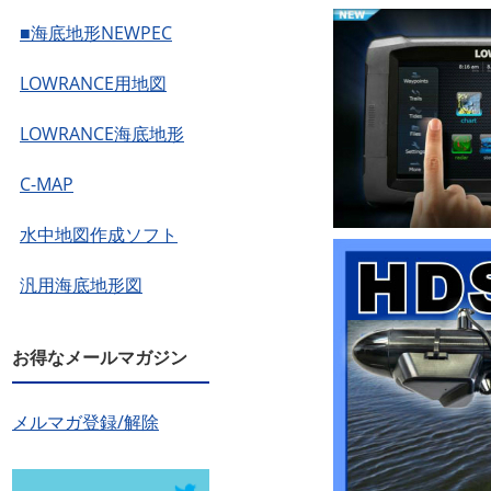
■海底地形NEWPEC
LOWRANCE用地図
LOWRANCE海底地形
C-MAP
水中地図作成ソフト
汎用海底地形図
お得なメールマガジン
メルマガ登録/解除