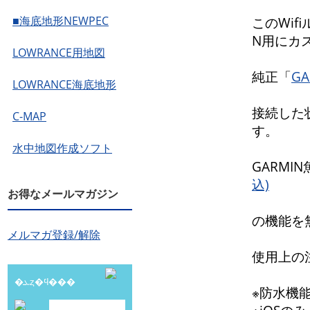
■海底地形NEWPEC
このWif
N用にカ
LOWRANCE用地図
純正「
G
LOWRANCE海底地形
接続した
C-MAP
す。
水中地図作成ソフト
GARMI
込)
お得なメールマガジン
の機能を
メルマガ登録/解除
使用上の
�ܥȥ�ϥ���
※防水機