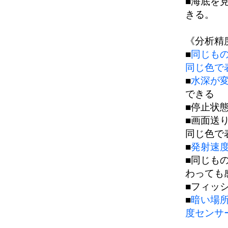
■海底を
きる。
《分析精
■
同じも
同じ色で
■
水深が変
できる
■停止状
■画面送
同じ色で
■
発射速
■同じも
わっても
■フィッ
■
暗い場
度センサ