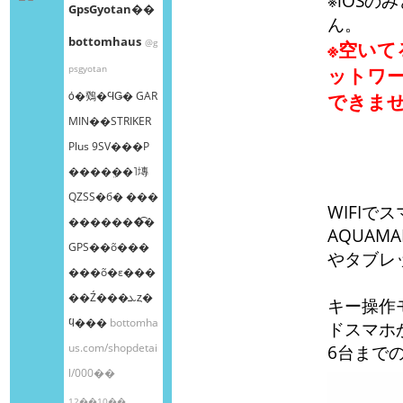
※iOSの
GpsGyotan��
ん。
bottomhaus
@g
※空いて
psgyotan
ットワ
ȯ�䳫�ϤǤ� GAR
できま
MIN��STRIKER
Plus 9SV���Ρ
����ܸ��˥塼
QZSS�б� ���
WIFI
�������͡�
AQUAMA
GPS��õ���
やタブレ
���õ�ε���
��Ź���ܥȥ�
キー操作モ
ϥ���
bottomha
ドスマホ
us.com/shopdetai
6台まで
l/000��
12��10��