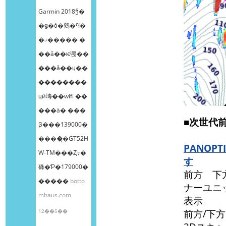
Garmin 2018ǯ�
�ǥ�ȯ�䳫�Ϥ�
�ޤ����� �
��å��ѥͥ롡��
���å��ɥ��
��������
ɥӥ塼��wifi ��
���ä� ���
■次世代
β���139000�
����̡�GT52H
PANO
W-TM���Ȥ߹�
す
碌�Ƥ�179000�
前方 下
�����
botto
ナーユニ
mhaus.com
表示
12��5��
前方/下