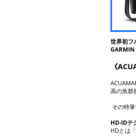
世界初フル
GARMI
《AC
ACUAM
高の魚群
その特筆
HD-I
HDとは「H