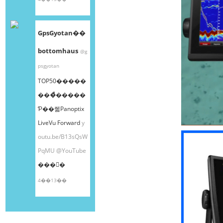
GpsGyotan��
bottomhaus
@g
psgyotan
TOP50�����
���ͤ�����
Ƥ��줿Panoptix
LiveVu Forward
y
outu.be/B13sQsW
PqMU
@YouTube
���󤫤�
4��13��