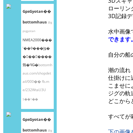
3Dスキ
ローリン
GpsGyotan��
3D記録
bottomhaus
@g
水中画像
psgyotan
できます
NMEA2000���
ʽ��9���إǥ�
自分の船
�󥰥��󥵡����
䳫�ϤǤ�
bottomh
潮の流れ
aus.com/shopdet
仕掛けに
ail/000��
fb.m
こませに
e/232WtaU3U
ジグの軌
5��1��
どこから
すべてが
GpsGyotan��
bottomhaus
下の画像
@g