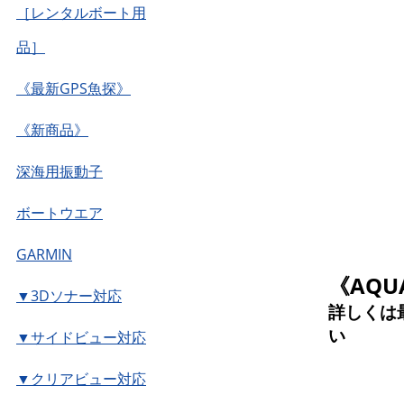
［レンタルボート用
品］
《最新GPS魚探》
《新商品》
深海用振動子
ボートウエア
GARMIN
《AQ
▼3Dソナー対応
詳しくは
い
▼サイドビュー対応
▼クリアビュー対応