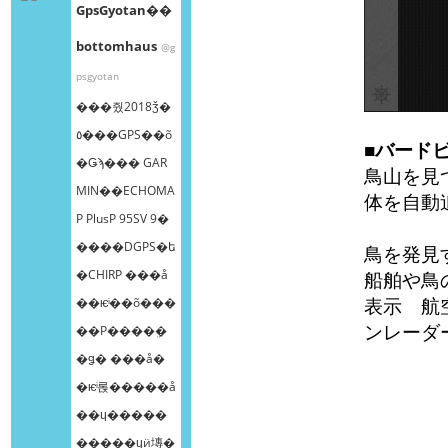
GpsGyotan��
bottomhaus
@g
psgyotan
���줬2018ǯ�
٥���GPS��õ
■バード
�Ǥϡ��� GAR
鳥山を見
MIN��ECHOMA
体を自動
P PlusP 95SV 9�
����DGPS�ե
鳥を発見
�CHIRP ���å
船舶や鳥
表示 航
��ѥͥ��õ���
ンレーダ
��Ρ����ܸ�
�ǥ� ���å�
�ѥͥ롡�����å
��ɥ�����
�����ɥӥ塼�