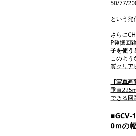
50/77/
という発
さらにCH
P発振回路
子を使うと
このよう
質クリア
【写真画
垂直225
できる回
■GCV
0ｍの