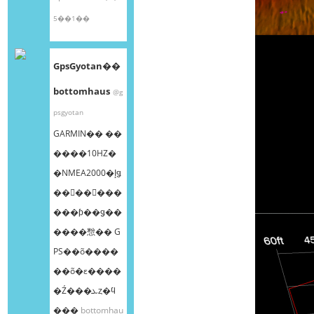
5��1��
GpsGyotan��
bottomhaus
@g
psgyotan
GARMIN�� ��
����10HZ�
�NMEA2000�إǥ
��󥰥��󥵡���
���ƥ��ǥ��
����㥹�� G
PS��õ����
��õ�ε����
�Ź���ܥȥ�ϥ
���
bottomhau