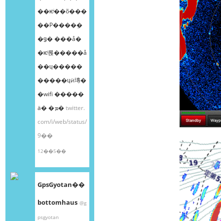
��ѥͥ��õ���
��Ρ����ܸ�
�ǥ� ���å�
�ѥͥ롡�����å
��ɥ�����
�����ɥӥ塼�
�wifi �����
ä� �ܡ�
twitter.
com/i/web/status/
9��
12��5��
GpsGyotan��
bottomhaus
@g
psgyotan