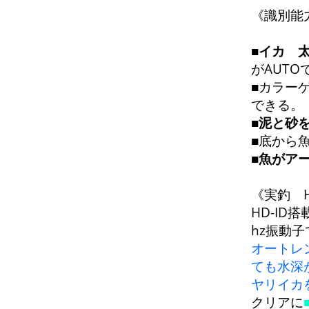
《識別能
■
イカ 
がAUTO
■カラー
できる。
■
泥と砂
■底から
■
魚がア
《実釣 H
HD-ID搭
hz振動
オートレ
ても水深
ヤリイカ
クリアに