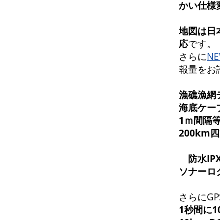
かい仕様
地
図は日
応
です。
さらに
NE
報量をお
漁礁漁網
海底ケー
1ｍ間隔
200k
防水IP
ソナーロ
さらにGP
1秒間に