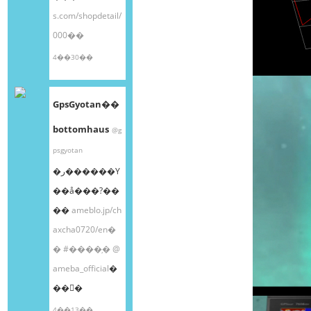
s.com/shopdetail/
000��
4��30��
GpsGyotan��
bottomhaus
@g
psgyotan
�ر������Υ
��å���?��
��
ameblo.jp/ch
axcha0720/en�
�
#����֥�
@
ameba_official
�
��󤫤�
4��13��