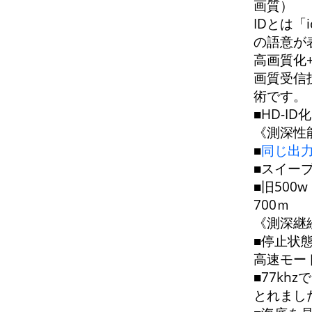
画質）
IDとは「i
の語意が
高画質化
画質受信
術です。
■HD-I
《測深性
■
同じ出力
■スイー
■旧500w
700ｍ
《測深継
■停止状
高速モー
■77kh
とれまし