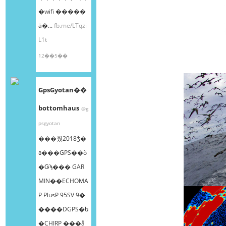
�wifi �����
ä�...
fb.me/LTqzi
L1t
12��5��
GpsGyotan��
bottomhaus
@g
psgyotan
���줬2018ǯ�
٥���GPS��õ
�Ǥϡ��� GAR
MIN��ECHOMA
P PlusP 95SV 9�
����DGPS�ե
�CHIRP ���å