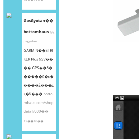
GpsGyotan��
bottomhaus
@g
psgyotan
GARMIN��STRI
KER Plus 9SV��
�� GPS��õ�
�����õ�ε�
����Ź���ܥ
ȥ�ϥ���
botto
mhaus.com/shop
detail/000��
12��10��