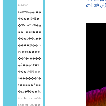
の比較が
psgyotan
GARMIN�� ��
����10HZ�
�NMEA2000�إǥ
��󥰥��󥵡���
���ƥ��ǥ��
����㥹�� G
PS��õ����
��õ�ε����
�Ź���ܥȥ�ϥ
���
#GPS��
õ
������õ�
ε�����Ź��
�ܥȥ�ϥ���
bo
ttomhaus.com/sh
opdetail/000��