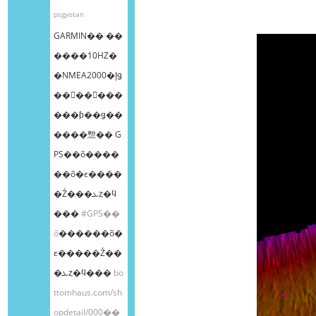
psgyotan
GARMIN�� ��
����10HZ�
�NMEA2000�إǥ
��󥰥��󥵡���
���ƥ��ǥ��
����㥹�� G
PS��õ����
��õ�ε����
�Ź���ܥȥ�ϥ
���
#GPS��
õ
������õ�
ε�����Ź��
�ܥȥ�ϥ���
bo
ttomhaus.com/sh
opdetail/000��