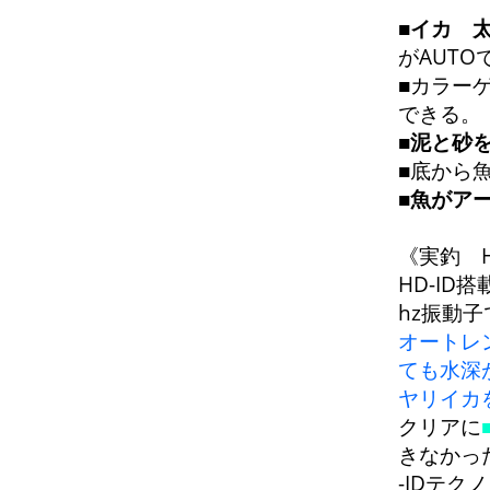
■
イカ 
がAUTO
■カラー
できる。
■
泥と砂
■底から
■
魚がア
《実釣 H
HD-ID搭
hz振動
オートレ
ても水深
ヤリイカ
クリアに
きなかっ
-IDテク