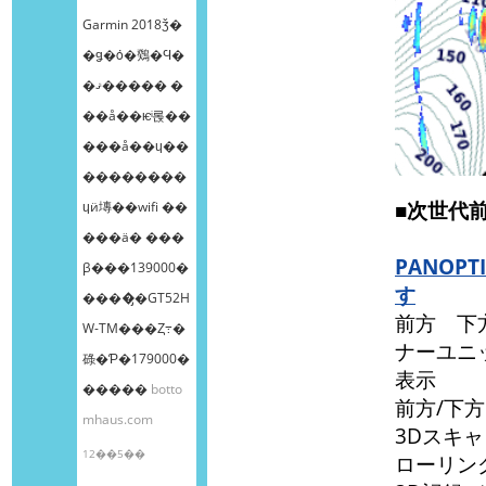
Garmin 2018ǯ�
�ǥ�ȯ�䳫�Ϥ�
�ޤ����� �
��å��ѥͥ롡��
���å��ɥ��
��������
■次世代
ɥӥ塼��wifi ��
���ä� ���
PANO
β���139000�
す
����̡�GT52H
前方 下
W-TM���Ȥ߹�
ナーユニ
碌�Ƥ�179000�
表示
�����
botto
前方/下
mhaus.com
3Dスキ
12��5��
ローリン