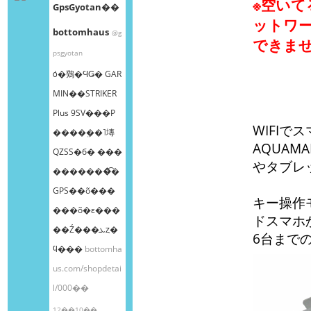
※空いて
GpsGyotan��
ットワ
bottomhaus
@g
できま
psgyotan
ȯ�䳫�ϤǤ� GAR
MIN��STRIKER
Plus 9SV���Ρ
WIFI
����ܸ��˥塼
AQUAMA
QZSS�б� ���
やタブレ
�������͡�
GPS��õ���
キー操作モ
���õ�ε���
ドスマホ
��Ź���ܥȥ�
6台まで
ϥ���
bottomha
us.com/shopdetai
l/000��
12��10��