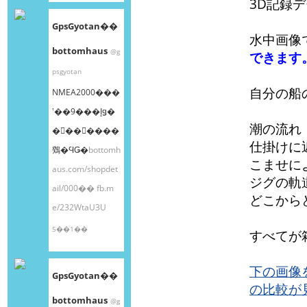
3D記録
GpsGyotan��
水中画像
bottomhaus
@g
できます
psgyotan
自分の船
NMEA2000���
ʽ��9���إǥ�
潮の流れ
�󥰥��󥵡����
仕掛けに
䳫�ϤǤ�
bottomh
こませに
aus.com/shopdet
ジグの軌
ail/000��
fb.m
どこから
e/232WtaU3U
5��1��
すべてが
下の画像
GpsGyotan��
の比較が
bottomhaus
@g