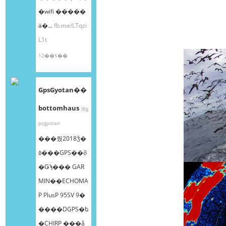
�wifi �����
ä�...
fb.me/LTqzi
L1t
12��5��
GpsGyotan��
bottomhaus
@g
psgyotan
���줬2018ǯ�
٥���GPS��õ
�Ǥϡ��� GAR
MIN��ECHOMA
P PlusP 95SV 9�
����DGPS�ե
�CHIRP ���å