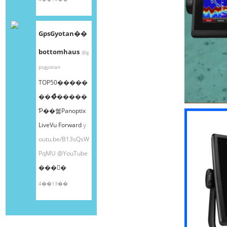
GpsGyotan��
bottomhaus
@g
psgyotan
TOP50�����
���ͤ�����
Ƥ��줿Panoptix
LiveVu Forward
y
outu.be/B13sQsW
PqMU
@YouTube
���󤫤�
4��13��