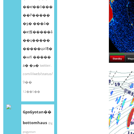
��ѥͥ��õ���
��Ρ����ܸ�
�ǥ� ���å�
�ѥͥ롡�����å
��ɥ�����
�����ɥӥ塼�
�wifi �����
ä� �ܡ�
twitter.
com/i/web/status/
9��
12��5��
GpsGyotan��
bottomhaus
@g
psgyotan