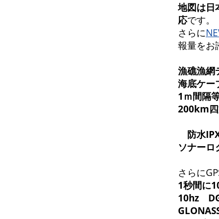
地
図は日
応
です。
さらに
NE
報量をお
漁礁漁網
海底ケー
1ｍ間隔
200k
防水IP
ソナーロ
さらにGP
1秒間に
10hz 
GLONAS