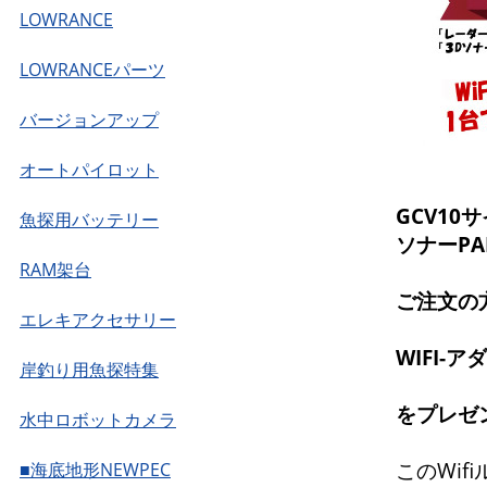
LOWRANCE
LOWRANCEパーツ
バージョンアップ
オートパイロット
GCV1
魚探用バッテリー
ソナーPAN
RAM架台
ご注文の
エレキアクセサリー
WIFI-ア
岸釣り用魚探特集
をプレゼ
水中ロボットカメラ
このWif
■海底地形NEWPEC