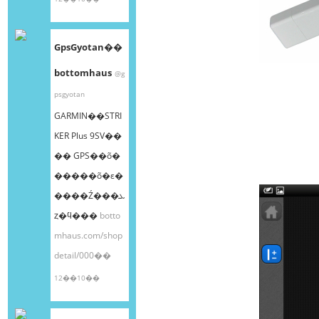
GpsGyotan��
bottomhaus
@g
psgyotan
GARMIN��STRI
KER Plus 9SV��
�� GPS��õ�
�����õ�ε�
����Ź���ܥ
ȥ�ϥ���
botto
mhaus.com/shop
detail/000��
12��10��