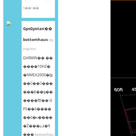
5��1��
GpsGyotan��
bottomhaus
@g
psgyotan
GARMIN�� ��
����10HZ�
�NMEA2000�إǥ
��󥰥��󥵡���
���ƥ��ǥ��
����㥹�� G
PS��õ����
��õ�ε����
�Ź���ܥȥ�ϥ
���
bottomhau