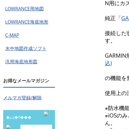
N用にカ
LOWRANCE用地図
純正「
G
LOWRANCE海底地形
接続した
C-MAP
す。
水中地図作成ソフト
GARMI
汎用海底地形図
込)
の機能を
お得なメールマガジン
使用上の
メルマガ登録/解除
※防水機
※iOSの
�ܥȥ�ϥ���
ん。