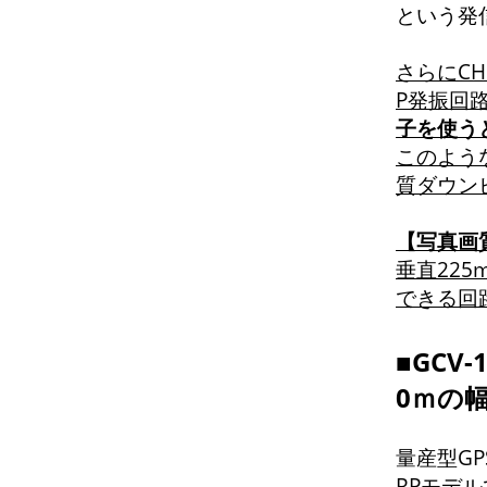
という発
さらにCH
P発振回路
子を使うと
このよう
質ダウン
【写真画
垂直225
できる回
■GCV
0ｍの
量産型G
RPモデ