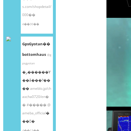
s.com/shopdetail/
000��
4��30��
GpsGyotan��
bottomhaus
@g
psgyotan
�ر������Υ
��å���?��
��
ameblo.jp/ch
axcha0720/en�
�
#����֥�
@
ameba_official
�
��󤫤�
4��13��