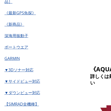
品］
《最新GPS魚探》
《新商品》
深海用振動子
ボートウエア
GARMIN
《AQ
▼3Dソナー対応
詳しくは
▼サイドビュー対応
い
▼ダウンビュー対応
【SIMRAD全機種】