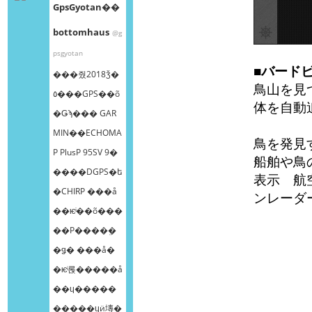
GpsGyotan��
bottomhaus
@g
psgyotan
■バード
���줬2018ǯ�
鳥山を見
٥���GPS��õ
体を自動
�Ǥϡ��� GAR
MIN��ECHOMA
鳥を発見
P PlusP 95SV 9�
船舶や鳥
����DGPS�ե
表示 航
�CHIRP ���å
ンレーダ
��ѥͥ��õ���
��Ρ����ܸ�
�ǥ� ���å�
�ѥͥ롡�����å
��ɥ�����
�����ɥӥ塼�