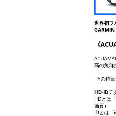
世界初フル
GARMI
《AC
ACUAM
高の魚群
その特筆
HD-I
HDとは「H
画質）
IDとは「i