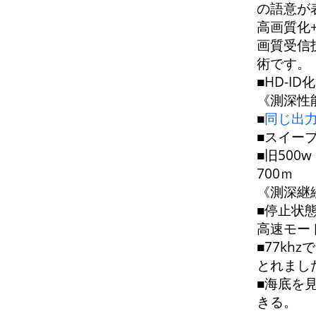
の語意が
高画質化
画質受信
術です。
■HD-I
《測深性
■
同じ出力
■スイー
■旧500w
700ｍ
《測深継
■停止状
高速モー
■77kh
とれまし
■海底を
きる。