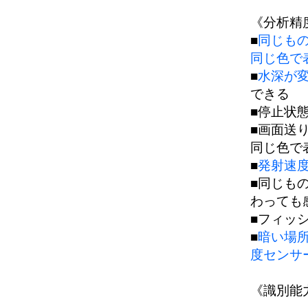
《分析精
■
同じも
同じ色で
■
水深が変
できる
■停止状
■画面送
同じ色で
■
発射速
■同じも
わっても
■フィッ
■
暗い場
度センサ
《識別能