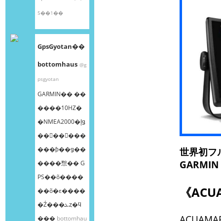
5��1��
GpsGyotan��
bottomhaus
@g
psgyotan
GARMIN�� ��
����10HZ�
�NMEA2000�إǥ
��󥰥��󥵡���
���ƥ��ǥ��
世界初フル
GARMI
����㥹�� G
PS��õ����
《AC
��õ�ε����
�Ź���ܥȥ�ϥ
ACUAM
���
bottomhau