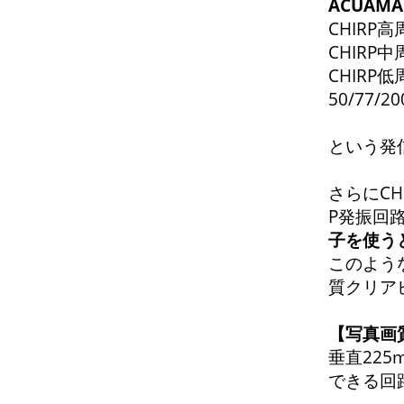
ACUAM
CHIRP高
CHIRP中
CHIRP低
50/77/
という発
さらにCH
P発振回路
子を使うと
このよう
質クリア
【写真画
垂直225
できる回