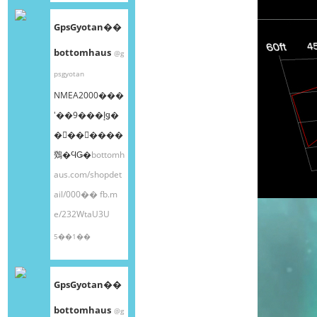
GpsGyotan��
bottomhaus
@g
psgyotan
NMEA2000���
ʽ��9���إǥ�
�󥰥��󥵡����
䳫�ϤǤ�
bottomh
aus.com/shopdet
ail/000��
fb.m
e/232WtaU3U
5��1��
GpsGyotan��
bottomhaus
@g