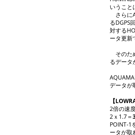
いうこと
さらにA
るDGP
対するHO
ータ更新
そのため
るデータ
AQUAM
データが
【LOW
2倍の速度
2ｘ1.7＝
POINT
ータが取