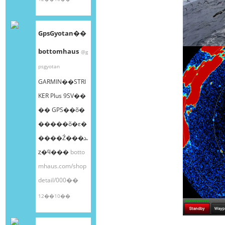
GpsGyotan��
bottomhaus
@g
psgyotan
GARMIN��STRI
KER Plus 9SV��
�� GPS��õ�
�����õ�ε�
����Ź���ܥ
ȥ�ϥ���
botto
mhaus.com/shop
detail/000��
12��10��