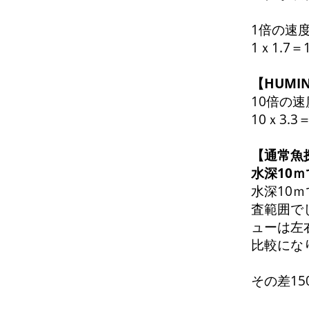
1倍の速度
1ｘ1.7
【HUMI
10倍の速
10ｘ3.3
【
通常魚
水深10
水深10ｍ
査範囲で
ューは左
比較にな
その差15