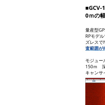
■GCV
0ｍの
量産型G
RPモデ
ズレスで
査範囲が
モジュール
150ｍ
キャンサ