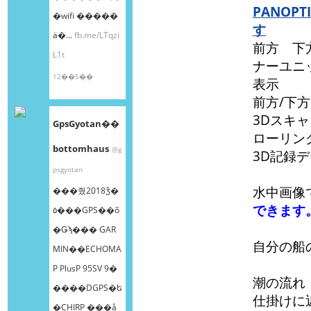
PANO
�wifi �����
す
ä�...
fb.me/LTqzi
前方 下
L1t
ナーユニ
12��5��
表示
前方/下
3Dスキ
GpsGyotan��
ローリン
bottomhaus
@g
3D記録
psgyotan
水中画像
���줬2018ǯ�
できます
٥���GPS��õ
�Ǥϡ��� GAR
自分の船
MIN��ECHOMA
P PlusP 95SV 9�
潮の流れ
����DGPS�ե
仕掛けに
�CHIRP ���å