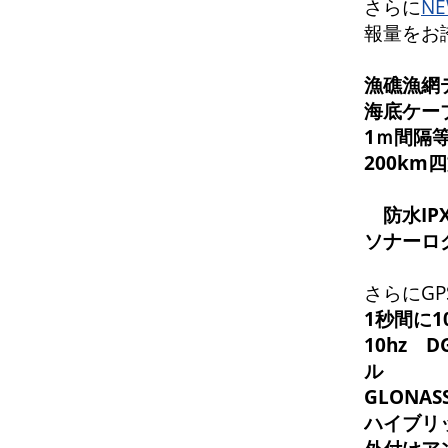
さらに
NE
報量をお
漁礁漁網
海底ケー
1ｍ間隔
200k
防水IP
ソナーロ
さらにGP
1秒間に
10hz 
ル
GLONAS
ハイブリ