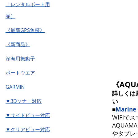
［レンタルボート用
品］
《最新GPS魚探》
《新商品》
深海用振動子
ボートウエア
《AQ
GARMIN
詳しくは
い
▼3Dソナー対応
■
Marine 
▼サイドビュー対応
WIFI
AQUAMA
▼クリアビュー対応
やタブレ