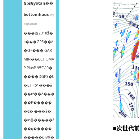
GpsGyotan��
bottomhaus
@g
psgyotan
���줬2018ǯ�
٥���GPS��õ
�Ǥϡ��� GAR
MIN��ECHOMA
P PlusP 95SV 9�
����DGPS�ե
�CHIRP ���å
��ѥͥ��õ���
��Ρ����ܸ�
�ǥ� ���å�
�ѥͥ롡�����å
■次世代
��ɥ�����
�����ɥӥ塼�