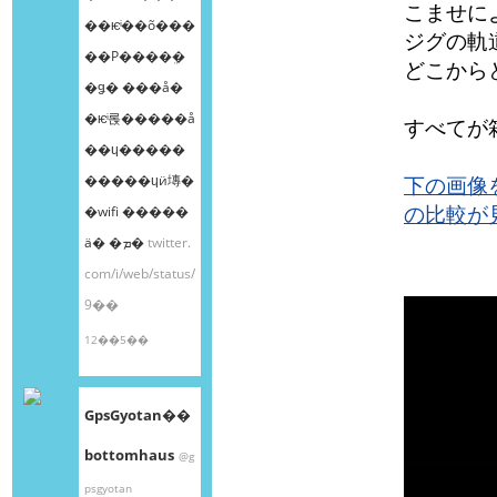
こませに
��ѥͥ��õ���
ジグの軌
��Ρ����ܸ�
どこから
�ǥ� ���å�
�ѥͥ롡�����å
すべてが
��ɥ�����
�����ɥӥ塼�
下の画像
の比較が
�wifi �����
ä� �ܡ�
twitter.
com/i/web/status/
9��
12��5��
GpsGyotan��
bottomhaus
@g
psgyotan