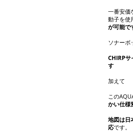
一番安価な
動子を使用
が可能で
ソナーボッ
CHIRP
す
加えて
このAQU
かい仕様
地
図は日
応
です。