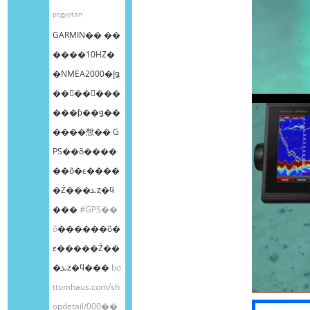
psgyotan
GARMIN�� ��
����10HZ�
�NMEA2000�إǥ
��󥰥��󥵡���
���ƥ��ǥ��
����㥹�� G
PS��õ����
��õ�ε����
�Ź���ܥȥ�ϥ
���
#GPS��
õ
������õ�
ε�����Ź��
�ܥȥ�ϥ���
bo
ttomhaus.com/sh
opdetail/000��