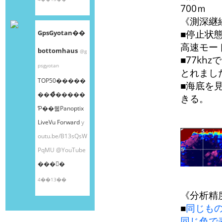
700ｍ
《測深継
■停止状
GpsGyotan��
高速モー
bottomhaus
@g
■77kh
psgyotan
とれまし
TOP50�����
■海底を
���ͤ�����
きる。
Ƥ��줿Panoptix
LiveVu Forward
y
outu.be/B13sQsW
PqMU
@YouTube
���󤫤�
4��13��
《分析精
■
同じも
同じ色で