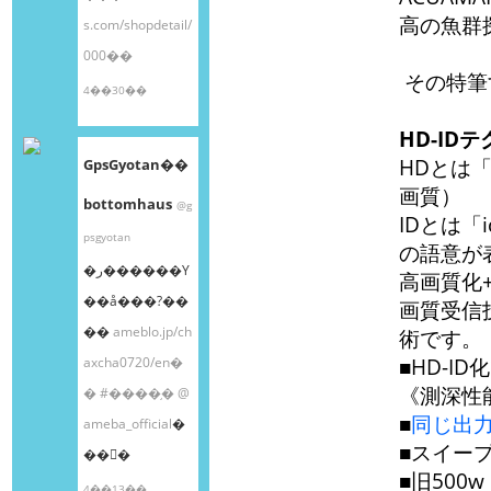
高の魚群
s.com/shopdetail/
000��
その特筆
4��30��
HD-I
HDとは「H
GpsGyotan��
画質）
bottomhaus
@g
IDとは「i
psgyotan
の語意が
�ر������Υ
高画質化
��å���?��
画質受信
��
ameblo.jp/ch
術です。
axcha0720/en�
■HD-I
《測深性
�
#����֥�
@
■
同じ出力
ameba_official
�
■スイー
��󤫤�
■旧500w
4��13��