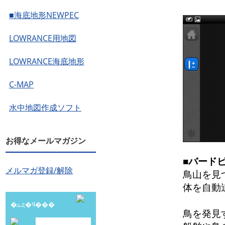
■海底地形NEWPEC
LOWRANCE用地図
LOWRANCE海底地形
C-MAP
水中地図作成ソフト
お得なメールマガジン
■バード
メルマガ登録/解除
鳥山を見
体を自動
�ܥȥ�ϥ���
鳥を発見