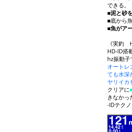
できる。
■
泥と砂
■底から
■
魚がア
《実釣 H
HD-ID搭
hz振動
オートレ
ても水深
ヤリイカ
クリアに
きなかっ
-IDテク