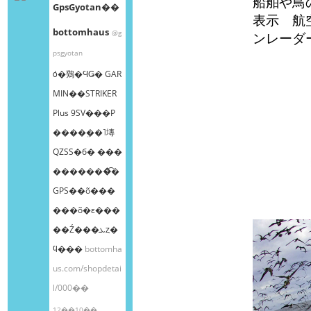
船舶や鳥
GpsGyotan��
表示 航
bottomhaus
@g
ンレーダ
psgyotan
ȯ�䳫�ϤǤ� GAR
MIN��STRIKER
Plus 9SV���Ρ
����ܸ��˥塼
QZSS�б� ���
�������͡�
GPS��õ���
���õ�ε���
��Ź���ܥȥ�
ϥ���
bottomha
us.com/shopdetai
l/000��
12��10��