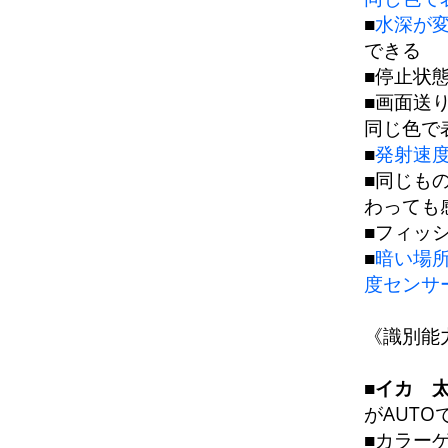
■
水深が変
できる
■停止状
■画面送
同じ色で
■
発射速
■同じも
わっても
■フィッ
■
暗い場
度センサ
《識別能
■
イカ 
がAUTO
■カラー