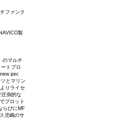
チファンク
AVICO製
ce）のマルチ
ャートプロ
w pec
ーツとマリン
よりライセ
で圧倒的な
cでプロット
タならびにMF
ビス児嶋のサ