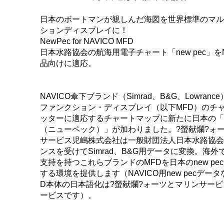
日本のボートマンが親しんだ海図を世界標準のマル
ションディスプレイに！
NewPec for NAVICO MFD
日本水路協会の航海用電子チャート「new pec」をN
品向けに適応。
NAVICO傘下ブランド（Simrad、B&G、Lowran
ファンクション・ディスプレイ（以下MFD）のチ
ッターに適応するチャートマップに新たに日本の「ne
（ニューペック）」が加わりました。?螢献爛?ォ
サービス児嶋株式会社は一般財団法人日本水路協会
ンスを受けてSimrad、B&G用データに変換。海外
支持を持つこれらブランドのMFDを日本のnew pe
する環境を提供します（NAVICO用new pecデー
D本体の日本語化は?螢献爛?ォーツとマリンサー
ービスです）。