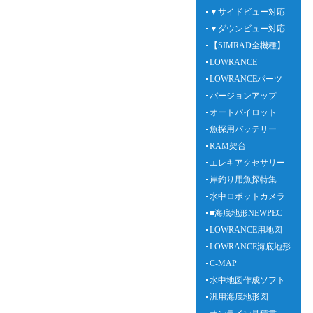
▼サイドビュー対応
▼ダウンビュー対応
【SIMRAD全機種】
LOWRANCE
LOWRANCEパーツ
バージョンアップ
オートパイロット
魚探用バッテリー
RAM架台
エレキアクセサリー
岸釣り用魚探特集
水中ロボットカメラ
■海底地形NEWPEC
LOWRANCE用地図
LOWRANCE海底地形
C-MAP
水中地図作成ソフト
汎用海底地形図