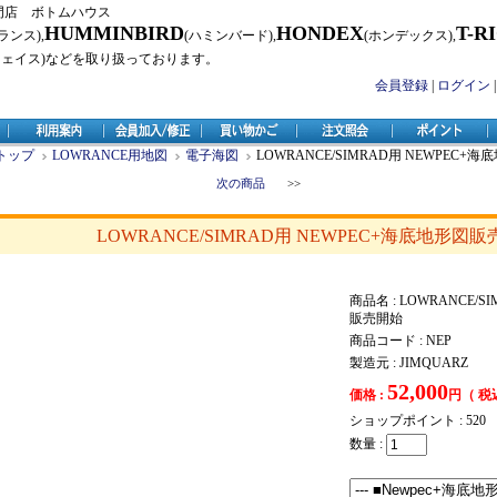
門店 ボトムハウス
HUMMINBIRD
HONDEX
T-R
ランス),
(ハミンバード),
(ホンデックス),
フェイス)などを取り扱っております。
会員登録
|
ログイン
トップ
LOWRANCE用地図
電子海図
LOWRANCE/SIMRAD用 NEWPEC+
次の商品
>>
LOWRANCE/SIMRAD用 NEWPEC+海底地形図
商品名 : LOWRANCE/
販売開始
商品コード : NEP
製造元 : JIMQUARZ
52,000
価格 :
円（ 税
ショップポイント :
520
数量 :