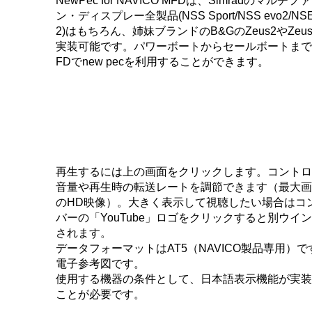
NewPec for NAVICO MFDは、Simradのマルチ
ン・ディスプレー全製品(NSS Sport/NSS evo2/NSE/
2)はもちろん、姉妹ブランドのB&GのZeus2やZeus 
実装可能です。パワーボートからセールボートまで
FDでnew pecを利用することができます。
再生するには上の画面をクリックします。コントロ
音量や再生時の転送レートを調節できます（最大画質
のHD映像）。大きく表示して視聴したい場合はコ
バーの「YouTube」ロゴをクリックすると別ウイ
されます。
データフォーマットはAT5（NAVICO製品専用）
電子参考図です。
使用する機器の条件として、日本語表示機能が実装
ことが必要です。