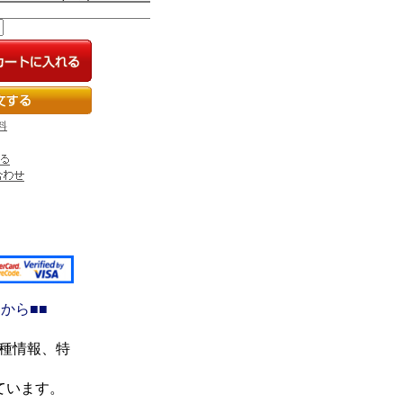
料
から■■
機種情報、特
ています。