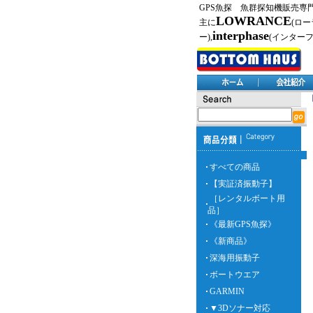
GPS魚探 魚群探知機販売専
LOWRANCE
主に
(ロー
interphase
ー),
(インター
すべての商品
【実証済振動子】
［レンタルボート用
品］
《最新GPS魚探》
《新商品》
深海用振動子
ボートウエア
GARMIN
▼3Dソナー対応