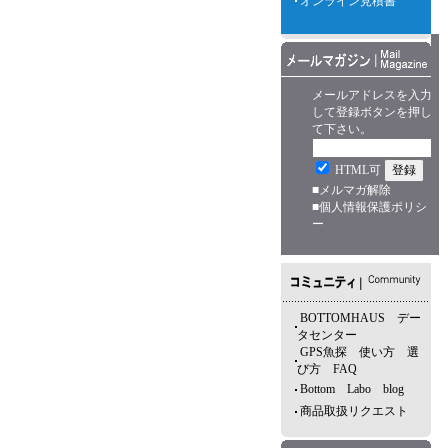
オンライン見積書
メールアドレスを入力
して登録ボタンを押し
て下さい。
HTML可
■
メルマガ解除
■
個人情報保護ポリシ
ー
BOTTOMHAUS デー
タセンター
GPS魚探 使い方 選
び方 FAQ
Bottom Labo blog
商品取扱リクエスト