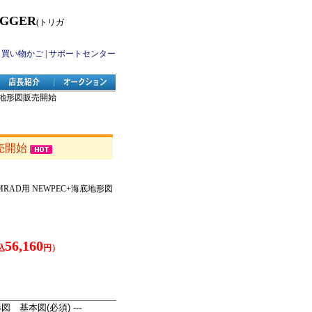
IGGER
(トリガ
|
買い物かご
|
サポートセンター
海底地形図販売開始
販売開始
SIMRAD用 NEWPEC+海底地形図
56,160
込
円）