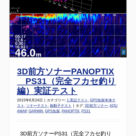
3D前方ソナーPANOPTIX
PS31（完全フカセ釣り
編）実証テスト
2015年6月24日
|
カテゴリー:
1.実証テスト
,
GPS魚探本体テ
スト
,
ソナーテスト
,
振動子テスト
|
タグ:
3D前方ソナー
,
AQU
AMAP
,
GARMIN
,
GPS魚探
,
PANOPTIX
,
PS31
3D前方ソナーPS31（完全フカセ釣り