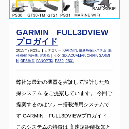
GARMIN FULL3DVIEW
プロガイド
2015年7月23日
|
カテゴリー:
GARMIN
,
最新魚探システム
,
船
外機/船内外機
,
遊漁船
|
タグ:
3D
,
AQUAMAP
,
CHIRP
,
GARMI
N
,
GPS魚探
,
PANOPTIX
,
PS30
,
PS31
弊社は最新の機器を実証して設計した魚
探システム をご提案しています。 今回ご
提案するのはソナー搭載海用システムで
す GARMIN FULL3DVIEWプロガイド
このシステムの特徴は 高速遠距離探知と