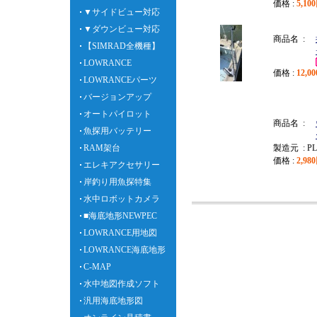
価格 :
5,1
▼サイドビュー対応
▼ダウンビュー対応
商品名 :
【SIMRAD全機種】
LOWRANCE
価格 :
12,
LOWRANCEパーツ
バージョンアップ
オートパイロット
商品名 :
魚探用バッテリー
RAM架台
製造元 : P
価格 :
2,9
エレキアクセサリー
岸釣り用魚探特集
水中ロボットカメラ
■海底地形NEWPEC
LOWRANCE用地図
LOWRANCE海底地形
C-MAP
水中地図作成ソフト
汎用海底地形図