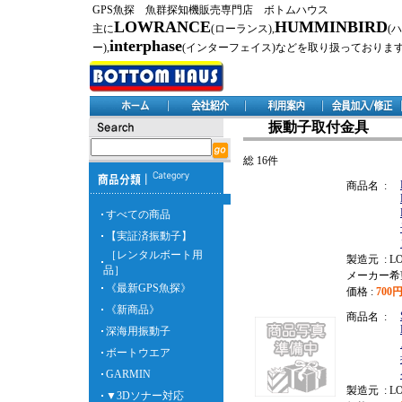
GPS魚探 魚群探知機販売専門店 ボトムハウス
LOWRANCE
HUMMINBIRD
主に
(ローランス),
(
interphase
ー),
(インターフェイス)などを取り扱っておりま
振動子取付金具
総 16件
商品名 :
すべての商品
【実証済振動子】
［レンタルボート用
製造元 : L
品］
メーカー希
《最新GPS魚探》
価格 :
700
《新商品》
商品名 :
深海用振動子
ボートウエア
GARMIN
製造元 : L
▼3Dソナー対応