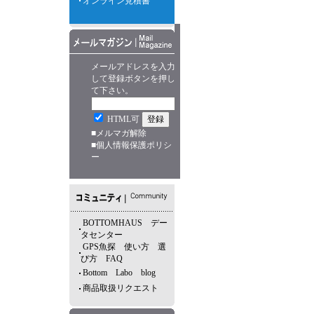
オンライン見積書
メールアドレスを入力
して登録ボタンを押し
て下さい。
HTML可
■
メルマガ解除
■
個人情報保護ポリシ
ー
BOTTOMHAUS デー
タセンター
GPS魚探 使い方 選
び方 FAQ
Bottom Labo blog
商品取扱リクエスト