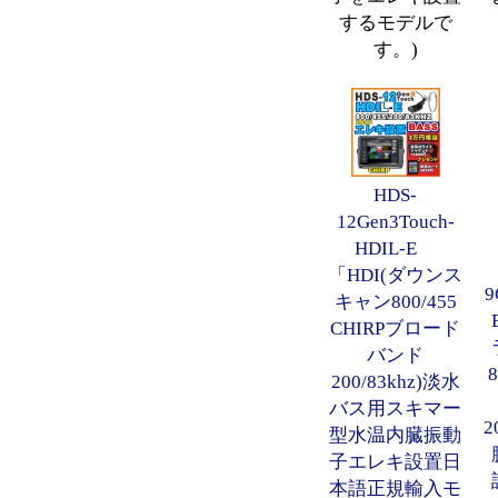
するモデルで
す。)
HDS-
12Gen3Touch-
HDIL-E
「HDI(ダウンス
9
キャン800/455
CHIRPブロード
バンド
200/83khz)淡水
バス用スキマー
2
型水温内臓振動
子エレキ設置日
本語正規輸入モ