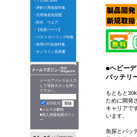
プロ用CHIRP
岸釣り用魚探特集
汎用海底地形図
防水 ウエア
【魚探パーツ】
バス/トローリング特集
海用GPS魚探特集
オンライン見積書
■ヘビー
バッテリー
メールアドレスを入力
して登録ボタンを押し
て下さい。
もともと30
ために開発
HTML可
キャリアで
■
メルマガ解除
■
個人情報保護ポリシ
います。
ー
魚探とバッ