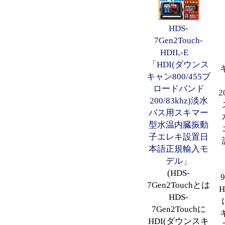
HDS-
7Gen2Touch-
HDIL-E
「HDI(ダウンス
キャン800/455ブ
ロードバンド
2
200/83khz)淡水
バス用スキマー
型水温内臓振動
子エレキ設置日
本語正規輸入モ
デル」
(HDS-
7Gen2Touchとは
H
HDS-
7Gen2Touchに
HDI(ダウンスキ