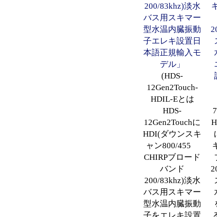
200/83khz)淡水
キ
バス用スキマー
型水温内臓振動
2
子エレキ設置日
本語正規輸入モ
デル」
(HDS-
12Gen2Touch-
HDIL-Eとは
HDS-
12Gen2Touchに
H
HDI(ダウンスキ
ャン800/455
CHIRPブロード
バンド
2
200/83khz)淡水
バス用スキマー
型水温内臓振動
子をエレキ設置