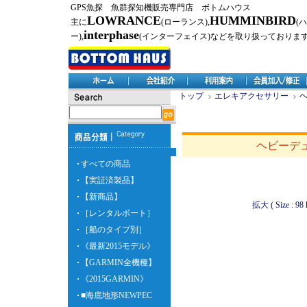
GPS魚探 魚群探知機販売専門店 ボトムハウス
LOWRANCE
HUMMINBIRD
主に
(ローランス),
(
interphase
ー),
(インターフェイス)などを取り扱っておりま
トップ
エレキアクセサリー
ヘ
ヘビーデュ
すべての商品
【実証済製品】
【新商品】
拡大 ( Size : 98 
［レンタルボート］
［船のタイプ別］
《最新2015モデル》
【GARMIN全機種】
《2015GARMIN》
■海底地形NEWPEC