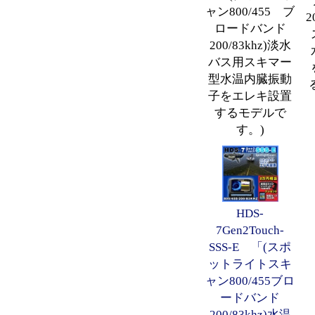
ャン800/455 ブ
2
ロードバンド
200/83khz)淡水
バス用スキマー
型水温内臓振動
子をエレキ設置
するモデルで
す。)
HDS-
7Gen2Touch-
SSS-E 「(スポ
ットライトスキ
ャン800/455ブロ
ードバンド
200/83khz)水温