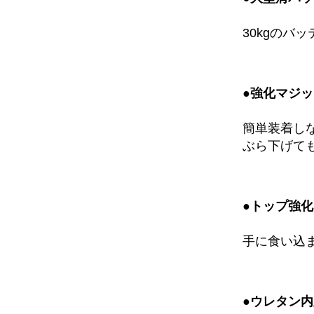
30kgのバ
●強化マジ
簡単装着し
ぶら下げて
●トップ強
手に食い込
●ウレタン