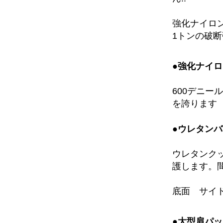
強化ナイロン
1トンの破
●強化ナイ
600デニ
を誇ります
●ウレタン
ウレタンク
護します。
底面 サイ
●大型肩パッ