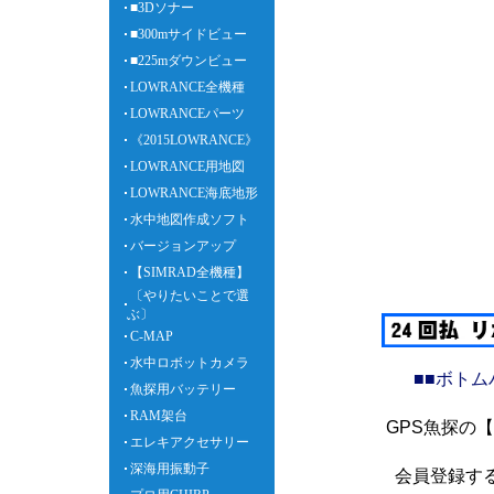
■3Dソナー
■300mサイドビュー
■225mダウンビュー
LOWRANCE全機種
LOWRANCEパーツ
《2015LOWRANCE》
LOWRANCE用地図
LOWRANCE海底地形
水中地図作成ソフト
バージョンアップ
【SIMRAD全機種】
〔やりたいことで選
ぶ〕
C-MAP
水中ロボットカメラ
■■ボト
魚探用バッテリー
RAM架台
GPS魚探の
エレキアクセサリー
深海用振動子
会員登録す