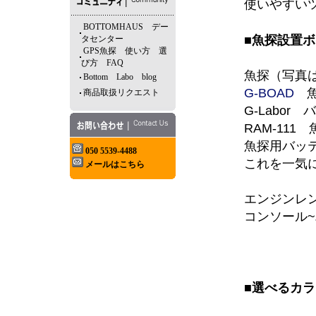
使いやすい
BOTTOMHAUS デー
■魚探設置ボ
タセンター
GPS魚探 使い方 選
び方 FAQ
魚探（写真はH
Bottom Labo blog
G-BOAD
魚
商品取扱リクエスト
G-Labor
RAM-11
魚探用バッテ
050 5539-4488
これを一気
メールはこちら
エンジンレ
コンソール
■選べるカラ