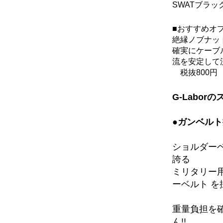
SWATブラッ
■おすすめオ
絶縁ノブナッ
確実にケーブ
流を安定して
税抜800円
G-Labor
●ガンベル
ショルダー
誇る
ミリタリー
ーベルト を
重量負担を
ん!!