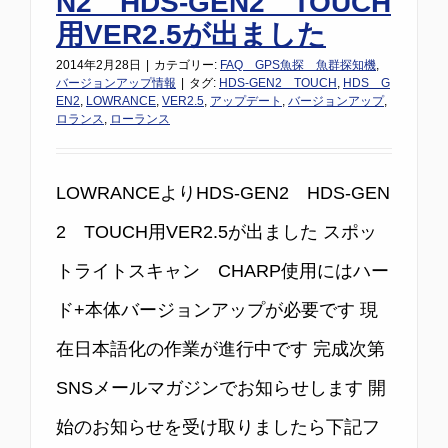
N2 HDS-GEN2 TOUCH
用VER2.5が出ました
2014年2月28日
|
カテゴリー:
FAQ GPS魚探 魚群探知機
,
バージョンアップ情報
|
タグ:
HDS-GEN2 TOUCH
,
HDS G
EN2
,
LOWRANCE
,
VER2.5
,
アップデート
,
バージョンアップ
,
ロランス
,
ローランス
LOWRANCEよりHDS-GEN2 HDS-GEN
2 TOUCH用VER2.5が出ました スポッ
トライトスキャン CHARP使用にはハー
ド+本体バージョンアップが必要です 現
在日本語化の作業が進行中です 完成次第
SNSメールマガジンでお知らせします 開
始のお知らせを受け取りましたら下記フ