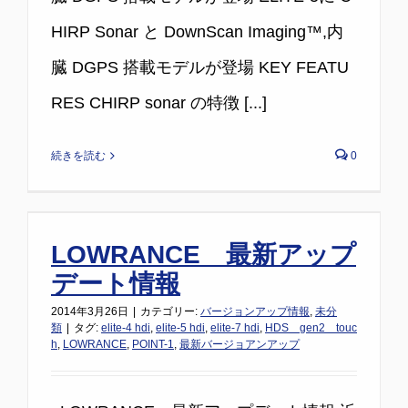
HIRP Sonar と DownScan Imaging™,内
臓 DGPS 搭載モデルが登場 KEY FEATU
RES CHIRP sonar の特徴 [...]
続きを読む
0
LOWRANCE 最新アップ
デート情報
2014年3月26日
|
カテゴリー:
バージョンアップ情報
,
未分
類
|
タグ:
elite-4 hdi
,
elite-5 hdi
,
elite-7 hdi
,
HDS gen2 touc
h
,
LOWRANCE
,
POINT-1
,
最新バージョアンアップ