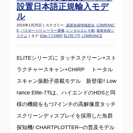
設置日本語正規輸入モデ
ル
2016年1月25日
|
カテゴリー:
.最新魚探情報総合
,
LOWRANC
E
,
バスボート/トレーラー運搬
,
レンタルエレキ船
,
最新魚探シ
ステム
|
タグ:
Elite-7 CHIRP
,
ELITE-7TI
,
LOWRANCE
ELITEシリーズに タッチスクリーン+スト
ラクチャースキャン+CHIRP トータル
スキャン振動子搭載モデル 新登場!! Low
rance Elite-7Tiは、ハイエンドのHDSと同
様の機能をもつ7インチの高解像度タッチ
スクリーンディスプレイを採用した魚群
探知機/ CHARTPLOTTER─の普及モデル