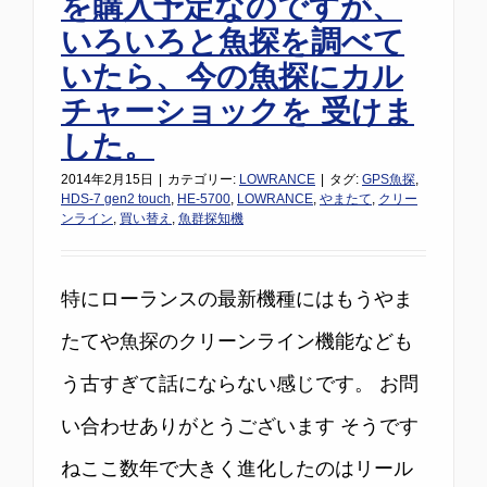
を購入予定なのですが、
いろいろと魚探を調べて
いたら、今の魚探にカル
チャーショックを 受けま
した。
2014年2月15日
|
カテゴリー:
LOWRANCE
|
タグ:
GPS魚探
,
HDS-7 gen2 touch
,
HE-5700
,
LOWRANCE
,
やまたて
,
クリー
ンライン
,
買い替え
,
魚群探知機
特にローランスの最新機種にはもうやま
たてや魚探のクリーンライン機能なども
う古すぎて話にならない感じです。 お問
い合わせありがとうございます そうです
ねここ数年で大きく進化したのはリール