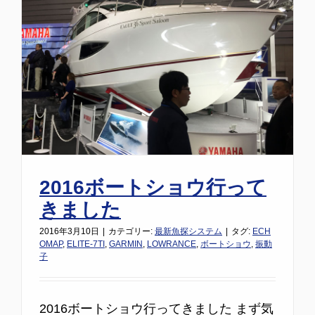
2016ボートショウ行って
きました
2016年3月10日
|
カテゴリー:
最新魚探システム
|
タグ:
ECH
OMAP
,
ELITE-7TI
,
GARMIN
,
LOWRANCE
,
ボートショウ
,
振動
子
2016ボートショウ行ってきました まず気