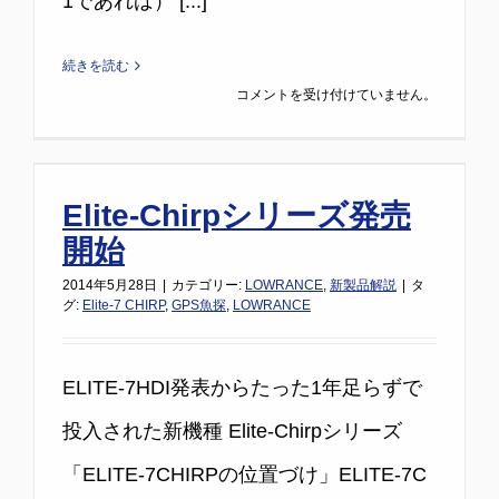
1であれば） [...]
続きを読む
H
コメントを受け付けていません。
D
S
-
Elite-Chirpシリーズ発売
1
0
開始
で
2014年5月28日
|
カテゴリー:
LOWRANCE
,
新製品解説
|
タ
S
グ:
Elite-7 CHIRP
,
GPS魚探
,
LOWRANCE
O
N
A
ELITE-7HDI発表からたった1年足らずで
R
投入された新機種 Elite-Chirpシリーズ
H
U
「ELITE-7CHIRPの位置づけ」ELITE-7C