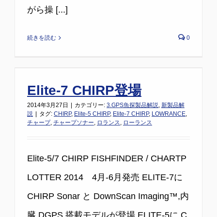
がら操 [...]
続きを読む
0
Elite-7 CHIRP登場
2014年3月27日
|
カテゴリー:
3.GPS魚探製品解説
,
新製品解
説
|
タグ:
CHIRP
,
Elite-5 CHIRP
,
Elite-7 CHIRP
,
LOWRANCE
,
チャープ
,
チャープソナー
,
ロランス
,
ローランス
Elite-5/7 CHIRP FISHFINDER / CHARTP
LOTTER 2014 4月-6月発売 ELITE-7に
CHIRP Sonar と DownScan Imaging™,内
臓 DGPS 搭載モデルが登場 ELITE-5に C