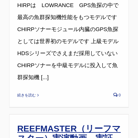
B
HIRPは LOWRANCE GPS魚探の中で
と
レ
最高の魚群探知機性能をもつモデルです
ー
CHIRPソナーモジュール内臓のGPS魚探
ダ
ー
としては世界初のモデルです 上級モデル
を
HDSシリーズでさえまだ採用していない
追
加
CHIRPソナーを中級モデルに投入して魚
で
群探知機 [...]
ア
ッ
続きを読む
0
プ
グ
レ
ー
REEFMASTER（リーフマ
ド
し