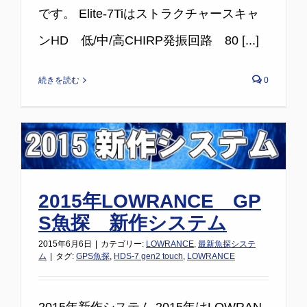
です。 Elite-7Tiはストラクチャースキャ
ンHD 低/中/高CHIRP発振回路 80 [...]
続きを読む
0
2015年LOWRANCE GP
S魚探 新作システム
2015年6月6日
|
カテゴリー:
LOWRANCE
,
最新魚探システ
ム
|
タグ:
GPS魚探
,
HDS-7 gen2 touch
,
LOWRANCE
2015年新作システム 2015年はLOWRAN