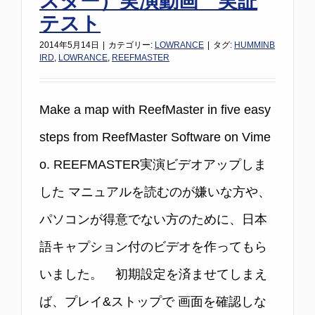
スター）実演動画 実証
た
テスト
い
2014年5月14日
|
カテゴリー:
LOWRANCE
|
タグ:
HUMMINB
の
IRD
,
LOWRANCE
,
REEFMASTER
で
す
が
Make a map with ReefMaster in five easy
は
steps from ReefMaster Software on Vime
o. REEFMASTER実演ビデオアップしま
した マニュアルを読むのが嫌いな方や、
パソコンが得意でない方のために、日本
語キャプション付のビデオを作ってもら
いました。 初期設定を済ませてしまえ
ば、プレイ&ストップで 画面を確認しな