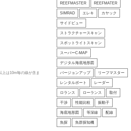
REEFMASTER
REEFMATER
SIMRAD
エレキ
カヤック
サイドビュー
ストラクチャースキャン
スポットライトスキャン
スーパーC-MAP
デジタル海底地形図
m以上は10m毎の線が含ま
バージョンアップ
リーフマスター
レンタルボート
レーダー
ロランス
ローランス
取付
干渉
性能比較
振動子
海底地形図
等深線
配線
魚探
魚群探知機