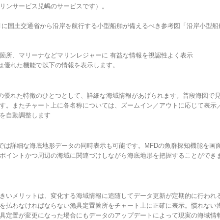
リンサービス児嶋のサービスです）。
2年7月に国土交通省から沿岸を航行する小型船舶が備えるべき参考図「沿岸小型
箇所、マリーナなどマリンレジャーに 有益な情報を視認性よく表示
CO MFDは優れた機能で以下の情報を表示します。
ICO MFDの優れた特徴のひとつとして、詳細な海域情報があげられます。普段海図
す。またチャート上に各名称については、ズームイン／アウトに応じて表示
を自動調整します
ICO MFDでは詳細な海底地形データの同時表示も可能です。MFDの魚群探知機能
ポイントかつ周辺の海域に関連づけしながら海底地形を把握することができ
きいメリットは、変化する海域情報に追随してデータ更新が定期的に行われ
を払わなければならない漁具定置箇所をチャート上に正確に表示。慣れない
具定置が変更になった場合にもデータのアップデートによって現実の海域情