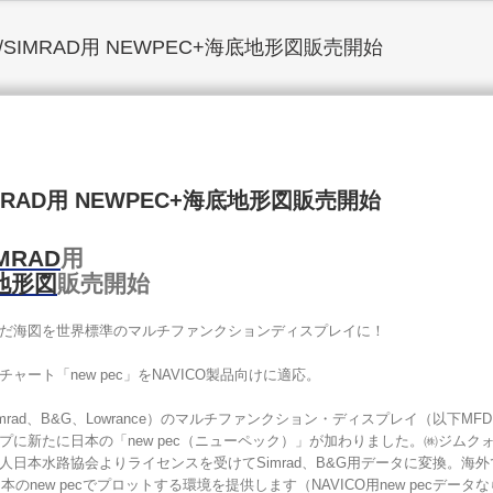
E/SIMRAD用 NEWPEC+海底地形図販売開始
IMRAD用 NEWPEC+海底地形図販売開始
MRAD
用
地形図
販売開始
だ海図を世界標準のマルチファンクションディスプレイに！
ート「new pec」をNAVICO製品向けに適応。
imrad、B&G、Lowrance）のマルチファンクション・ディスプレイ（以下M
プに新たに日本の「new pec（ニューペック）」が加わりました。㈱ジムク
人日本水路協会よりライセンスを受けてSimrad、B&G用データに変換。海
のnew pecでプロットする環境を提供します（NAVICO用new pecデータ