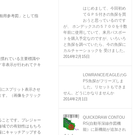
はじめまして、今回初め
てＧＰＳ付きの魚探を買
船舶用参考図」として指
おうと思っているのです
が、 ホンデックスの５７００を十数
年前に使用していて、来月バスボー
トを購入予定なのですが、いろいろ
と魚探を調べていたら、今の魚探に
カルチャーショックを 受けました。
2014年2月15日
で見慣れている主要標識や
／非表示が行われてテキ
LOWRANCE/EAGLEのG
PS魚探がフリーズしま
した。リセットもできま
を画面にスプリット表示させ
せん。どうにかなりませんか
ます。（画像をクリック
2014年2月1日
QUICKDRAW CONTOU
ることです。プレジャー
RS(自動等深線作図機
海域での有効性はもちろ
能）に新機能が追加され
報にキャッチアップする