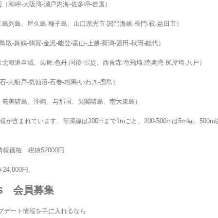
辺（潮岬-大阪湾-瀬戸内海-佐多岬-岩国）
五島列島、屋久島-種子島、山口県光市-関門海峡-長門-萩-益田市）
鳥取-舞鶴-鶴賀-金沢-能登-富山-上越-新潟-酒田-秋田-能代）
（北海道全域、歯舞-色丹-国後-択捉、西青森-竜飛埼-陸奥湾-尻屋埼-八戸）
釜石-大船戸-気仙沼-石巻-相馬-いわき-鹿島）
島、奄美諸島、沖縄、与那国、尖閣諸島、南大東島）
が含まれています、等深線は200mまで1mごと、200-500mは5m毎、500
報価格 税抜52000円
4,000円、
US 会員募集
ップデート情報を手に入れるなら