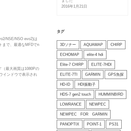
ました
2016年1月21日
タグ
/NSE/NSO evo2)は
トまで、最適なMFDでn
3Dソナー
AQUAMAP
CHIRP
ECHOMAP
elite-4 hdi
Elite-7 CHIRP
ELITE-7HDI
最大画質は1080Pの
別ウインドウで表示され
ELITE-7TI
GARMIN
GPS魚探
HD-ID
HDI振動子
HDS-7 gen2 touch
HUMMINBIRD
LOWRANCE
NEWPEC
NEWPEC FOR GARMIN
PANOPTIX
POINT-1
PS31