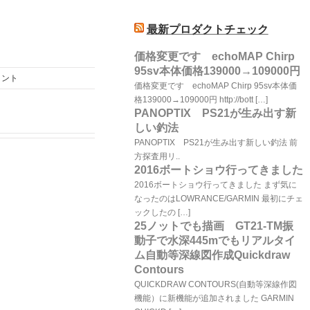
最新プロダクトチェック
価格変更です echoMAP Chirp
95sv本体価格139000→109000円
メント
価格変更です echoMAP Chirp 95sv本体価
格139000→109000円 http://bott […]
PANOPTIX PS21が生み出す新
しい釣法
PANOPTIX PS21が生み出す新しい釣法 前
方探査用リ..
2016ボートショウ行ってきました
2016ボートショウ行ってきました まず気に
なったのはLOWRANCE/GARMIN 最初にチェ
ックしたの […]
25ノットでも描画 GT21-TM振
動子で水深445mでもリアルタイ
ム自動等深線図作成Quickdraw
Contours
QUICKDRAW CONTOURS(自動等深線作図
機能）に新機能が追加されました GARMIN