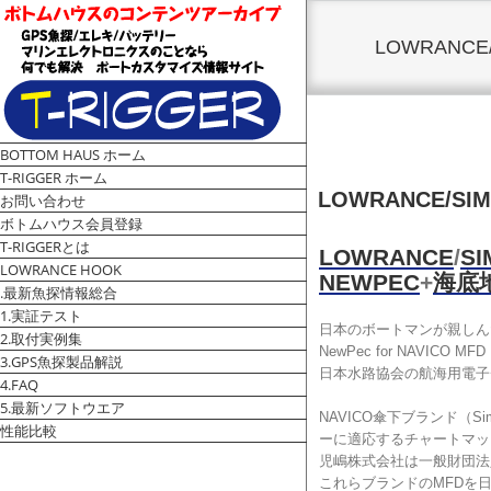
LOWRANC
BOTTOM HAUS ホーム
V
T-RIGGER ホーム
i
LOWRANCE/S
お問い合わせ
e
ボトムハウス会員登録
w
T-RIGGERとは
L
LOWRANCE
/
SI
LOWRANCE HOOK
a
NEWPEC
+
海底
.最新魚探情報総合
r
1.実証テスト
g
日本のボートマンが親しん
2.取付実例集
e
NewPec for NAVICO MFD
3.GPS魚探製品解説
r
日本水路協会の航海用電子チャ
4.FAQ
I
5.最新ソフトウエア
m
NAVICO傘下ブランド（S
a
性能比較
ーに適応するチャートマッ
g
児嶋株式会社は一般財団法
e
これらブランドのMFDを日本