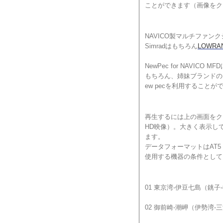
ことができます（画像をク
NAVICO製マルチファ
Simradはもちろん
LOWRA
NewPec for NAVICO
もちろん、姉妹ブランドのB&
ew pecを利用することが
再生するには上の画面をク
HD映像）。大きく表示し
ます。
データフォーマットはAT5
使用する機器の条件として
01 東京湾-伊豆七島（銚
02 御前崎-潮岬（伊勢湾