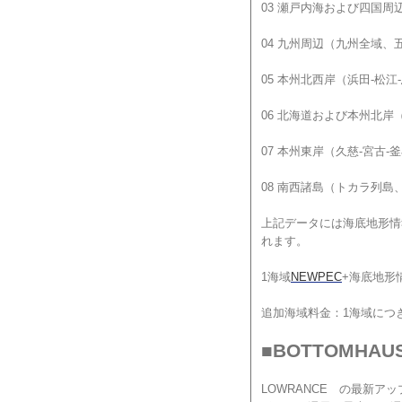
03 瀬戸内海および四国周
04 九州周辺（九州全域、
05 本州北西岸（浜田-松江-
06 北海道および本州北岸
07 本州東岸（久慈-宮古-
08 南西諸島（トカラ列
上記データには海底地形情報
れます。
1海域
NEWPEC
+海底地形情
追加海域料金：1海域につき2
■BOTTOMHA
LOWRANCE の最新ア