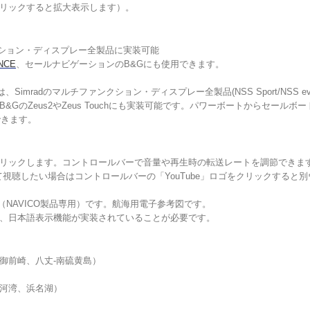
リックすると拡大表示します）。
ンクション・ディスプレー全製品に実装可能
NCE
、セールナビゲーションのB&Gにも使用できます。
 MFDは、Simradのマルチファンクション・ディスプレー全製品(NSS Sport/NSS evo2
GのZeus2やZeus Touchにも実装可能です。パワーボートからセールボー
できます。
リックします。コントロールバーで音量や再生時の転送レートを調節できます（
て視聴したい場合はコントロールバーの「YouTube」ロゴをクリックすると
（NAVICO製品専用）です。航海用電子参考図です。
、日本語表示機能が実装されていることが必要です。
子-御前崎、八丈-南硫黄島）
-三河湾、浜名湖）