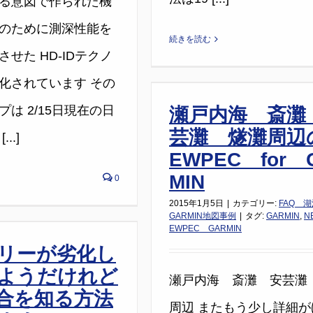
る意図で作られた機
のために測深性能を
続きを読む
せた HD-IDテクノ
化されています その
は 2/15日現在の日
瀬戸内海 斎灘
芸灘 燧灘周辺
..]
EWPEC for 
MIN
0
2015年1月5日
|
カテゴリー:
FAQ 
GARMIN地図事例
|
タグ:
GARMIN
,
N
EWPEC GARMIN
リーが劣化し
ようだけれど
瀬戸内海 斎灘 安芸灘
合を知る方法
周辺 またもう少し詳細が