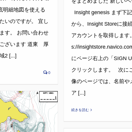
をまとめました 新しいペ
海底明細地図を使える
Insight genesis まず
たいのですが。 宜し
から、Insight Storeに
ます。 お問い合わせ
アカウントを取得します。 
ございます 道東 厚
s://insightstore.navico.
[...]
にページ右上の「SIGN 
クリックします。 次に
0
像のページでは、名前や
ア [...]
続きを読む