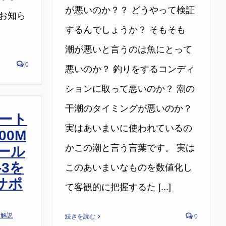
が悪いのか？？ どうやって検証
お知ら
するんでしょうか？ そもそも
潮が悪いと言うのは魚にとって
0
悪いのか？ 釣りをするコンディ
ションに取って悪いのか？ 潮の
干潮のタイミングが悪いのか？
ート
実はあいまいに使われているの
00M
かこの潮と言う言葉です。 実は
ール
-3を
このあいまいなものを数値化し
サポ
て客観的に把握するた [...]
品解説
続きを読む
0