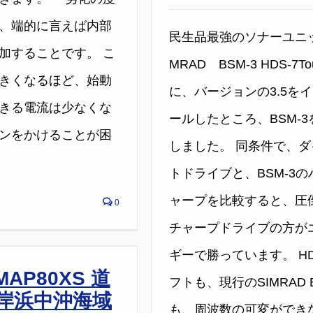
、端的に言えば内部
民生品最強のソナーユニッ
加することです。 こ
MRAD BSM-3 HDS-7To
きくなるほど、始動
に、バージョンの3.5を
きる電流は少なくな
ールしたところ、BSM-3
ンをかけることが困
しました。 同条件で、ダ
トドライブと、BSM-3の
ャープを比較すると、圧
0
チャープドライブの方が
ギーで勝っています。 H
MAP80XS 道
フトも、現行のSIMRAD 
岸浜中沖海域
も、周波数の可変ができ