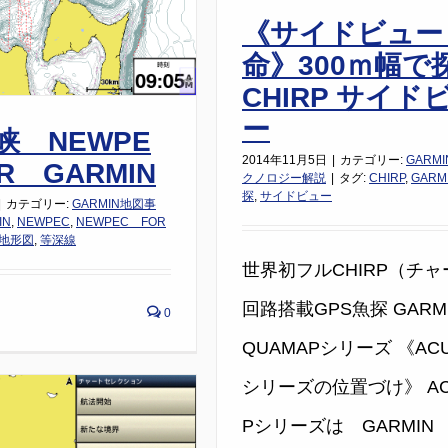
《サイドビュー
命》300ｍ幅で
CHIRP サイド
ー
峡 NEWPE
2014年11月5日
|
カテゴリー:
GARMI
R GARMIN
クノロジー解説
|
タグ:
CHIRP
,
GARM
探
,
サイドビュー
|
カテゴリー:
GARMIN地図事
IN
,
NEWPEC
,
NEWPEC FOR
地形図
,
等深線
世界初フルCHIRP（チ
回路搭載GPS魚探 GARM
0
QUAMAPシリーズ 《AC
シリーズの位置づけ》 AC
Pシリーズは GARMIN 