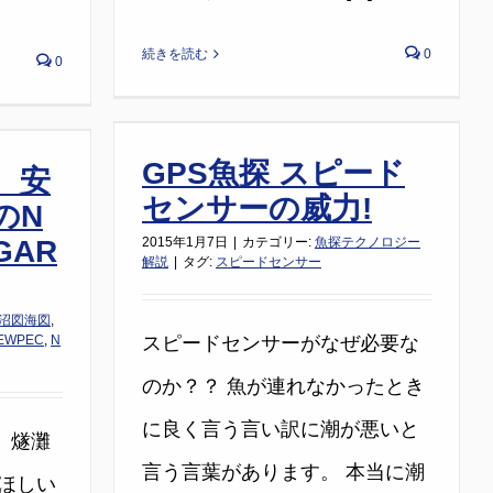
続きを読む
0
0
GPS魚探 スピード
 安
センサーの威力!
のN
GAR
2015年1月7日
|
カテゴリー:
魚探テクノロジー
解説
|
タグ:
スピードセンサー
湖沼図海図
,
EWPEC
,
N
スピードセンサーがなぜ必要な
のか？？ 魚が連れなかったとき
に良く言う言い訳に潮が悪いと
 燧灘
言う言葉があります。 本当に潮
ほしい