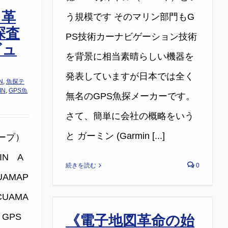
 革
う規模です そのマリン部門もG
探査
PS技術カーナビゲーション技術
ビュ
を背景に相当素晴らしい機器を
発表していますが日本では全く
N
,
魚探テ
IN
,
GPS魚
無名のGPS魚探メーカーです。
さて、簡単に会社の概略をいう
と ガーミン (Garmin [...]
ャープ）
IN A
続きを読む
0
UAMAP
UAMA
GPS
《電子地図革命の始