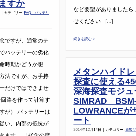
ますか
など要望がありましたら 
|
カテゴリー:
FAQ バッテリ
せください [...]
続きを読む
念ですが、通常のテ
でバッテリーの劣化
命時期かどうか想
メタンハイドレ
方法ですが、お手持
探査に使える45
ーだけではできませ
深海探査モジュ
SIMRAD BSM
で回路を作って計算す
LOWRANCEが
すが） バッテリーは
ート
従い、内部の抵抗が
2014年12月14日
|
カテゴリー:
新製
きます。 「劣化の度