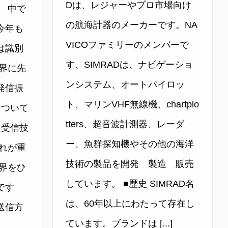
Dは、レジャーやプロ市場向け
 中で
の航海計器のメーカーです。NA
今年も
VICOファミリーのメンバーで
は識別
す、SIMRADは、ナビゲーショ
世界に先
ンシステム、オートパイロッ
発信振
ト、マリンVHF無線機、chartplo
について
tters、超音波計測器、レーダ
 受信技
ー、魚群探知機やその他の海洋
れが重
技術の製品を開発 製造 販売
界をひ
しています。 ■歴史 SIMRAD名
です
は、60年以上にわたって存在し
送信方
ています。ブランドは [...]