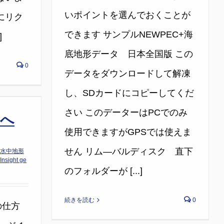
いポイントを選んでおくことが
にリク
できます サンプルNEWPEC+海
]
底地形データ 日本全国版 この
0
データをダウンロードして解凍
し、SDカードにコピーしてくだ
さい このデーターはPCでのみ
sへ
使用できますがGPSでは使えま
せん リム―バルディスク 直下
 水中地形
Insight ge
のフォルダーが [...]
続きを読む
0
録の仕方