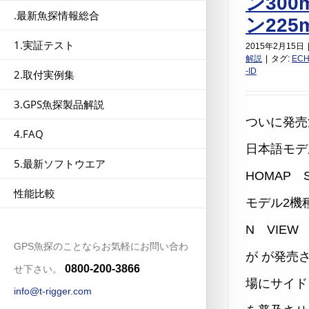
ン30
.最新魚探情報総合
ン225
1.実証テスト
2015年2月15日
解説
|
タグ:
EC
-ID
2.取付実例集
3.GPS魚探製品解説
ついに発売
4.FAQ
日本語モデル
5.最新ソフトウエア
HOMAP 
性能比較
モデル2機種
N VIE
GPS魚探のことならお気軽にお問い合わ
が が発売
0800-200-3866
せ下さい。
場にサイド
info@t-rigger.com