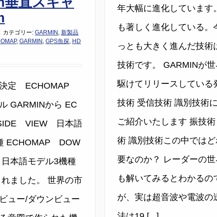
0m垂直スキャ
年大幅に進化しています。
m
も著しく進化している。
|
カテゴリー:
GARMIN
,
新製品
HOMAP
,
GARMIN
,
GPS魚探
,
HD
っとも大きく進んだ技術
技術です。 GARMINが
駆けてリリースしている
決定 ECHOMAP
技術 受信技術 識別技術
 GARMINから EC
ご紹介いたします 振技術
SIDE VIEW 日本語
術 識別技術この中ではど
 ECHOMAP DOW
要なのか？ レーダーの世
W 日本語モデル3機種
も解いてみるとわかるの
されました。 世界の市
が、実は超音波や電波の
ビュー/ダウンビュー
法は19 [...]