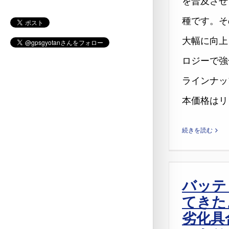
を普及させ
種です。そ
大幅に向上さ
ロジーで強
ラインナップ
本価格はリ [.
続きを読む
バッテ
てきた
劣化具