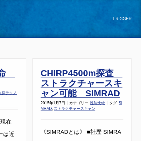
T-RIGGER
革命
CHIRP4500m探査
ストラクチャースキ
ャン可能 SIMRAD
魚探テクノ
2015年1月7日
|
カテゴリー:
性能比較
|
タグ:
SI
MRAD
,
ストラクチャースキャン
5年現在
《SIMRADとは》 ■社歴 SIMRA
ーは近