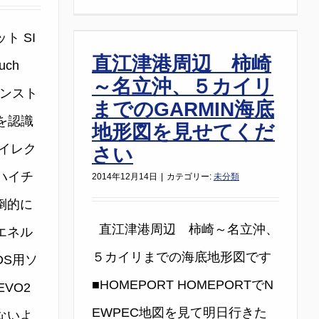
ト SI
直江津港周辺 柿崎
uch
～名立沖、５カイリ
インスト
までのGARMIN海底
を認識
地形図を見せてくだ
イレク
さい
ハイチ
2014年12月14日
|
カテゴリー:
未分類
倒的に
直江津港周辺 柿崎～名立沖、
エネル
５カイリまでの海底地形図です
DS用ソ
■HOMEPORT HOMEPORTでN
EVO2
EWPEC地図を見て明日行きた
ないよ