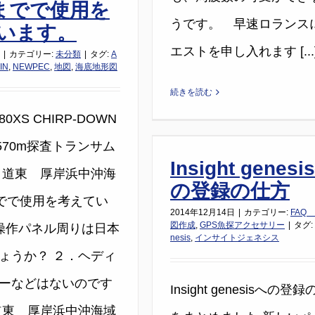
ｍまでで使用を
うです。 早速ロランス
います。
エストを申し入れます [...
|
カテゴリー:
未分類
|
タグ:
A
IN
,
NEWPEC
,
地図
,
海底地形図
続きを読む
80XS CHIRP-DOWN
I-570m探査トランサム
Insight genesi
 道東 厚岸浜中沖海
の登録の仕方
までで使用を考えてい
2014年12月14日
|
カテゴリー:
FAQ
図作成
,
GPS魚探アクセサリー
|
タグ:
.操作パネル周りは日本
nesis
,
インサイトジェネシス
ょうか？ ２．ヘディ
ーなどはないのです
Insight genesisへの登
道東 厚岸浜中沖海域