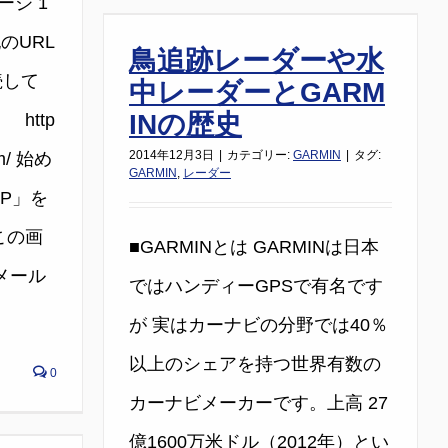
ージ 1
下記のURL
鳥追跡レーダーや水
接続して
中レーダーとGARM
INの歴史
http
2014年12月3日
|
カテゴリー:
GARMIN
|
タグ:
com/ 始め
GARMIN
,
レーダー
UP」を
この画
■GARMINとは GARMINは日本
メール
ではハンディーGPSで有名です
が 実はカーナビの分野では40％
以上のシェアを持つ世界有数の
0
カーナビメーカーです。上高 27
億1600万米ドル（2012年）とい