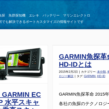
GPS魚探 魚群探知機 エレキ バッテリー マリンエレクトロ
何でも解決できるボートカスタマイズの情報サイトです
GARMIN魚探
HD-IDとは
2015年2月2日
|
カテゴリー:
未分類
,
ロジー解説
|
タグ:
GARMIN
,
HD-ID
 GARMIN EC
GARMIN魚探革命 201
AP 水平スキャ
各社の魚探のテクノロジ