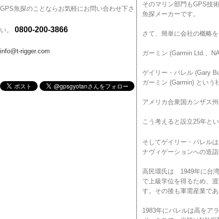
そのマリン部門もGPS技
GPS魚探のことならお気軽にお問い合わせ下さ
魚探メーカーです。
0800-200-3866
い。
さて、簡単に会社の概略を
info@t-rigger.com
ガーミン (Garmin Lt
ゲイリー・バレル (Gary Bu
ガーミン (Garmin) 
アメリカ合衆国カンザス州
こう考えると設立25年と
そしてゲイリー・バレルはLo
ナヴィゲーションへの造詣
高民環氏は 1949年に
で上級学位を得るため、渡
す。その後も軍需産業であるテ
1983年にバレルは高を