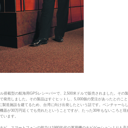
パネル搭載型の航海用GPSレシーバーで、2,500米ドルで販売されました。その製
で発売しました。その製品はすぐヒットし、5,000個の受注があったとのこ
台北に製造施設を建てるため、台湾に向け出発したという話です。ベンチャーら
機器が30万円近くでも売れたということですが、たった30年もないころと現
ています。
ナビ スマートフォンの能力は1980年代の軍用機のナビゲーションよりも高