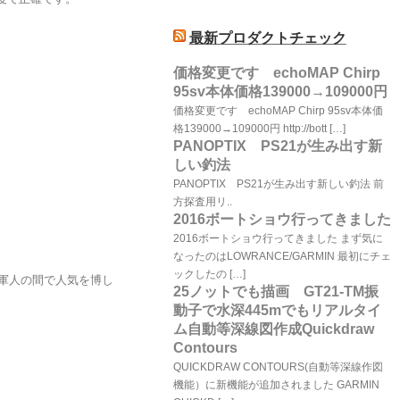
最新プロダクトチェック
価格変更です echoMAP Chirp
95sv本体価格139000→109000円
価格変更です echoMAP Chirp 95sv本体価
格139000→109000円 http://bott […]
PANOPTIX PS21が生み出す新
しい釣法
PANOPTIX PS21が生み出す新しい釣法 前
方探査用リ..
2016ボートショウ行ってきました
2016ボートショウ行ってきました まず気に
なったのはLOWRANCE/GARMIN 最初にチェ
ックしたの […]
る軍人の間で人気を博し
25ノットでも描画 GT21-TM振
動子で水深445mでもリアルタイ
ム自動等深線図作成Quickdraw
Contours
QUICKDRAW CONTOURS(自動等深線作図
機能）に新機能が追加されました GARMIN