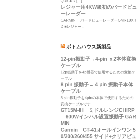
QUICKD […]
レジャー用4KW級初のバードビュ
ーレーダー
GARMIN バードビューレーダーGMR18XH
D ■レジャー..
ボトムハウス新製品
12-pin振動子→4-pin ｘ2本体変換
ケーブル
12p振動子を4p機器で使用するための変換ケ
ーブル
8-pin 振動子→ 4-pin 振動子本体
ケーブル
8ｐin振動子を4pinの本体で使用するための
変換ケーブルです
GT15M-IH ミドルレンジCHIRP
600Wインハル設置振動子 GAR
MIN
Garmin GT-41オールインワン 5
0/200/260/455 サイド+クリアビュ