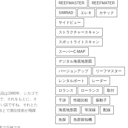
REEFMASTER
REEFMATER
SIMRAD
エレキ
カヤック
サイドビュー
ストラクチャースキャン
スポットライトスキャン
スーパーC-MAP
デジタル海底地形図
バージョンアップ
リーフマスター
レンタルボート
レーダー
ロランス
ローランス
取付
品は1990年、シカゴで
とで、それをもとに、そ
干渉
性能比較
振動子
しい話ですね。それとた
海底地形図
等深線
配線
在とで測位技術が飛躍
魚探
魚群探知機
度で正確です。