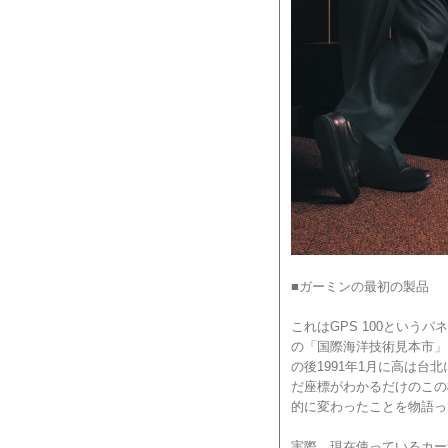
■ガーミンの最初の製品
これはGPS 100という
の「国際海洋技術見本市」
の後1991年1月に高は
だ座標がわかるだけのこの
的に変わったことを物語っ
実際、現在使っているカー