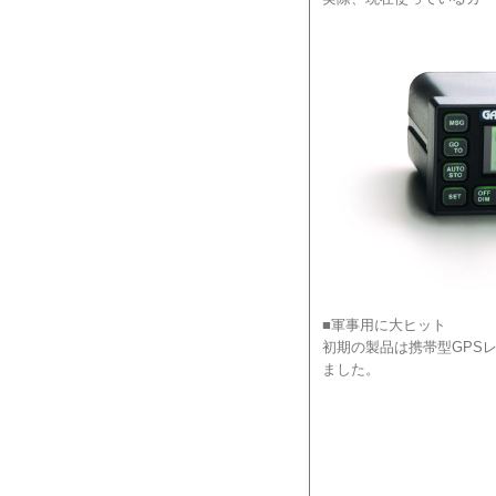
■軍事用に大ヒット
初期の製品は携帯型GPS
ました。