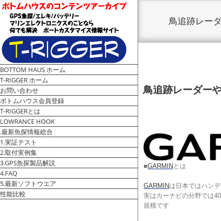
鳥追跡レーダ
BOTTOM HAUS ホーム
V
T-RIGGER ホーム
i
鳥追跡レーダーや
お問い合わせ
e
ボトムハウス会員登録
w
T-RIGGERとは
L
LOWRANCE HOOK
a
.最新魚探情報総合
r
1.実証テスト
g
2.取付実例集
e
3.GPS魚探製品解説
r
■
GARMIN
とは
4.FAQ
I
5.最新ソフトウエア
m
GARMIN
は日本ではハンデ
a
性能比較
実はカーナビの分野では40
g
規模です
e