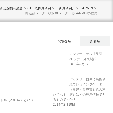
最新魚探情報総合
>
GPS魚探見積例
>
【御見積例】
>
GARMIN
>
鳥追跡レーダーや水中レーダーとGARMINの歴史
閲覧数順
新着順
レジャーモデル世界初
3Dソナー発売開始
2015年2月17日
バッテリー自体に装備さ
れているインジケーター
（良好・要充電を色の違
いで示す小窓）はどの程度信頼でき
るものですか？
ドル（2012年）という
2014年2月10日