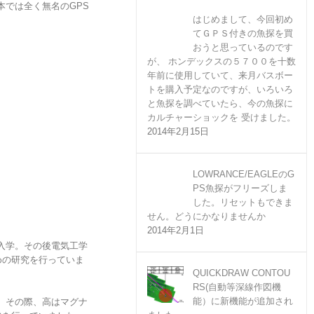
本では全く無名のGPS
はじめまして、今回初め
てＧＰＳ付きの魚探を買
おうと思っているのです
が、 ホンデックスの５７００を十数
年前に使用していて、来月バスボー
トを購入予定なのですが、いろいろ
と魚探を調べていたら、今の魚探に
カルチャーショックを 受けました。
2014年2月15日
LOWRANCE/EAGLEのG
PS魚探がフリーズしま
した。リセットもできま
せん。どうにかなりませんか
2014年2月1日
入学。その後電気工学
めの研究を行っていま
QUICKDRAW CONTOU
RS(自動等深線作図機
能）に新機能が追加され
。その際、高はマグナ