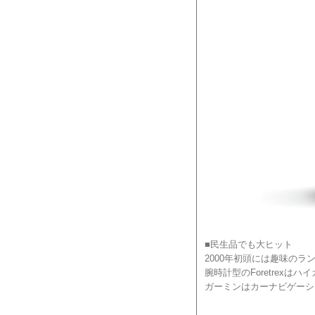
■民生品でも大ヒット
2000年初頭には趣味のラン
腕時計型のForetrex
ガーミンはカーナビゲーション