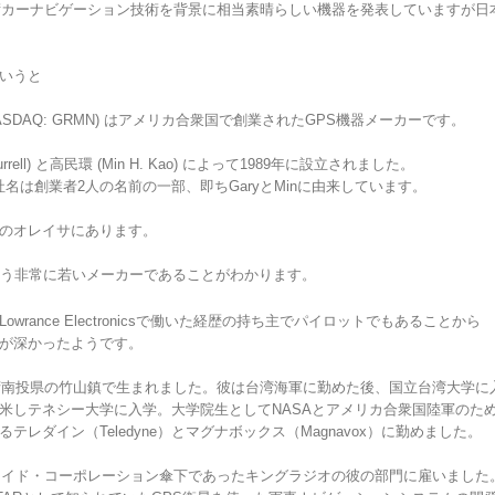
術カーナビゲーション技術を背景に相当素晴らしい機器を発表していますが日
いうと
d.、NASDAQ: GRMN) はアメリカ合衆国で創業されたGPS機器メーカーです。
rrell) と高民環 (Min H. Kao) によって1989年に設立されました。
という社名は創業者2人の名前の一部、即ちGaryとMinに由来しています。
のオレイサにあります。
いう非常に若いメーカーであることがわかります。
wrance Electronicsで働いた経歴の持ち主でパイロットでもあることから
が深かったようです。
台湾南投県の竹山鎮で生まれました。彼は台湾海軍に勤めた後、国立台湾大学に
米しテネシー大学に入学。大学院生としてNASAとアメリカ合衆国陸軍のた
レダイン（Teledyne）とマグナボックス（Magnavox）に勤めました。
アライド・コーポレーション傘下であったキングラジオの彼の部門に雇いました