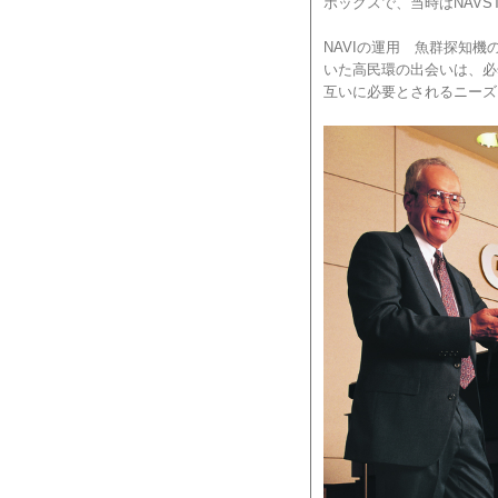
ボックスで、当時はNAV
NAVIの運用 魚群探知
いた高民環の出会いは、必
互いに必要とされるニーズ