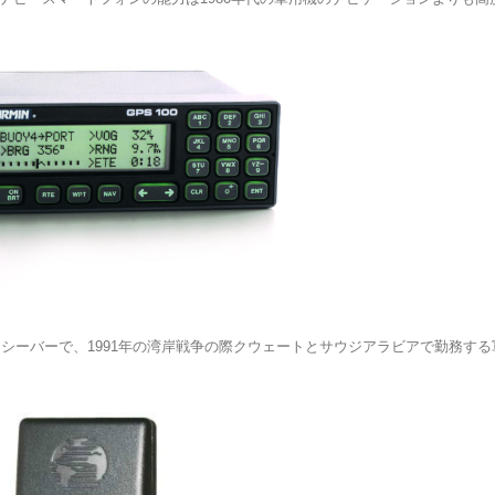
レシーバーで、1991年の湾岸戦争の際クウェートとサウジアラビアで勤務す