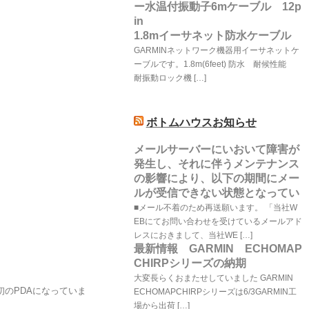
ー水温付振動子6mケーブル 12p
in
1.8mイーサネット防水ケーブル
GARMINネットワーク機器用イーサネットケ
ーブルです。1.8m(6feet) 防水 耐候性能
耐振動ロック機 […]
ボトムハウスお知らせ
メールサーバーにいおいて障害が
発生し、それに伴うメンテナンス
の影響により、以下の期間にメー
ルが受信できない状態となってい
■メール不着のため再送願います。 「当社W
EBにてお問い合わせを受けているメールアド
レスにおきまして、当社WE […]
最新情報 GARMIN ECHOMAP
CHIRPシリーズの納期
大変長らくおまたせしていました GARMIN
初のPDAになっていま
ECHOMAPCHIRPシリーズは6/3GARMIN工
場から出荷 […]