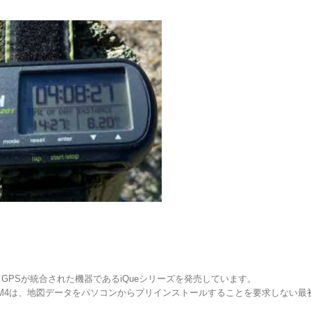
AとGPSが統合された機器であるiQueシリーズを発売しています。
iQue M4は、地図データをパソコンからプリインストールすることを要求しない最