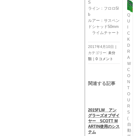
S
ライン：フロロ5l
b
Q
ルアー：サスペン
U
ドシャッド50mm
I
ライムチャート
C
K
D
2017年4月10日
|
R
カテゴリー:
未分
A
類
|
0 コメント
W
C
O
N
関連する記事
T
O
U
R
2015FLW アン
GAR
S
グラーズオブザイ
命 H
(
ヤー SCOTT M
201
自
ARTIN使用のシス
動
テム