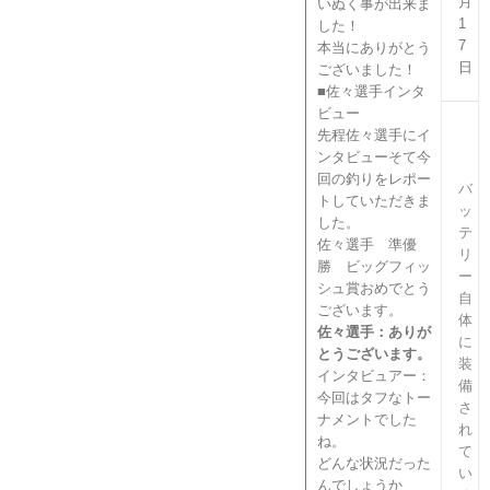
月
いぬく事が出来ま
1
した！
7
本当にありがとう
日
ございました！
■佐々選手インタ
ビュー
先程佐々選手にイ
ンタビューそて今
回の釣りをレポー
バ
トしていただきま
ッ
した。
テ
佐々選手 準優
リ
勝 ビッグフィッ
ー
シュ賞おめでとう
自
ございます。
体
佐々選手：ありが
に
とうございます。
装
インタビュアー：
備
今回はタフなトー
さ
ナメントでした
れ
ね。
て
どんな状況だった
い
んでしょうか