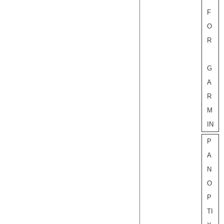
F
O
R
G
A
R
M
IN
P
A
N
O
P
TI