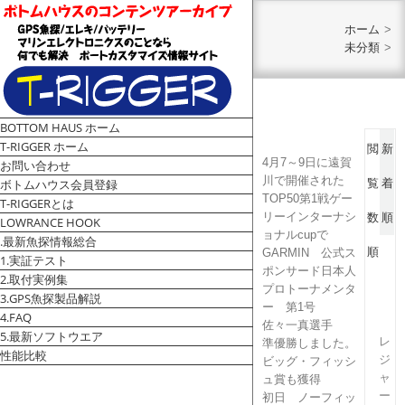
ホーム
>
未分類
>
BOTTOM HAUS ホーム
T-RIGGER ホーム
閲
新
4月7～9日に遠賀
お問い合わせ
川で開催された
ボトムハウス会員登録
覧
着
TOP50第1戦ゲー
T-RIGGERとは
リーインターナシ
数
順
LOWRANCE HOOK
ョナルcupで
.最新魚探情報総合
順
GARMIN 公式ス
1.実証テスト
ポンサード日本人
2.取付実例集
プロトーナメンタ
3.GPS魚探製品解説
ー 第1号
4.FAQ
佐々一真選手
5.最新ソフトウエア
レ
準優勝しました。
性能比較
ジ
ビッグ・フィッシ
ャ
ュ賞も獲得
ー
初日 ノーフィッ