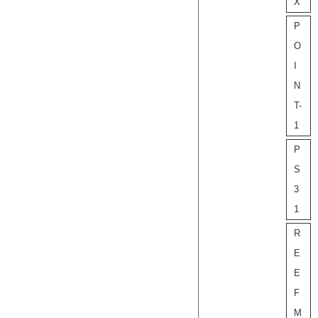
X
P
O
I
N
T-
1
P
S
3
1
R
E
E
F
M