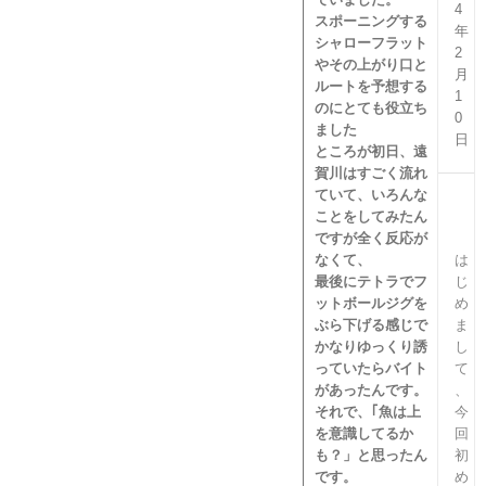
4
スポーニングする
年
シャローフラット
2
やその上がり口と
月
ルートを予想する
1
のにとても役立ち
0
ました
日
ところが初日、遠
賀川はすごく流れ
ていて、いろんな
ことをしてみたん
ですが全く反応が
なくて、
は
最後にテトラでフ
じ
ットボールジグを
め
ぶら下げる感じで
ま
かなりゆっくり誘
し
っていたらバイト
て
があったんです。
、
それで、｢魚は上
今
を意識してるか
回
も？」と思ったん
初
です。
め