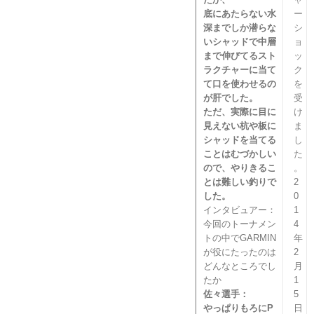
底にあたらない水
ー
深までしか潜らな
シ
いシャッドで中層
ョ
まで伸びてるスト
ッ
ラクチャーに当て
ク
て口を使わせるの
を
が肝でした。
受
ただ、実際に目に
け
見えない杭や板に
ま
シャッドを当てる
し
ことはむづかしい
た
ので、やりきるこ
。
とは難しい釣りで
2
した。
0
インタビュアー：
1
今回のトーナメン
4
トの中でGARMIN
年
が役にたったのは
2
どんなところでし
月
たか
1
佐々選手：
5
やっぱりもろにP
日