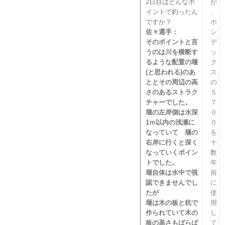
2日目はどんなポ
が
イントで釣ったん
、
ですか？
ホ
佐々選手：
ン
そのポイントと言
デ
うのは川を横断す
ッ
るような配置の堰
ク
(と思われる)のあ
ス
ととその周辺の高
の
さのあるストラク
５
チャーでした。
７
堰の左岸側は水深
０
1ｍ以内の浅瀬に
０
なっていて 堰の
を
右岸に行くと深く
十
なっていくポイン
数
トでした。
年
堰自体は水中で視
前
認できませんでし
に
たが
使
堰は木の板と杭で
用
作られていて木の
し
板の高さもばらば
て