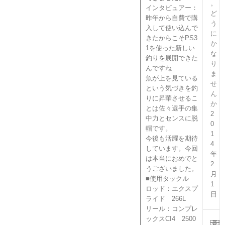
。
インタビュアー：
ど
昨年から自費で購
う
入して使い込んで
に
きたからこそPS3
か
1を使った新しい
な
釣りを展開できた
り
んですね
ま
魚が上を見ている
せ
という気づきを釣
ん
りに昇華させるこ
か
とは佐々選手の集
2
中力とセンスに脱
0
帽です。
1
今後も活躍を期待
4
しています。今回
年
は本当におめでと
2
うございました。
月
■使用タックル
1
ロッド：エクスプ
日
ライド 266L
リール：コンプレ
ックスCI4 2500