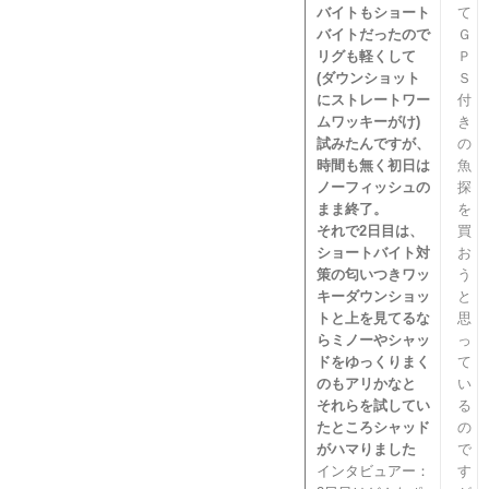
バイトもショート
て
バイトだったので
Ｇ
リグも軽くして
Ｐ
(ダウンショット
Ｓ
にストレートワー
付
ムワッキーがけ)
き
試みたんですが、
の
時間も無く初日は
魚
ノーフィッシュの
探
まま終了。
を
それで2日目は、
買
ショートバイト対
お
策の匂いつきワッ
う
キーダウンショッ
と
トと上を見てるな
思
らミノーやシャッ
っ
ドをゆっくりまく
て
のもアリかなと
い
それらを試してい
る
たところシャッド
の
がハマりました
で
インタビュアー：
す