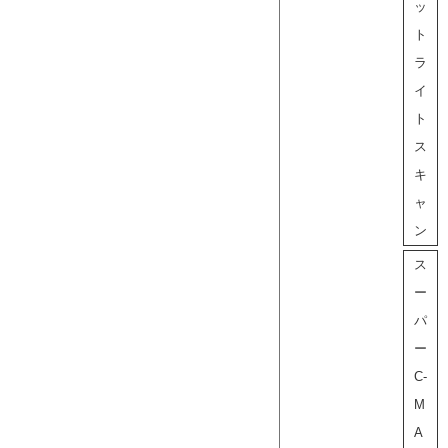
ッ
ト
ラ
イ
ト
ス
キ
ャ
ン
ス
ー
パ
ー
C-
M
A