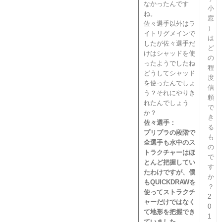
なかったんです
小
ね。
窓
佐々選手以外はラ
）
イトリグメインで
は
したが佐々選手だ
ど
けはシャッドを使
の
ったようでしたね
程
どうしてシャッド
度
を使ったんでしょ
信
う？それにやりき
頼
れたんでしょう
で
か？
き
佐々選手：
る
プリプラの段階で
も
全選手も水中のス
の
トラクチャーはほ
で
とんど把握してい
す
たわけですが、僕
か
もQUICKDRAWを
？
使ってストラクチ
2
ャーだけではなく
0
て地形を把握でき
1
ていました。