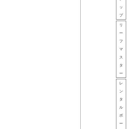
ッ
プ
リ
ー
フ
マ
ス
タ
ー
レ
ン
タ
ル
ボ
ー