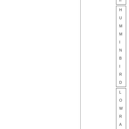
h
H
U
M
M
I
N
B
I
R
D
L
O
W
R
A