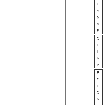
U
A
M
A
P
C
H
I
R
P
E
C
H
O
M