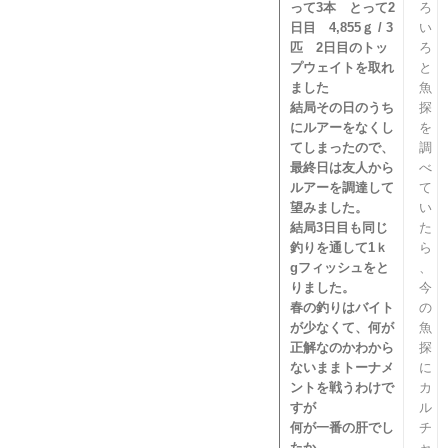
って3本 とって2
ろ
日目 4,855ｇ / 3
い
匹 2日目のトッ
ろ
プウェイトを取れ
と
ました
魚
結局その日のうち
探
にルアーをなくし
を
てしまったので、
調
最終日は友人から
べ
ルアーを調達して
て
望みました。
い
結局3日目も同じ
た
釣りを通して1ｋ
ら
gフィッシュをと
、
りました。
今
春の釣りはバイト
の
が少なくて、何が
魚
正解なのかわから
探
ないままトーナメ
に
ントを戦うわけで
カ
すが
ル
何が一番の肝でし
チ
たか、
ャ