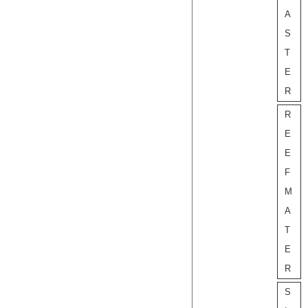
A
S
T
E
R
R
E
E
F
M
A
T
E
R
S