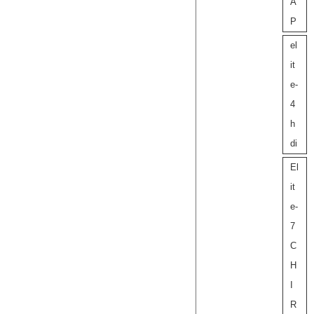
A
P
el
it
e-
4
h
di
El
it
e-
7
C
H
I
R