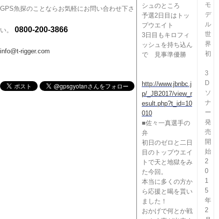
モ
シュのところ
GPS魚探のことならお気軽にお問い合わせ下さ
デ
予選2日目はトッ
ル
プウエイト
0800-200-3866
い。
世
3日目もキロフィ
界
ッシュを持ち込ん
info@t-rigger.com
初
で 見事準優勝
3
D
http://www.jbnbc.j
ソ
p/_JB2017/vi
ew_r
ナ
esult.php?t_id=10
ー
010
発
■佐々一真選手の
売
弁
開
初日のゼロと二日
始
目のトップウエイ
2
トで天と地獄をみ
0
た今回。
1
本当に多くの方か
5
ら応援と喝を貰い
年
ました！
2
おかげで何とか戦