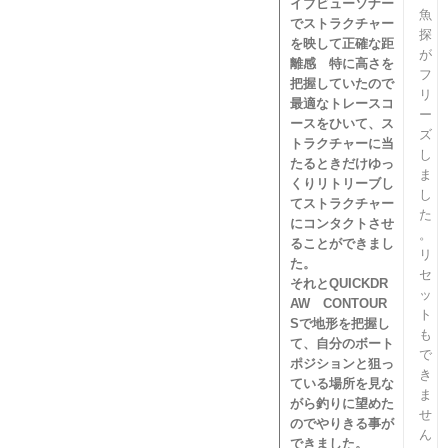
イブビューソナー
魚
でストラクチャー
探
を映して正確な距
が
離感 特に高さを
フ
把握していたので
リ
最適なトレースコ
ー
ースをひいて、ス
ズ
トラクチャーに当
し
たるときだけゆっ
ま
くりリトリーブし
し
てストラクチャー
た
にコンタクトさせ
。
ることができまし
リ
た。
セ
それとQUICKDR
ッ
AW CONTOUR
ト
Sで地形を把握し
も
て、自分のボート
で
ポジションと狙っ
き
ている場所を見な
ま
がら釣りに望めた
せ
のでやりきる事が
ん
できました。