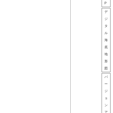
P
デ
ジ
タ
ル
海
底
地
形
図
バ
ー
ジ
ョ
ン
ア