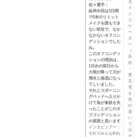
る
佐々選手：
イ
結局今回は3日間
ン
で5本のリミット
ジ
メイクを誰もでき
ケ
ない状況で、なか
ー
なかないタフコン
タ
ディションでした
ー
ね。
（
このタフコンディ
良
ションの理由は、
好
1日めの前日から
・
大雨が降って川が
要
増水と急流になっ
充
てしいました。
電
それとスポーニン
を
グベッドへ入りか
色
けて魚が食欲を失
の
ったことがこのタ
違
フコンディション
い
の原因と思います
で
インタビュアー：
示
それでみんな釣れ
す