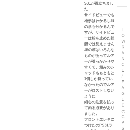
S31が役立ちまし
た
サイドビューでも
地形はわかるし堰
の形も分かるんで
L
すが、サイドビュ
O
ーは船を止めた状
W
態では見えません
R
堰の跡はいろんな
A
ものがあってルア
N
ーが引っかかりや
C
すくて、頼みのシ
E
ャッドももともと
/
1個しか持ってい
E
なかったのでルア
A
ーがロストしない
G
ように
L
細心の注意を払っ
E
て釣る必要があり
の
ました。
G
フロントエレキに
P
つけたのPS31ラ
S