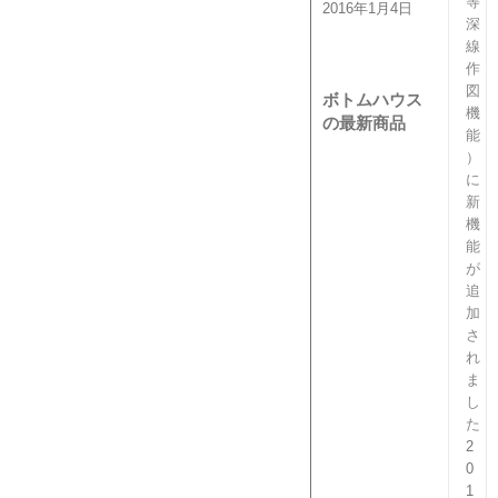
等
2016年1月4日
深
線
作
図
ボトムハウス
機
の最新商品
能
）
に
新
機
能
が
追
加
さ
れ
ま
し
た
2
0
1