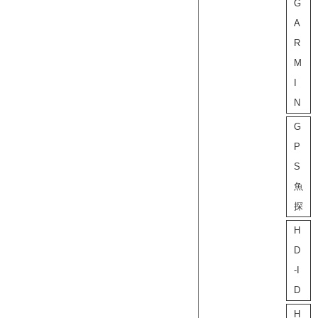
G
A
R
M
I
N
G
P
S
魚
探
H
D
-I
D
H