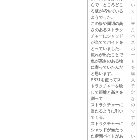
らで ところどこ
い
ろ板が朽ちている
て
ようでした。
、
この板や周辺の高
来
さのあるストラク
月
チャーにシャッド
バ
が当ててバイトを
ス
とっていました。
ボ
流れが出たことで
ー
魚が高さのある物
ト
に寄っていたんだ
を
と思います。
購
PS31を使ってス
入
トラクチャーを映
予
して距離と高さを
定
測って
な
ストラクチャーに
の
当たるように引い
で
てくる。
す
ストラクチャーに
が
シャッドが当たっ
、
た瞬間バイトがあ
い