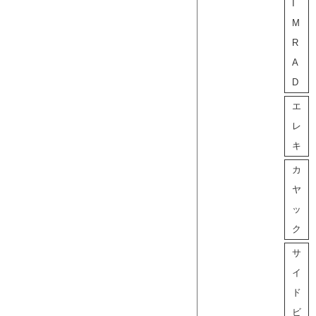
I
M
R
A
D
エ
レ
キ
カ
ヤ
ッ
ク
サ
イ
ド
ビ