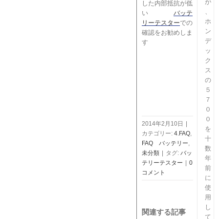
が
した内部抵抗が低
、
い
バッテ
ホ
リーテスター
での
ン
確認をお勧めしま
デ
す
ッ
ク
ス
の
５
７
０
０
2014年2月10日
|
を
カテゴリー:
4.FAQ
,
十
FAQ バッテリー
,
数
未分類
|
タグ:
バッ
年
テリーテスター
|
0
前
コメント
に
使
用
し
関連する記事
て