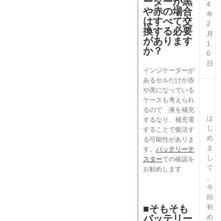
ーターが黒
4
や赤の場合
年
はすべて交
2
換する必要
月
があります
1
か？
0
日
インジケーターが
あるセルだけが赤
や黒になっている
ケースも考えられ
るので 液を補充
は
するなり、補充電
じ
することで復活す
め
る可能性があリま
ま
す。
バッテリーテ
し
スター
での確認を
て
お勧めします
、
今
回
■そもそも
初
バッテリー
め