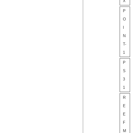
X
P
O
I
N
T-
1
P
S
3
1
R
E
E
F
M