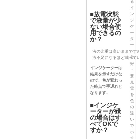
る
イ
■放電状態
ン
で液量が少
ジ
ない場合使
ケ
用できるの
ー
か？
タ
ー
（
 液の比重は高いままです
良
 液不足になるほど減って
好
インジケーターは
・
結果を示すだけな
要
ので、色が変わっ
充
た時点で手遅れと
電
なります。
を
色
■インジケ
の
ーターが緑
違
の場合はす
い
べてOKで
で
すか？
示
す