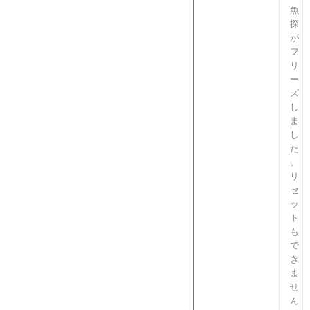
魚
探
が
フ
リ
ー
ズ
し
ま
し
た
。
リ
セ
ッ
ト
も
で
き
ま
せ
ん