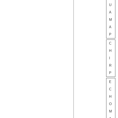
U
A
M
A
P
C
H
I
R
P
E
C
H
O
M