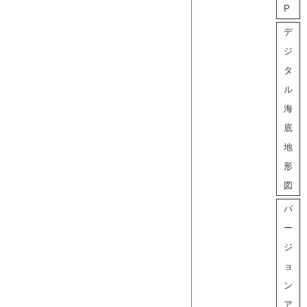
P
デ
ジ
タ
ル
海
底
地
形
図
バ
ー
ジ
ョ
ン
ア