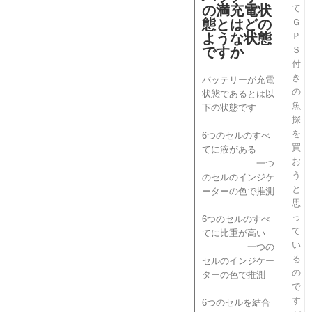
の満充電状
て
態とはどの
Ｇ
ような状態
Ｐ
ですか
Ｓ
付
き
バッテリーが充電
の
状態であるとは以
魚
下の状態です
探
を
6つのセルのすべ
買
てに液がある
お
一つ
う
のセルのインジケ
と
ーターの色で推測
思
っ
6つのセルのすべ
て
てに比重が高い
い
一つの
る
セルのインジケー
の
ターの色で推測
で
す
6つのセルを結合