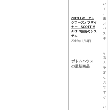
い
て
、
2015FLW アン
GAR
来
グラーズオブザイ
命 H
月
ヤー SCOTT M
201
バ
ARTIN使用のシス
ス
テム
ボ
2016年1月4日
ー
ト
を
購
ボトムハウス
入
の最新商品
予
定
な
の
で
す
が
、
い