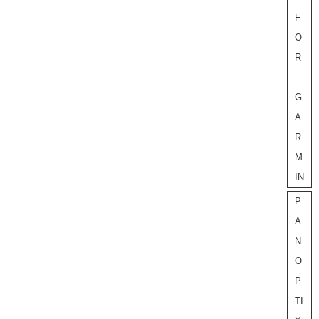
F
O
R
G
A
R
M
IN
P
A
N
O
P
TI