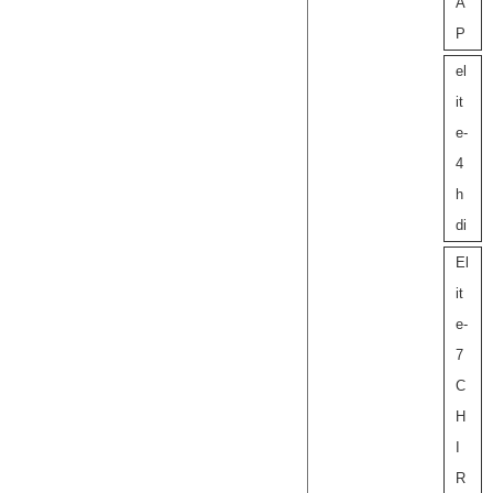
A
P
el
it
e-
4
h
di
El
it
e-
7
C
H
I
R