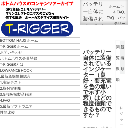
バッテリ
ホーム
>
ー自体に
4.FAQ
,
FAQ バッ
装備され
テリー
ているイ
,
未分類
>
ンジケー
バッテリー
BOTTOM HAUS ホーム
ター（良
自体に装備
V
T-RIGGER ホーム
されている
閲
新
好・要充
i
バッテリー
お問い合わせ
インジケー
e
電を色の
自体に装備
ボトムハウス会員登録
ター（良
覧
着
w
されている
違いで示
好・要充電
T-RIGGERとは
L
インジケー
数
順
を色の違い
LOWRANCE HOOK
す小窓）
a
ター（良
で示す小
.最新魚探情報総合
r
はどの程
好・要充電
順
窓）はどの
1.実証テスト
g
度信頼で
を色の違い
程度信頼で
2.取付実例集
e
で示す小
きるもので
きるもの
3.GPS魚探製品解説
r
窓）はどの
すか？
4.FAQ
ですか？
I
程度信頼で
5.最新ソフトウエア
m
レ
きるもので
a
性能比較
ジ
すか？
g
ャ
e
ー