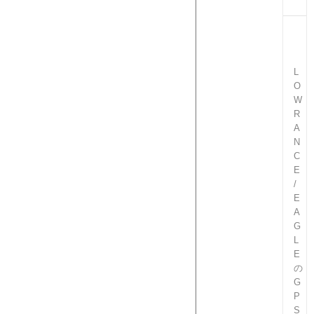
L
O
W
R
A
N
C
E
/
E
A
G
L
E
の
G
P
S