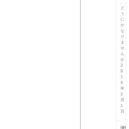
。
ど
う
に
か
な
り
ま
せ
ん
か
2
0
1
4
年
2
月
1
日