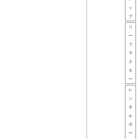
ッ
プ
リ
ー
フ
マ
ス
タ
ー
レ
ン
タ
ル
ボ
ー