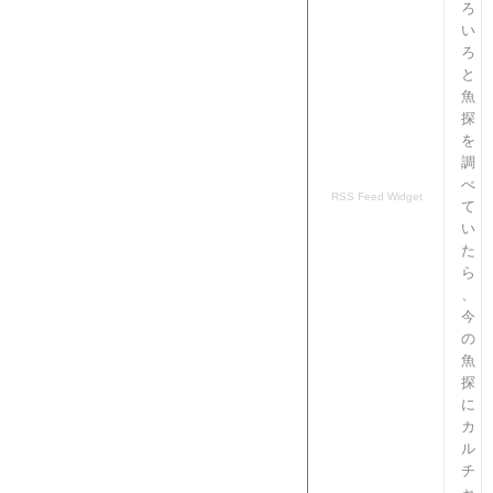
ろ
い
ろ
と
魚
探
を
調
べ
RSS Feed Widget
て
い
た
ら
、
今
の
魚
探
に
カ
ル
チ
ャ