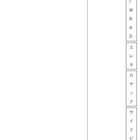
I
M
R
A
D
エ
レ
キ
カ
ヤ
ッ
ク
サ
イ
ド
ビ