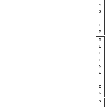
A
S
T
E
R
R
E
E
F
M
A
T
E
R
S