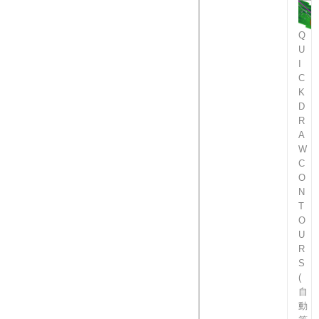
Q
U
I
C
K
D
R
A
W
C
O
N
T
O
U
R
S
(
自
動