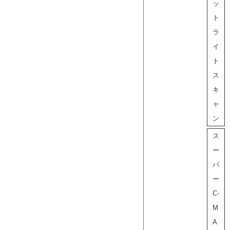
ッ
ト
ラ
イ
ト
ス
キ
ャ
ン
ス
ー
パ
ー
C-
M
A