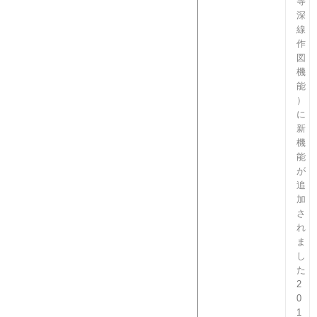
等
深
線
作
図
機
能
）
に
新
機
能
が
追
加
さ
れ
ま
し
た
2
0
1