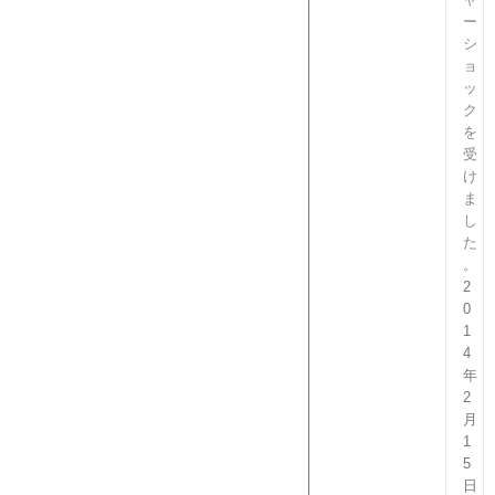
ー
シ
ョ
ッ
ク
を
受
け
ま
し
た
。
2
0
1
4
年
2
月
1
5
日