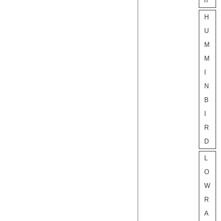
h
H
U
M
M
I
N
B
I
R
D
L
O
W
R
A