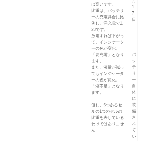
月
は高いです。
1
比重は、バッテリ
7
ーの充電具合に比
日
例し、満充電で1.
28です。
放電すれば下がっ
て、インジケータ
ーの色が変化。
バ
「要充電」となり
ッ
ます。
テ
また、液量が減っ
リ
てもインジケータ
ー
ーの色が変化。
自
「液不足」となり
体
ます。
に
装
但し、6つあるセ
備
ルの1つのセルの
さ
比重を表している
れ
わけではありませ
て
ん
い