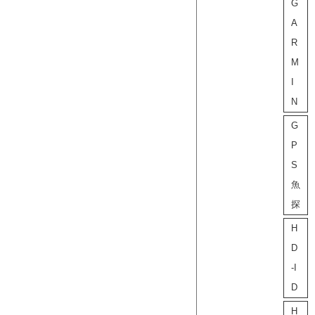
G
A
R
M
I
N
G
P
S
魚
探
H
D
-I
D
H