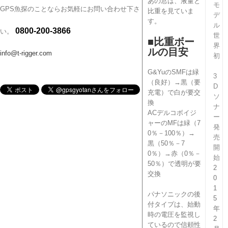
あの窓は、液量と
モ
GPS魚探のことならお気軽にお問い合わせ下さ
比重を見ていま
デ
す。
ル
0800-200-3866
い。
世
■比重ボー
界
ルの目安
info@t-rigger.com
初
G&YuのSMFは緑
3
（良好）→黒（要
D
充電）で白が要交
ソ
換
ナ
ACデルコボイジ
ー
ャーのMFは緑（7
発
0％－100％）→
売
黒（50％－7
開
0％）→赤（0％－
始
50％）で透明が要
2
交換
0
1
パナソニックの後
5
付タイプは、始動
年
時の電圧を監視し
2
ているので信頼性