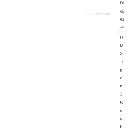
DI
振
RSS Feed Widget
動
子
H
D
S
-7
g
e
n
2
to
u
c
h