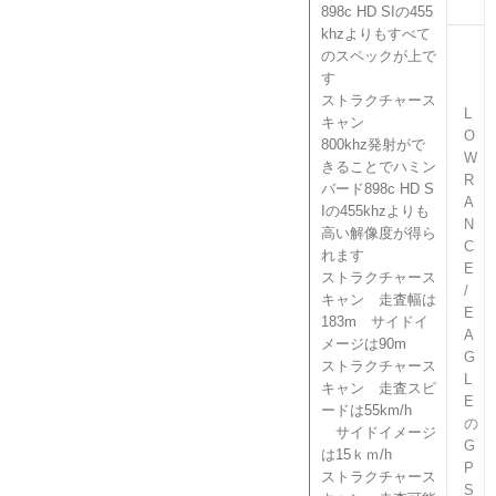
898c HD SIの455
khzよりもすべて
のスペックが上で
す
ストラクチャース
L
キャン
O
800khz発射がで
W
きることでハミン
R
バード898c HD S
A
Iの455khzよりも
N
高い解像度が得ら
C
れます
E
ストラクチャース
/
キャン 走査幅は
E
183m サイドイ
A
メージは90m
G
ストラクチャース
L
キャン 走査スピ
E
ードは55km/h
の
サイドイメージ
G
は15ｋｍ/h
P
ストラクチャース
S