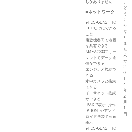
しかありません
。
ど
■ネットワーク
う
に
●HDS-GEN2 TO
か
UCHだけにできる
な
こと
り
複数機器間で地図
ま
を共有できる
せ
NMEA2000フォー
ん
マットでデータ通
か
信ができる
2
エンジンと接続で
0
きる
1
水中カメラと接続
4
できる
年
イーサネット接続
2
ができる
月
IPADで表示+操作
1
IPHONEやアンド
日
ロイド携帯で画面
表示
●HDS-GEN2 TO