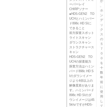
が
ーバーレイ
、
CHIRPソナー
ホ
●HDS-GEN2 TO
ン
UCHとハミンバー
デ
ド898c HD SIに
ッ
できること
ク
前方探査スポット
ス
ライトスキャン
の
ダウンスキャン
５
ストラクチャース
７
キャン
０
HDS-GEN2 TO
０
UCHの探査能力
を
探査方法はハミン
十
バード898c HD S
数
Iのダウンイメー
年
ジより4倍以上の
前
解像度差がありま
に
す。ハミン
バード
使
898c HD SIのダ
用
ウンイメージは45
し
5khzですがHDS-
て