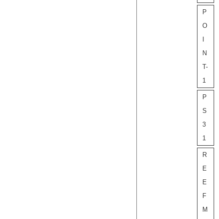
P
O
I
N
T-
1
P
S
3
1
R
E
E
F
M