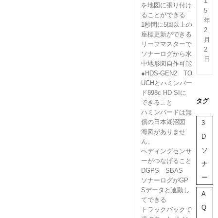
1
を地図に張り付け
5
ることができる
年
1秒間に5回以上の
2
座標更新ができる
月
リーフマスターで
2
ソナーログから水
日
中地形図自作可能
●HDS-GEN2 TO
UCHとハミンバー
ド898c HD SIに
タグ
できること
ハミンバードは無
償の日本湖沼図
3
海図がありませ
D
ん。
ソ
ヘディングセンサ
ーがつなげること
ナ
DGPS SBAS
ー
ソナーログがGP
Sデータと連動し
A
てできる
Q
トラックバックで