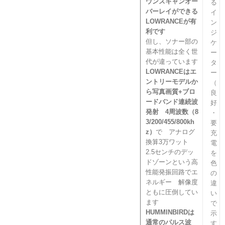
ウンスキャンオー
る
バーレイができる
イ
LOWRAN
CEが有
ン
利です
ジ
但し、ソナー部の
ケ
基本性能は全く世
ー
代が違っています
タ
LOWRANCEはエ
ー
ントリーモデルか
（
ら写真画質+
ブロ
良
ードバンド連続波
好
発射 4周波数（8
・
3/200/455/800kh
要
z）
で アナログ
充
換算3万ワット
電
2.5センチのデッ
を
ドゾーンという高
色
性能発振回路でエ
の
ネルギー 解像度
違
ともに圧倒してい
い
ます
で
HUMMINBIRDは
示
通常のパルス波
す