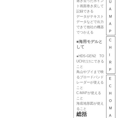
過ぎ去ったポイン
U
ト画面巻き戻して
A
記録できる
データがテキスト
M
データなどで出力
A
できて他社の機器
P
でつかえる
C
■海用モデルと
して
H
I
●HDS-GEN2 TO
UCHだけにできる
R
こと
P
鳥山やブイまで映
るブロードバンド
E
レーダーが使える
C
こと
C-MAPが使える
H
こと
O
海底地形図が使え
M
ること
総括
A