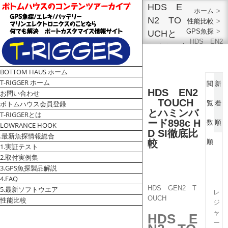
HDS E
ホーム
>
N2 TO
性能比較
>
GPS魚探
>
UCHと
HDS EN2
ハミンバ
TOUCHと
ード898
ハミンバー
BOTTOM HAUS ホーム
c HD SI
ド898c HD
V
T-RIGGER ホーム
SI徹底比較
閲
新
徹底比較
i
HDS EN2
お問い合わせ
e
TOUCH
ボトムハウス会員登録
覧
着
w
とハミンバ
T-RIGGERとは
L
ード898c H
数
順
LOWRANCE HOOK
a
D SI徹底比
.最新魚探情報総合
r
較
順
1.実証テスト
g
2.取付実例集
e
3.GPS魚探製品解説
r
4.FAQ
I
HDS GEN2 T
5.最新ソフトウエア
m
レ
OUCH
a
性能比較
ジ
g
ャ
HDS E
e
ー