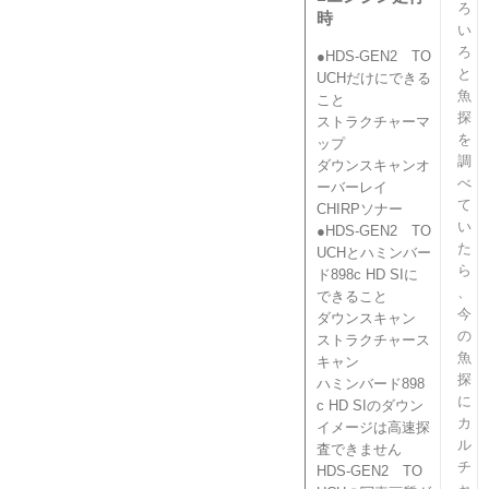
ろ
時
い
ろ
●HDS-GEN2 TO
と
UCHだけにできる
魚
こと
探
ストラクチャーマ
を
ップ
調
ダウンスキャンオ
べ
ーバーレイ
て
CHIRPソナー
い
●HDS-GEN2 TO
た
UCHとハミンバー
ら
ド898c HD SIに
、
できること
今
ダウンスキャン
の
ストラクチャース
魚
キャン
探
ハミンバード898
に
c HD SIのダウン
カ
イメージは高速探
ル
査できません
チ
HDS-GEN2 TO
ャ