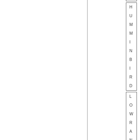
H
U
M
M
I
N
B
I
R
D
L
O
W
R
A