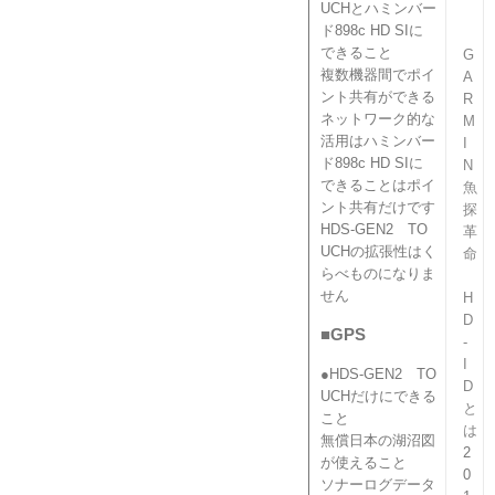
UCHとハミンバー
ド898c HD SIに
できること
G
複数機器間でポイ
A
ント共有ができる
R
ネットワーク的な
M
活用はハミンバー
I
ド898c HD SIに
N
できることはポイ
魚
ント共有だけです
探
HDS-GEN2 TO
革
UCHの拡張性はく
命
らべものになりま
せん
H
D
■GPS
-
I
●HDS-GEN2 TO
D
UCHだけにできる
と
こと
は
無償日本の湖沼図
2
が使えること
0
ソナーログデータ