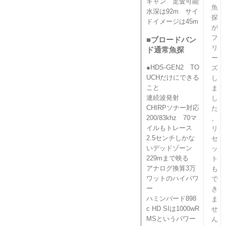
キャン 走査可能
魚
水深は92m サイ
探
ドイメージは45m
が
フ
■ブロードバン
リ
ド通常魚探
ー
●HDS-GEN2 TO
ズ
UCHだけにできる
し
こと
ま
連続波発射
し
CHIRPソナー対応
た
200/83khz 70マ
。
イルもトレース
リ
2.5センチしかな
セ
いデッドゾーン
ッ
229mまで映る
ト
アナログ換算3万
も
ワットのハイパワ
で
ー
き
ハミンバード898
ま
c HD SIは1000wR
せ
MSというパワー
ん