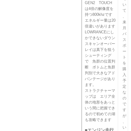
GEN2 TOUCH
い
は4倍の解像度を
て
持つ800khzです
、
エネルギー量は20
来
倍違いがあります
月
LOWRANCEにし
バ
かできないダウン
ス
スキャンオーバー
ボ
レイは真下を狙う
ー
シューティング
ト
で 魚群の位置判
を
断 ボトムと魚群
購
判別で大きなアド
入
バンテージがあり
予
ます。
定
ストラクチャーマ
な
ップは エリア全
の
体の地形をあっと
で
いう間に把握でき
す
るので初めての湖
が
も攻略できます
、
い
■エンジン走行