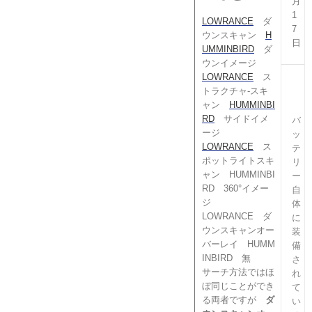
月
1
LOWRANCE
ダ
7
ウンスキャン
H
日
UMMINBIRD
ダ
ウンイメージ
LOWRANCE
ス
トラクチャ-スキ
ャン
HUMMINBI
RD
サイドイメ
バ
ージ
ッ
LOWRANCE
ス
テ
ポットライトスキ
リ
ャン HUMMINBI
ー
RD 360°イメー
自
ジ
体
LOWRANCE ダ
に
ウンスキャンオー
装
バーレイ HUMM
備
INBIRD 無
さ
サーチ方法ではほ
れ
ぼ同じことができ
て
る両者ですが
ダ
い