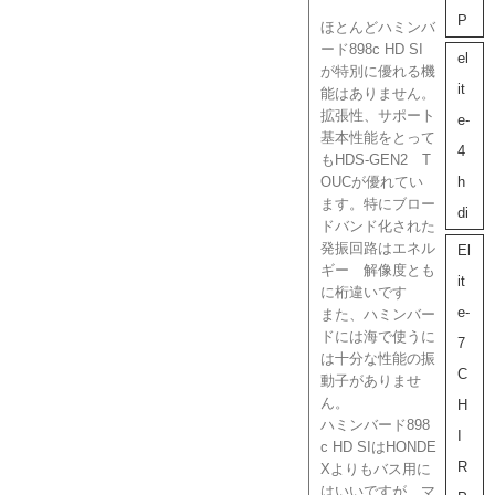
P
ほとんどハミンバ
ード898c HD SI
el
が特別に優れる機
it
能はありません。
拡張性、サポート
e-
基本性能をとって
4
もHDS-GEN2 T
h
OUCが優れてい
ます。特にブロー
di
ドバンド化された
発振回路はエネル
El
ギー 解像度とも
it
に桁違いです
e-
また、ハミンバー
ドには海で使うに
7
は十分な性能の振
C
動子がありませ
ん。
H
ハミンバード898
I
c HD SIはHONDE
R
Xよりもバス用に
はいいですが、
マ