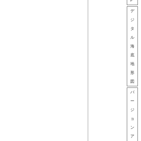
P
デ
ジ
タ
ル
海
底
地
形
図
バ
ー
ジ
ョ
ン
ア