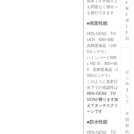
資産ですが両方と
4
も問題なく他社へ
年
も移行できます
2
月
■画面性能
1
0
HDS-GEN2 TO
日
UCH 800×480
高輝度液晶（140
0カンデラ）
ハミンバード898
c HD SI 800×48
0 高輝度液晶（1
は
000カンデラ）
じ
このように直射日
め
光下での視認性は
ま
HDS-GEN2 TO
し
UCHが勝ります加
て
えてタッチスクリ
、
ーンです
今
回
■防水性能
初
め
HDS-GEN2 TO