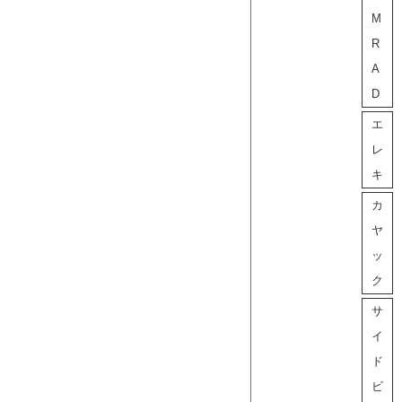
M
R
A
D
エ
レ
キ
カ
ヤ
ッ
ク
サ
イ
ド
ビ