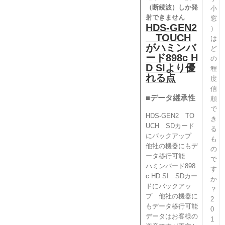
（断続波）しか発
小
射できません
窓
HDS-GEN2
）
TOUCH
は
がハミンバ
ど
ード898c H
の
D SIより優
程
れる点
度
信
■データ継承性
頼
で
HDS-GEN2 TO
き
UCH SDカード
る
にバックアップ
も
他社の機器にもデ
の
ータ移行可能
で
ハミンバード898
す
c HD SI SDカー
か
ドにバックアッ
？
プ 他社の機器に
2
もデータ移行可能
0
データはお客様の
1