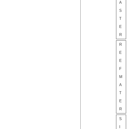
A
S
T
E
R
R
E
E
F
M
A
T
E
R
S
I