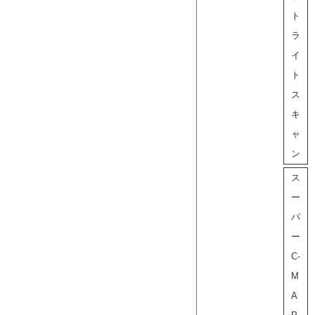
ト
ラ
イ
ト
ス
キ
ャ
ン
ス
ー
パ
ー
C-
M
A