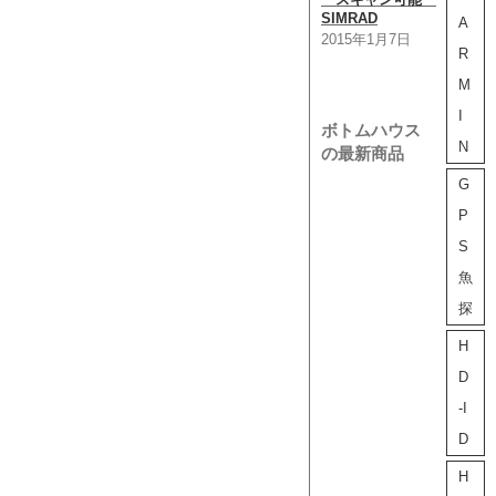
SIMRAD
オンリ
A
2015年1月7日
e5
R
ない
201
M
I
ボトムハウス
N
の最新商品
G
P
S
魚
探
H
D
-I
D
H