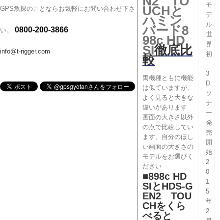
N2 TO
モ
UCHと
GPS魚探のことならお気軽にお問い合わせ下さ
デ
ハミン
ル
バード8
0800-200-3866
い。
世
98c HD
界
SI
徹底比
info@t-rigger.com
初
較
3
両機種ともに機能
D
は似ていますが、
ソ
よく見ると大きな
ナ
違いがあります
ー
画面の大きさ以外
発
の点で比較してい
売
ます。自分のほし
開
い画面の大きさの
始
モデルをお選びく
2
ださい
0
■898c HD
1
SIとHDS-G
5
EN2 TOU
年
CHをくら
2
べると