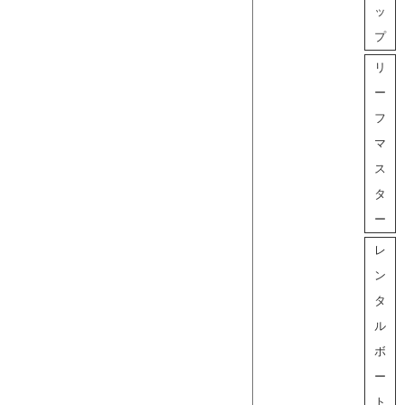
ッ
プ
リ
ー
フ
マ
ス
タ
ー
レ
ン
タ
ル
ボ
ー
ト