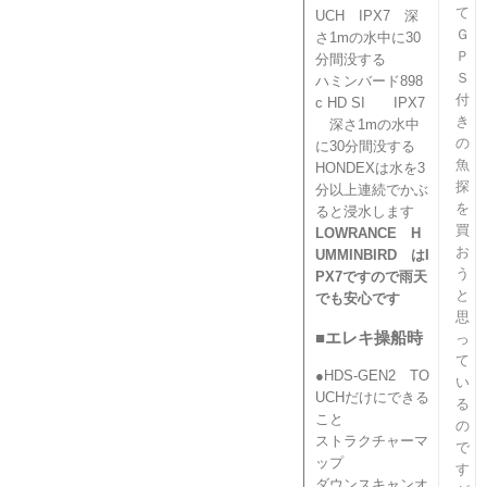
て
UCH IPX7 深
Ｇ
さ1mの水中に30
Ｐ
分間没する
Ｓ
ハミンバード898
付
c HD SI IPX7
き
深さ1mの水中
の
に30分間没する
魚
HONDEXは水を3
探
分以上連続でかぶ
を
ると浸水します
買
LOWRANCE H
お
UMMINBIRD はI
う
PX7ですので雨天
と
でも安心です
思
■エレキ操船時
っ
て
●HDS-GEN2 TO
い
UCHだけにできる
る
こと
の
ストラクチャーマ
で
ップ
す
ダウンスキャンオ