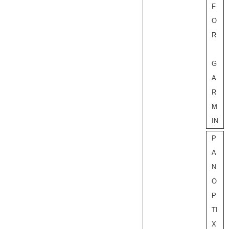
F
O
R
G
A
R
M
IN
P
A
N
O
P
TI
X