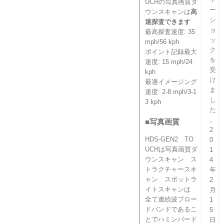
UCHの写真画質ダ
ー
ウンスキャンは
高
シ
速探査できます
ョ
最高探査速度: 35
ッ
mph/56 kph
ク
ポイント記録最大
を
速度: 15 mph/24
受
kph
け
最適イメージング
ま
速度: 2-8 mph/3-1
し
3 kph
た
。
■写真画質
2
HDS-GEN2 TO
0
UCHは写真画質ダ
1
ウンスキャン ス
4
トラクチャースキ
年
ャン スポットラ
2
イトスキャンは
月
全て連続波ブロー
1
ドバンドであるこ
5
とでハミンバード
日