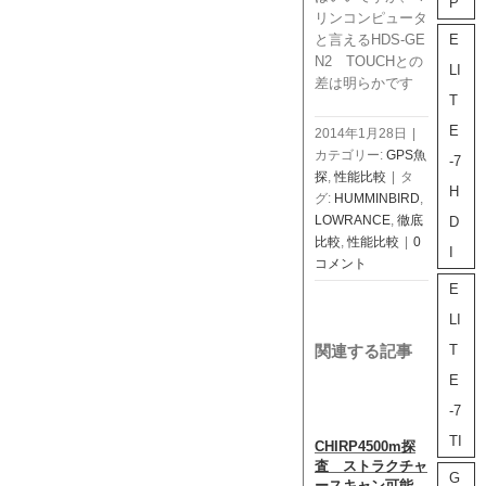
P
リンコンピュータ
E
と言えるHDS-GE
N2 TOUCHとの
LI
差は明らかです
T
E
2014年1月28日
|
カテゴリー:
GPS魚
-7
探
,
性能比較
|
タ
H
グ:
HUMMINBIRD
,
LOWRANCE
,
徹底
D
比較
,
性能比較
|
0
I
コメント
E
LI
T
関連する記事
E
-7
TI
CHIRP4500m探
「Eli
査 ストラクチャ
t1
G
ースキャン可能
か？